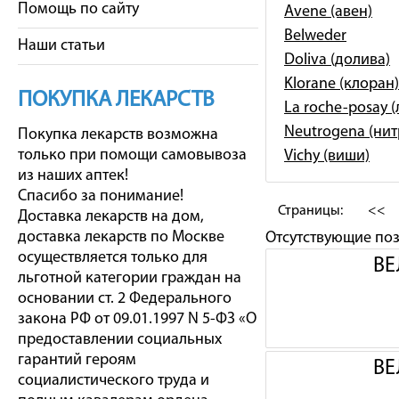
Помощь по сайту
Avene (авен)
Belweder
Наши статьи
Doliva (долива)
Klorane (клоран)
ПОКУПКА ЛЕКАРСТВ
La roche-posay 
Neutrogena (ни
Покупка лекарств возможна
только при помощи самовывоза
Vichy (виши)
из наших аптек!
Спасибо за понимание!
Страницы:
<<
Доставка лекарств на дом,
доставка лекарств по Москве
Отсутствующие по
осуществляется только для
ВЕ
льготной категории граждан на
основании ст. 2 Федерального
закона РФ от 09.01.1997 N 5-ФЗ «О
предоставлении социальных
гарантий героям
ВЕ
социалистического труда и