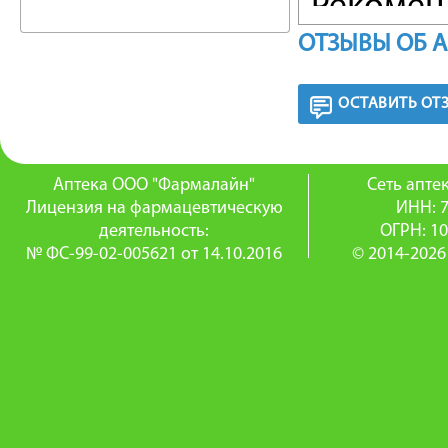
Рекомен
ОТЗЫВЫ ОБ 
качеств
дополнит
ОСТАВИТЬ ОТ
Противо
компоне
Аптека ООО "Фармалайн"
Сеть апт
Лицензия на фармацевтическую
ИНН: 
Пищевая 
деятельность:
ОГРН: 1
№ ФС-99-02-005621 от 14.10.2016
© 2014-2026
мг, йод 
Энергети
Рекомен
для дете
для дете