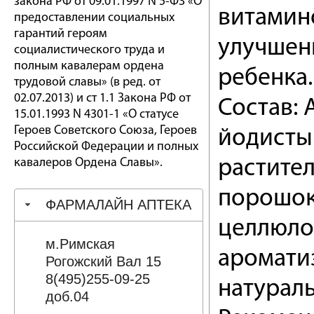
закона РФ от 09.01.1997 N 5-ФЗ «О
витамин
предоставлении социальных
гарантий героям
улучшен
социалистического труда и
полным кавалерам ордена
ребенка.
трудовой славы» (в ред. от
02.07.2013) и ст 1.1 Закона РФ от
Состав: 
15.01.1993 N 4301-1 «О статусе
Героев Советского Союза, Героев
йодисты
Российской Федерации и полных
кавалеров Ордена Славы».
растите
порошок
ФАРМАЛАЙН АПТЕКА
целлюлоз
м.Римская
ароматиз
Рогожский Вал 15
8(495)255-09-25
натураль
доб.04