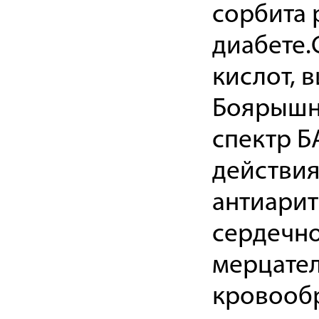
сорбита 
диабете.
кислот, в
Боярышн
спектр Б
действия
антиарит
сердечно
мерцател
кровообр