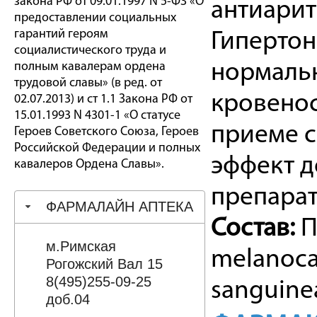
закона РФ от 09.01.1997 N 5-ФЗ «О
антиари
предоставлении социальных
гарантий героям
Гипертон
социалистического труда и
полным кавалерам ордена
нормальн
трудовой славы» (в ред. от
кровено
02.07.2013) и ст 1.1 Закона РФ от
15.01.1993 N 4301-1 «О статусе
приеме с
Героев Советского Союза, Героев
Российской Федерации и полных
эффект д
кавалеров Ордена Славы».
препарат
ФАРМАЛАЙН АПТЕКА
Состав:
П
м.Римская
melanoca
Рогожский Вал 15
8(495)255-09-25
sanguinea 
доб.04