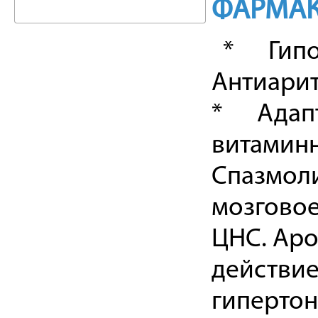
ФАРМАК
* Гипо
Антиари
* Адапт
витамин
Спазмол
мозгово
ЦНС. Аро
действие
гипертон