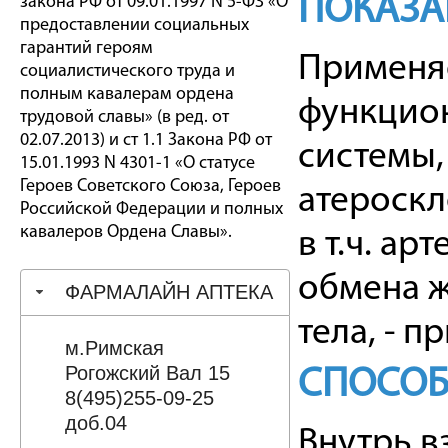
ПОКАЗА
закона РФ от 09.01.1997 N 5-ФЗ «О
предоставлении социальных
гарантий героям
Применяе
социалистического труда и
полным кавалерам ордена
функцион
трудовой славы» (в ред. от
02.07.2013) и ст 1.1 Закона РФ от
системы
15.01.1993 N 4301-1 «О статусе
Героев Советского Союза, Героев
атероскл
Российской Федерации и полных
кавалеров Ордена Славы».
в т.ч. а
обмена ж
ФАРМАЛАЙН АПТЕКА
тела, - п
м.Римская
Рогожский Вал 15
СПОСОБ
8(495)255-09-25
доб.04
Внутрь в