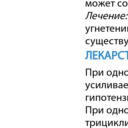
может со
Лечение:
угнетени
существу
ЛЕКАРС
При одн
усиливае
гипотенз
При одн
трицикл