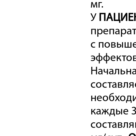
мг.
У
ПАЦИЕН
препарат
с повыш
эффектов
Начальна
составляе
необход
каждые 3
составля