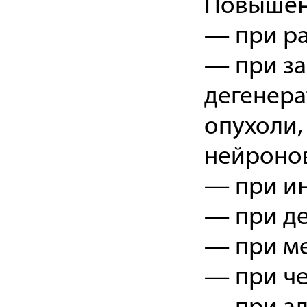
Повышен
— при ра
— при за
дегенера
опухоли,
нейронов
— при ин
— при де
— при ме
— при че