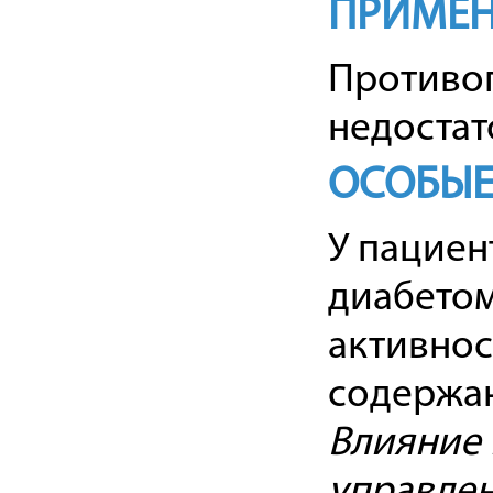
ПРИМЕН
Противо
недостат
ОСОБЫЕ
У пациен
диабето
активнос
содержан
Влияние 
управле