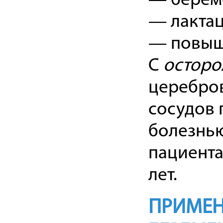
— берем
— лактац
— повыше
С
осторо
церебров
сосудов 
болезнью
пациента
лет.
ПРИМЕН