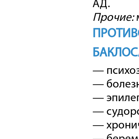
АД.
Прочие:
ПРОТИВ
БАКЛОС
— психо
— болезн
— эпиле
— судоро
— хронич