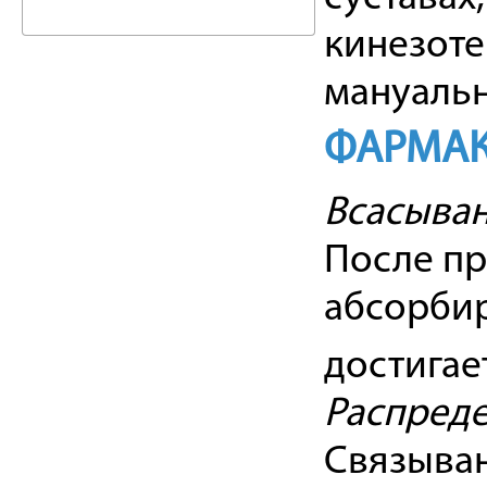
кинезоте
мануальн
ФАРМАК
Всасыва
После пр
абсорбир
достигае
Распред
Связыван