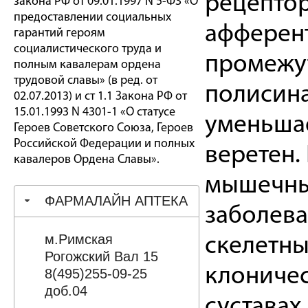
рецептор
закона РФ от 09.01.1997 N 5-ФЗ «О
предоставлении социальных
афферент
гарантий героям
социалистического труда и
промежут
полным кавалерам ордена
трудовой славы» (в ред. от
полисина
02.07.2013) и ст 1.1 Закона РФ от
15.01.1993 N 4301-1 «О статусе
уменьша
Героев Советского Союза, Героев
Российской Федерации и полных
веретен.
кавалеров Ордена Славы».
мышечных
ФАРМАЛАЙН АПТЕКА
заболев
м.Римская
скелетны
Рогожский Вал 15
клоничес
8(495)255-09-25
доб.04
суставах