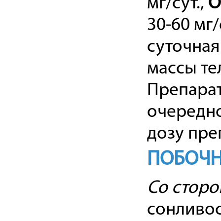
мг/сут.,
О
30-60 мг/
суточная
массы те
Препарат
очередно
дозу пре
ПОБОЧН
Со сторо
сонливос