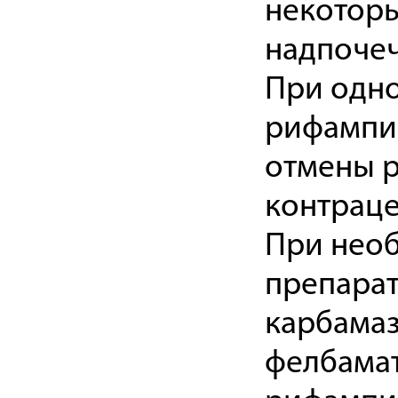
некоторы
надпочеч
При одн
рифампиц
отмены р
контраце
При нео
препара
карбамаз
фелбамат