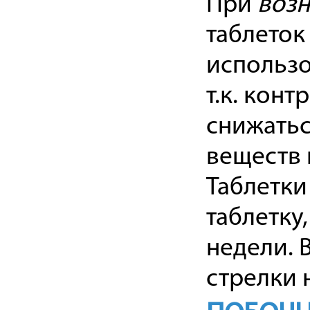
При
возн
таблеток
использо
т.к. кон
снижатьс
веществ 
Таблетки
таблетку
недели. 
стрелки 