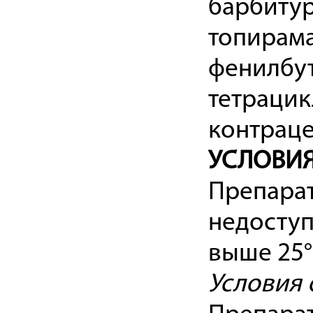
барбитур
топирама
фенилбу
тетрацик
контрац
УСЛОВИЯ
Препарат
недоступ
выше 25°C
Условия 