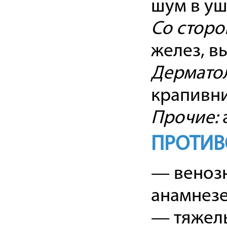
шум в уш
Со сторо
желез, в
Дерматол
крапивни
Прочие:
ПРОТИВ
— венозн
анамнезе
— тяжел