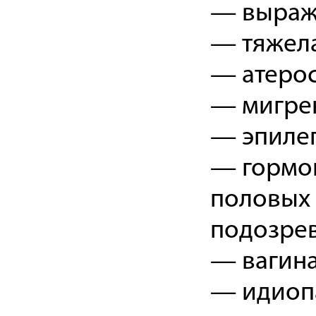
— выраж
— тяжела
— атерос
— мигре
— эпиле
— гормо
половых 
подозрев
— вагина
— идиопа