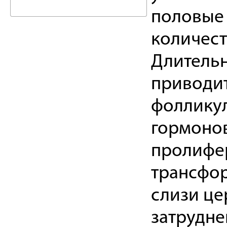
половые 
количест
Длительн
приводи
фоллику
гормонов
пролифер
трансфо
слизи це
затрудн