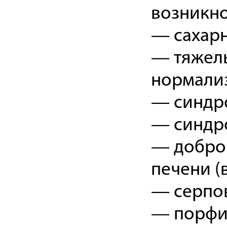
возникно
— сахарн
— тяжелы
нормализ
— синдр
— синдр
— доброк
печени (в
— серпов
— порфи