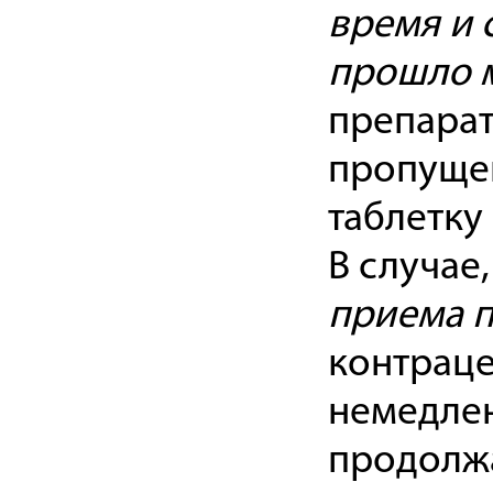
время и 
прошло м
препарат
пропущен
таблетку
В случае
приема п
контраце
немедлен
продолжа