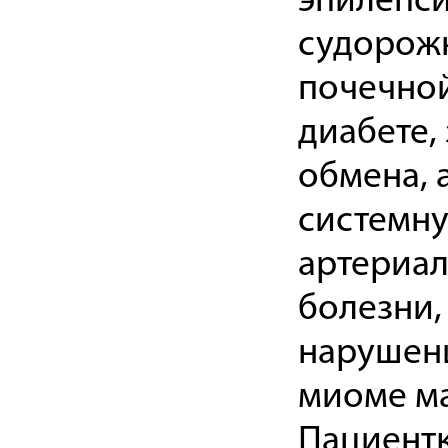
эпилепси
судорожн
почечной
диабете,
обмена, 
системну
артериал
болезни,
нарушени
миоме ма
Пациентк