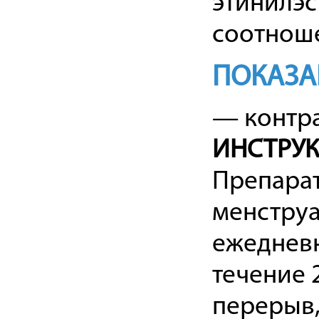
этинилэс
соотноше
ПОКАЗА
— контр
ИНСТРУК
Препарат
менструа
ежедневн
течение 
перерыв,