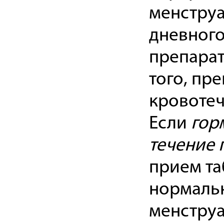
менструа
дневного
препарат
того, пр
кровотеч
Если
гор
течение 
прием та
нормальн
менструа