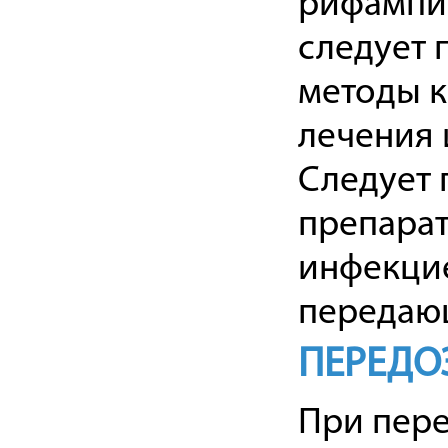
рифампи
следует
методы к
лечения 
Следует 
препара
инфекцие
передаю
ПЕРЕДО
При пере