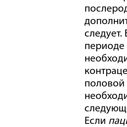
послерод
дополни
следует.
периоде 
необход
контраце
половой 
необход
следующе
Если
пац