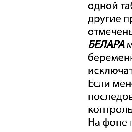
одной та
другие п
отмечены
БЕЛАРА
м
беременн
исключат
Если мен
последов
контроль
На фоне 