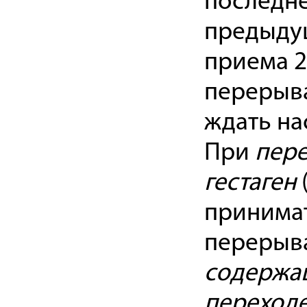
последне
предыдущ
приема 2
перерыва
ждать на
При
пере
гестаген
принима
перерыва
содержащ
переходе