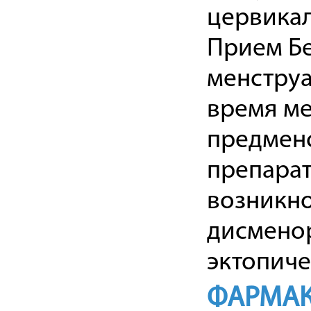
цервикал
Прием Б
менструа
время ме
предменс
препарат
возникн
дисменор
эктопиче
ФАРМАК