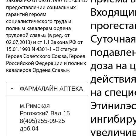
закона РФ от 09.01.1997 N 5-ФЗ «О
предоставлении социальных
Входящий
гарантий героям
социалистического труда и
прогеста
полным кавалерам ордена
трудовой славы» (в ред. от
Суточная
02.07.2013) и ст 1.1 Закона РФ от
15.01.1993 N 4301-1 «О статусе
подавлен
Героев Советского Союза, Героев
Российской Федерации и полных
доза на 
кавалеров Ордена Славы».
действия
ФАРМАЛАЙН АПТЕКА
на специ
Этинилэс
м.Римская
Рогожский Вал 15
ингибиру
8(495)255-09-25
доб.04
увеличив