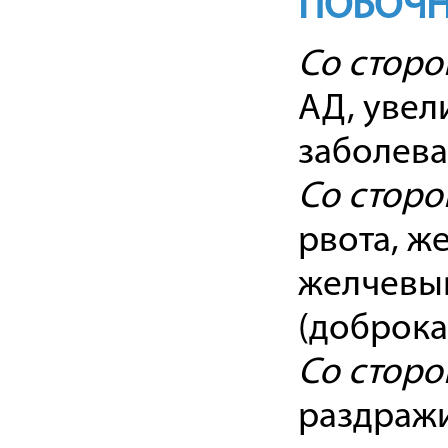
ПОБОЧН
Со сторо
АД, увел
заболева
Со сторо
рвота, ж
желчевы
(доброка
Со сторо
раздражи