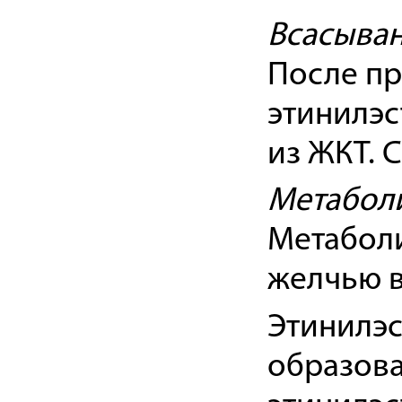
Всасыва
После пр
этинилэс
из ЖКТ. C
Метабол
Метаболи
желчью в
Этинилэс
образова