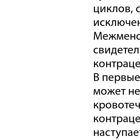
циклов, 
исключен
Межменс
свидетел
контраце
В первы
может не
кровотеч
контраце
наступае