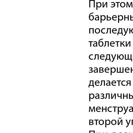
При этом
барьерны
последую
таблетки
следующе
завершен
делается
различны
менстру
второй у