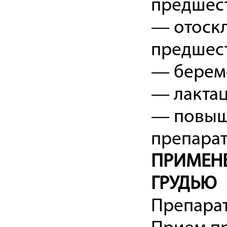
предшес
— отоскл
предшес
— береме
— лактац
— повыш
препарат
ПРИМЕНЕ
ГРУДЬЮ
Препара