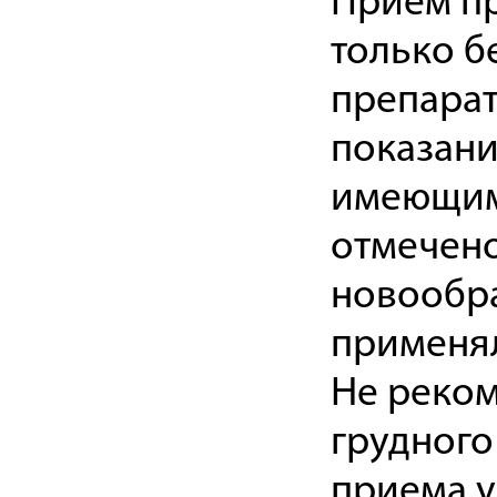
Прием пр
только б
препарат
показани
имеющим
отмечено
новообра
применял
Не реко
грудного
приема 