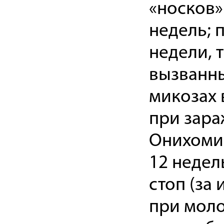
«носков»
недель; п
недели, 
вызванны
микозах 
при зара
Онихомик
12 недел
стоп (за
при моло