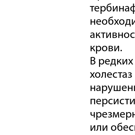
тербинаф
необходи
активнос
крови.
В редких
холестаз
нарушени
персисти
чрезмерн
или обес