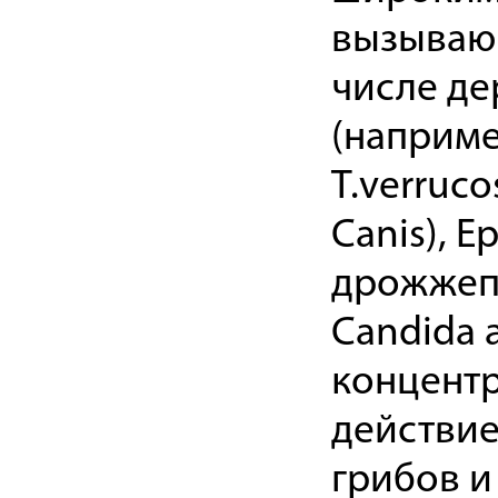
вызывающ
числе де
(например
T.verruco
Canis), 
дрожжепо
Candida a
концентр
действие
грибов и