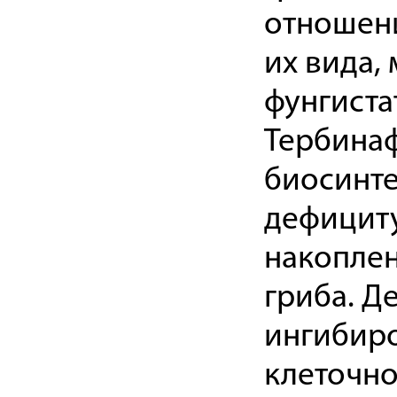
отношени
их вида,
фунгиста
Тербинаф
биосинте
дефициту
накоплен
гриба. Д
ингибиро
клеточно