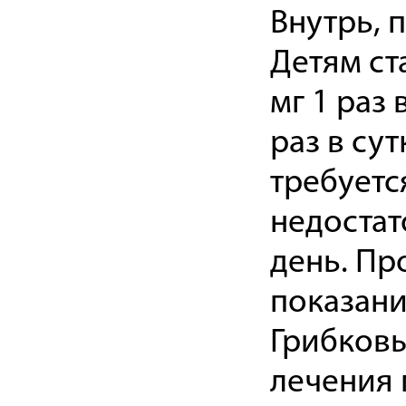
Внутрь, п
Детям ста
мг 1 раз 
раз в су
требуетс
недостато
день. Пр
показани
Грибков
лечения 