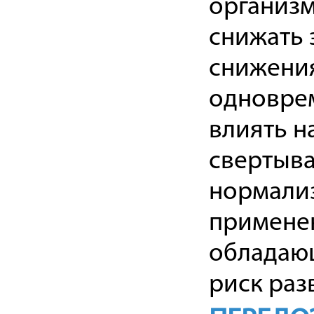
организм
снижать 
снижения
одновре
влиять н
свертыв
нормали
применен
обладающ
риск раз