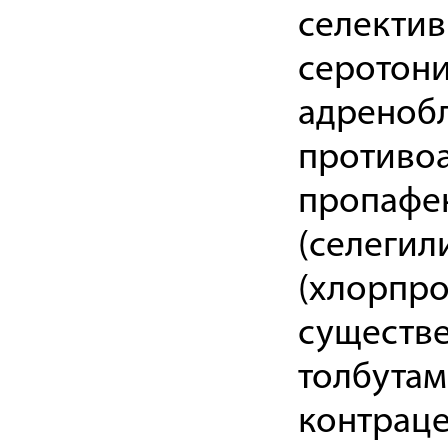
селектив
серотони
адренобл
противоа
пропафен
(селегил
(хлорпро
существе
толбутам
контраце