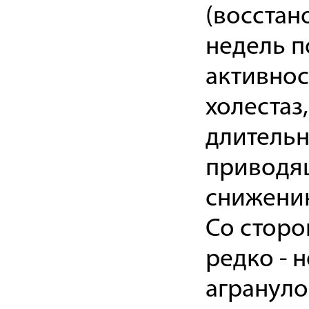
(восстан
недель п
активнос
холестаз,
длительн
приводящ
снижению
Со сторо
редко - 
агрануло