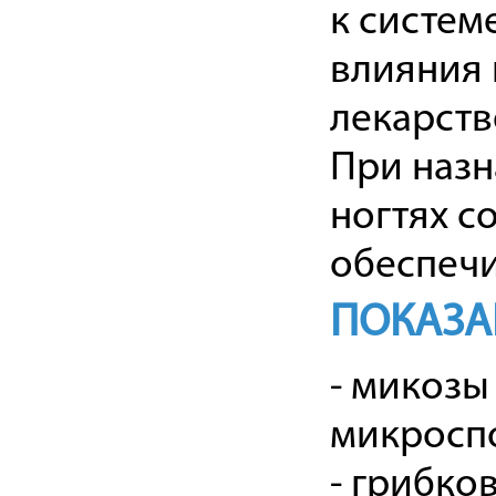
к систем
влияния 
лекарств
При назн
ногтях с
обеспеч
ПОКАЗА
- микозы
микроспо
- грибко