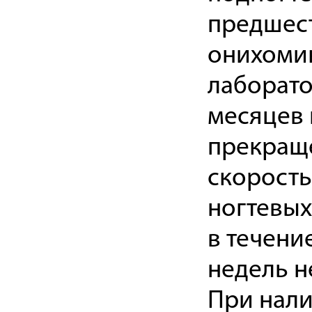
предшес
онихомик
лаборато
месяцев 
прекраще
скорость
ногтевых
в течени
недель н
При нали