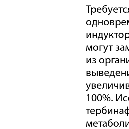
Требуетс
одновре
индуктор
могут за
из орган
выведени
увеличив
100%. Исс
тербинаф
метаболи