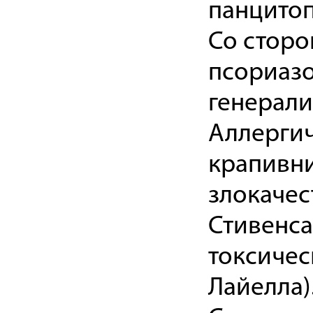
панцито
Со сторо
псориазо
генерали
Аллергич
крапивни
злокачес
Стивенса
токсичес
Лайелла)