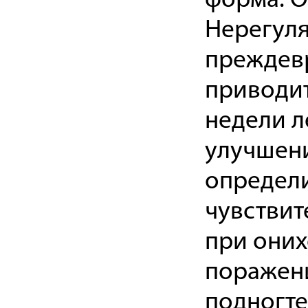
форма. О
Нерегул
преждев
приводит
недели л
улучшени
определи
чувствит
при оних
поражени
подногте