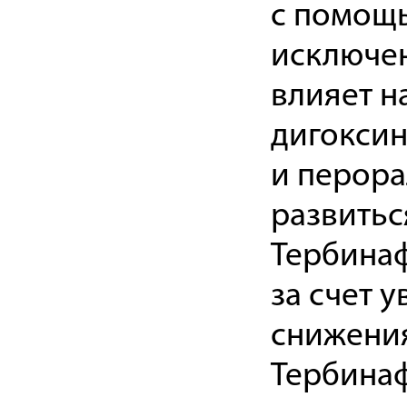
с помощь
исключен
влияет н
дигокси
и перора
развитьс
Тербинаф
за счет 
снижения
Тербинаф