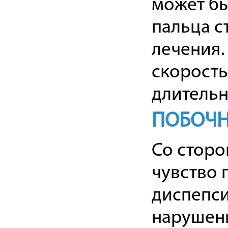
может бы
пальца с
лечения.
скорость
длительн
ПОБОЧН
Со сторо
чувство 
диспепси
нарушени