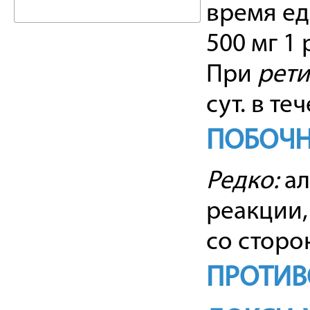
время ед
500 мг 1 
При
рети
сут. в те
ПОБОЧН
Редко:
ал
реакции,
со стор
ПРОТИВ