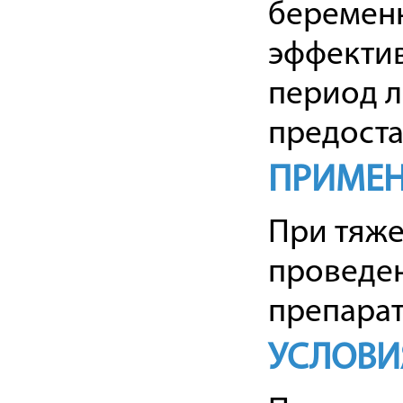
беременн
эффекти
период л
предоста
ПРИМЕН
При тяже
проведен
препара
УСЛОВИ