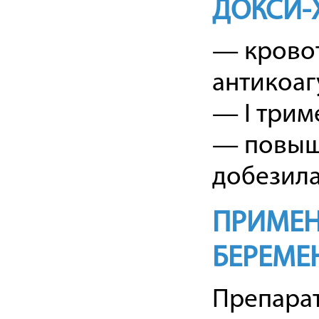
ДОКСИ-
— крово
антикоаг
— I трим
— повыше
добезила
ПРИМЕН
БЕРЕМЕ
Препарат