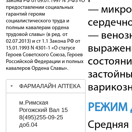
закона РФ от 09.01.1997 N 5-ФЗ «О
— микроа
предоставлении социальных
гарантий героям
сердечн
социалистического труда и
полным кавалерам ордена
— венозн
трудовой славы» (в ред. от
02.07.2013) и ст 1.1 Закона РФ от
выраженн
15.01.1993 N 4301-1 «О статусе
Героев Советского Союза, Героев
состояни
Российской Федерации и полных
кавалеров Ордена Славы».
застойны
варикозн
ФАРМАЛАЙН АПТЕКА
м.Римская
РЕЖИМ 
Рогожский Вал 15
8(495)255-09-25
Средняя 
доб.04