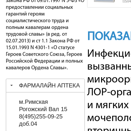
под
закона РФ от 09.01.1997 N 5-ФЗ «О
предоставлении социальных
гарантий героям
социалистического труда и
полным кавалерам ордена
ПОКАЗА
трудовой славы» (в ред. от
02.07.2013) и ст 1.1 Закона РФ от
15.01.1993 N 4301-1 «О статусе
Инфекци
Героев Советского Союза, Героев
Российской Федерации и полных
вызванны
кавалеров Ордена Славы».
микроорг
ФАРМАЛАЙН АПТЕКА
ЛОР-орга
м.Римская
и мягких 
Рогожский Вал 15
мочеполо
8(495)255-09-25
доб.04