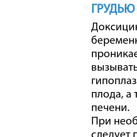
ГРУДЬЮ
Доксици
беременн
проникае
вызывать
гипоплаз
плода, а
печени.
При необ
следует 