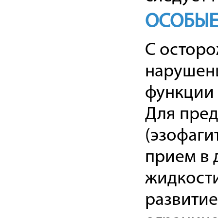
ОСОБЫЕ
С остор
нарушени
функции 
Для пре
(эзофаги
прием в 
жидкости
развити