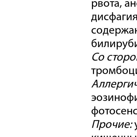
рвота, а
дисфагия
содержан
билируб
Со сторо
тромбоци
Аллергич
эозинофи
фотосен
Прочие: