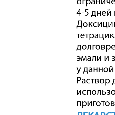
ограниче
4-5 дней 
Доксицик
тетрацик
долговре
эмали и 
у данной
Раствор 
использо
приготов