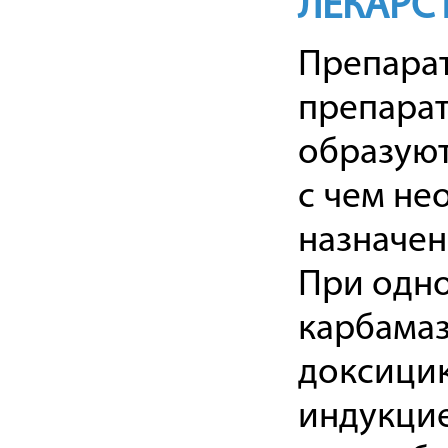
ЛЕКАРС
Препарат
препарат
образуют
с чем не
назначен
При одн
карбама
доксицик
индукцие