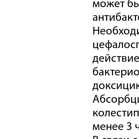
может б
антибакт
Необходи
цефалос
действие
бактерио
доксицик
Абсорбц
колестип
менее 3 ч