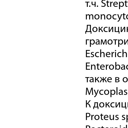
т.ч. Stre
monocyto
Доксицик
грамотри
Escherichi
Enterobact
также в о
Mycoplas
К доксиц
Proteus s