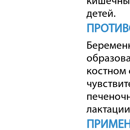
кишечный
детей.
ПРОТИВ
Беременн
образова
костном 
чувствит
печеночн
лактации
ПРИМЕН