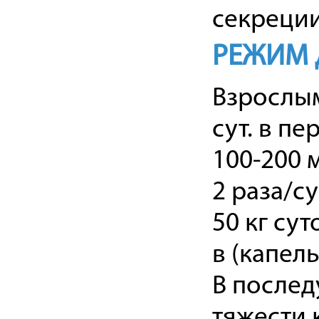
секреции
РЕЖИМ 
Взрослым
сут. в п
100-200 м
2 раза/су
50 кг су
в (капел
В последу
тяжести 