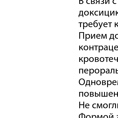
В связи
доксицик
требует 
Прием д
контраце
кровотеч
перораль
Одновре
повышен
Не смогл
Формой з