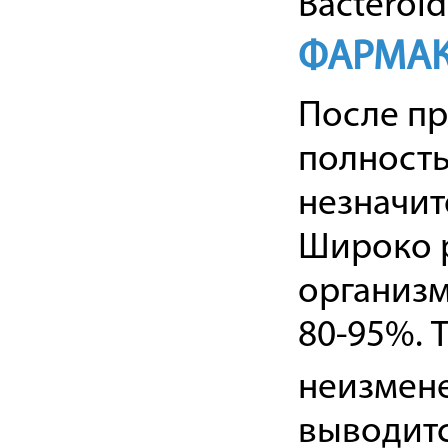
Bacteroide
ФАРМАК
После пр
полность
незначит
Широко р
организм
80-95%. 
неизмене
выводитс