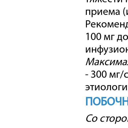
приема (и
Рекоменд
100 мг д
инфузион
Максима
- 300 мг/
этиологии
ПОБОЧН
Со сторо