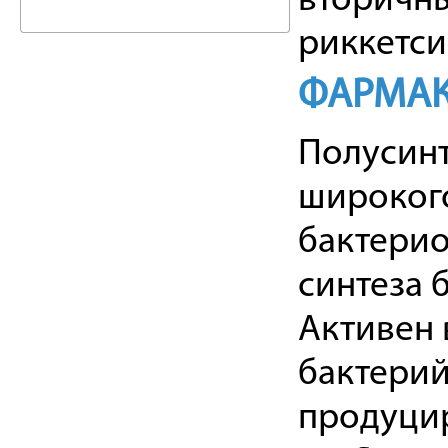
вторичны
риккетси
ФАРМАК
Полусинт
широкого
бактерио
синтеза 
Активен
бактерий:
продуцир