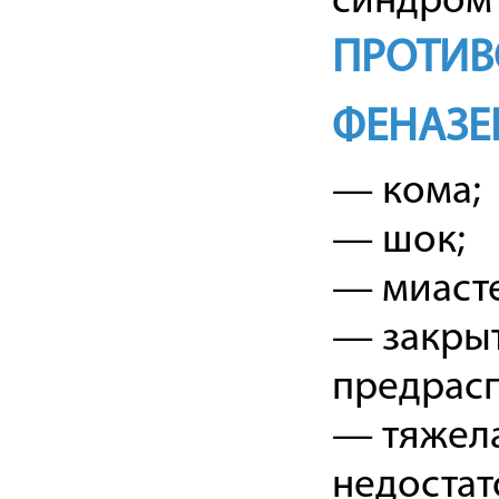
синдром
ПРОТИВ
ФЕНАЗ
— кома;
— шок;
— миаст
— закрыт
предрасп
— тяжел
недостат