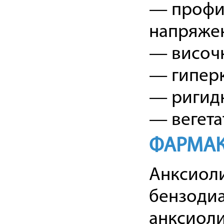
— профил
напряже
— височн
— гиперк
— ригид
— вегета
ФАРМАК
Анксиоли
бензоди
анксиоли