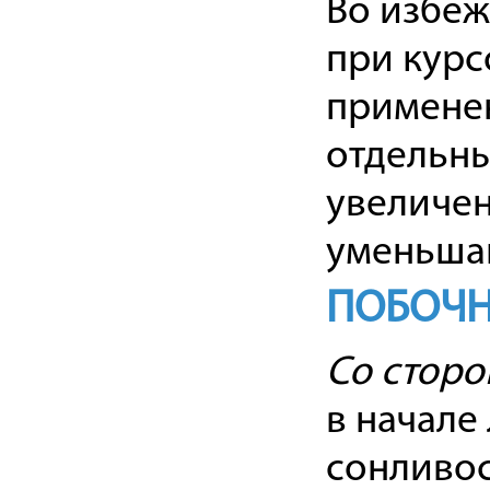
Во избеж
при кур
примене
отдельны
увеличен
уменьша
ПОБОЧН
Со сторо
в начале
сонливос