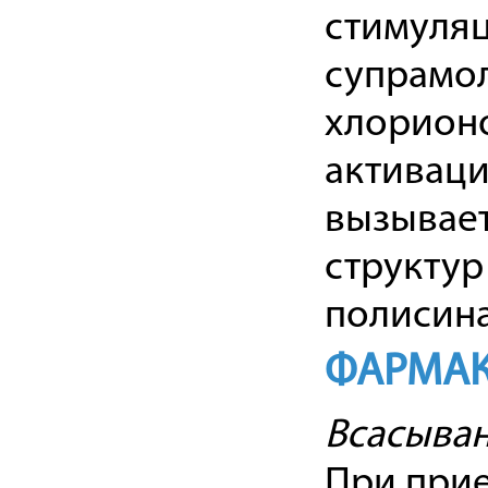
стимуля
супрамо
хлорион
активаци
вызывае
структур
полисина
ФАРМАК
Всасыва
При прие