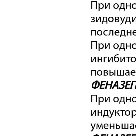
При одн
зидовуд
последне
При одн
ингибит
повышает
ФЕНАЗЕ
При одн
индукто
уменьша