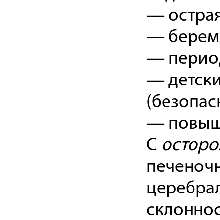
— острая
— береме
— период
— детски
(безопас
— повыше
С
осторо
печеночн
церебрал
склоннос