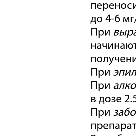
переноси
до 4-6 мг
При
выра
начинают
получени
При
эпи
При
алко
в дозе 2.
При
заб
препарат 