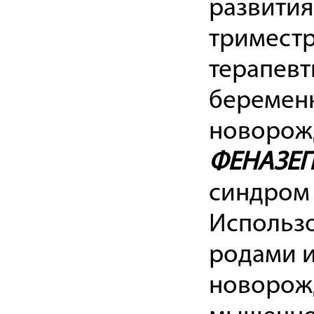
развития
тримест
терапевт
беременн
новорож
ФЕНАЗЕ
синдром
Использо
родами и
новорожд