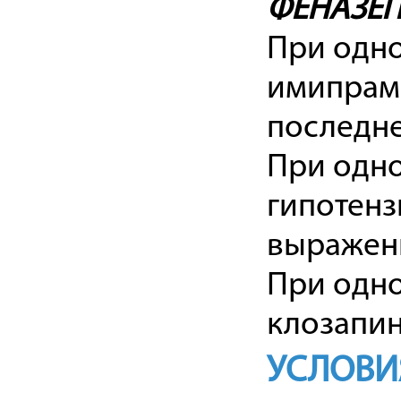
ФЕНАЗЕ
При одн
имипрам
последне
При одн
гипотен
выраженн
При одн
клозапин
УСЛОВИ