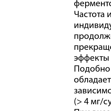
фермент
Частота 
индивиду
продолжи
прекращ
эффекты 
Подобно
обладает
зависимо
(> 4 мг/су