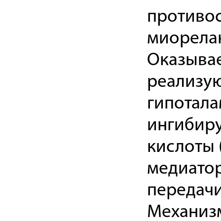
противо
миорела
Оказывае
реализую
гипотала
ингибир
кислоты 
медиатор
передачи
Механизм