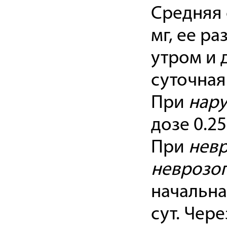
Средняя 
мг, ее ра
утром и д
суточная
При
нару
дозе 0.25
При
невр
неврозо
начальная
сут. Чер