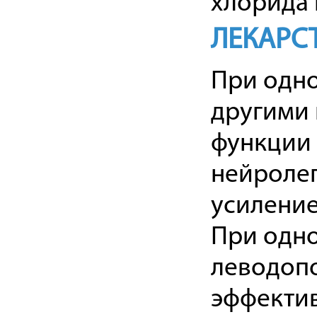
хлорида 
ЛЕКАРС
При одн
другими
функции 
нейролеп
усиление
При одн
леводопо
эффектив