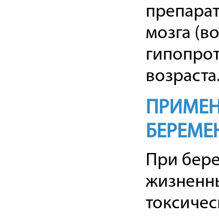
препарат
мозга (в
гипопрот
возраста
ПРИМЕН
БЕРЕМЕ
При бер
жизненны
токсичес