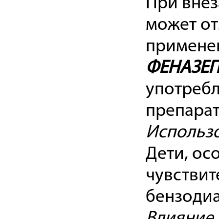
При вне
может от
применен
ФЕНАЗЕ
употребл
препарат
Использо
Дети, ос
чувствит
бензодиа
Влияние 