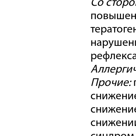
Со сторо
повышени
тератоге
нарушени
рефлекса
Аллергич
Прочие:
снижение
снижение
снижени