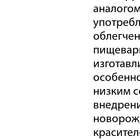
аналогом
употребл
облегчен
пищевари
изготавл
особенно
низким с
внедрени
новорожд
красител