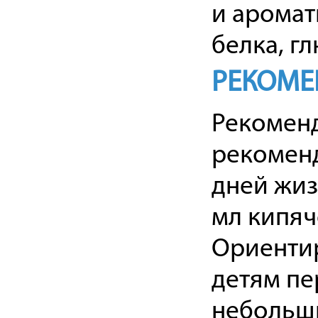
и аромат
белка, гл
РЕКОМЕ
Рекоменд
рекомен
дней жиз
мл кипяч
Ориентир
детям пе
небольш