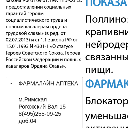
ПОКАЗА
закона РФ от 09.01.1997 N 5-ФЗ «О
предоставлении социальных
гарантий героям
Поллиноз
социалистического труда и
полным кавалерам ордена
крапивни
трудовой славы» (в ред. от
02.07.2013) и ст 1.1 Закона РФ от
нейродер
15.01.1993 N 4301-1 «О статусе
Героев Советского Союза, Героев
связанны
Российской Федерации и полных
кавалеров Ордена Славы».
пищи.
ФАРМАК
ФАРМАЛАЙН АПТЕКА
м.Римская
Блокатор
Рогожский Вал 15
8(495)255-09-25
уменьшае
доб.04