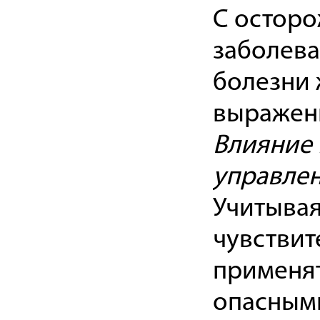
С осторо
заболева
болезни 
выраженн
Влияние 
управле
Учитыва
чувствит
применят
опасным