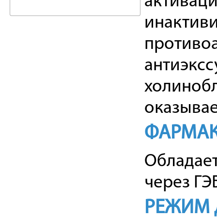
активаци
инактиви
противоа
антиэксс
холиноб
оказывае
ФАРМАК
Обладает
через ГЭ
РЕЖИМ 