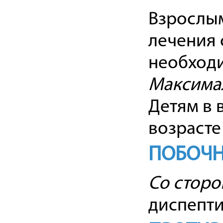
Взрослым 
лечения 
необходи
Максима
Детям в в
возрасте 
ПОБОЧН
Со сторо
диспептич