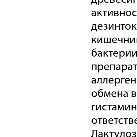
активно
дезинток
кишечник
бактерии
препарат
аллерген
обмена в
гистамин
ответств
Лактулоз