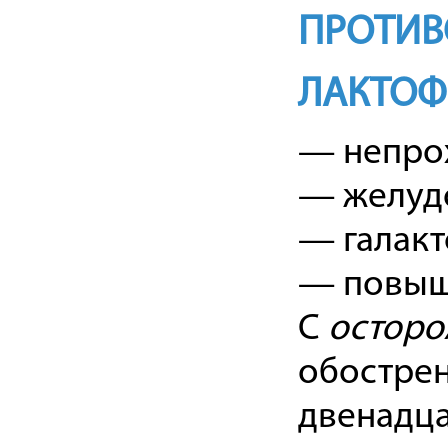
ПРОТИВ
ЛАКТОФ
— непро
— желуд
— галакт
— повыше
С
осторо
обострен
двенадца