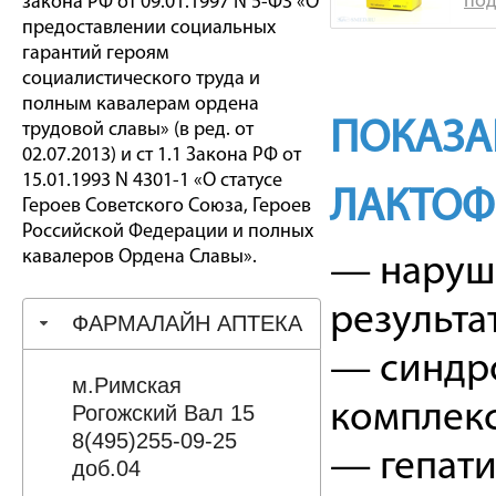
под
закона РФ от 09.01.1997 N 5-ФЗ «О
предоставлении социальных
гарантий героям
социалистического труда и
полным кавалерам ордена
ПОКАЗА
трудовой славы» (в ред. от
02.07.2013) и ст 1.1 Закона РФ от
15.01.1993 N 4301-1 «О статусе
ЛАКТОФ
Героев Советского Союза, Героев
Российской Федерации и полных
кавалеров Ордена Славы».
— наруше
результа
ФАРМАЛАЙН АПТЕКА
— синдро
м.Римская
комплекс
Рогожский Вал 15
8(495)255-09-25
— гепати
доб.04