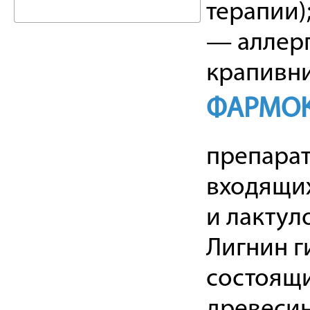
терапии)
— аллерг
крапивни
ФАРМОК
препара
входящих
и лактул
Лигнин г
состоящи
древеси