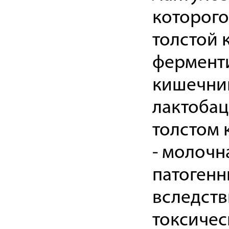
которого
толстой 
фермент
кишечник
лактобац
толстом 
- молочн
патоген
вследств
токсичес