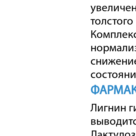
увеличен
толстого
Комплекс
нормали
снижение
состояни
ФАРМАК
Лигнин г
выводитс
Лактулоз