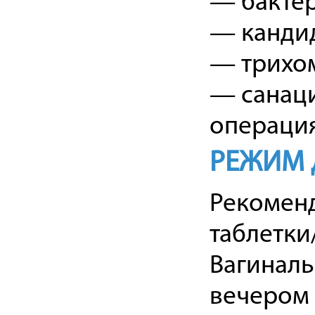
— бактер
— кандид
— трихо
— санаци
операция
РЕЖИМ 
Рекоменд
таблетки/
Вагиналь
вечером 