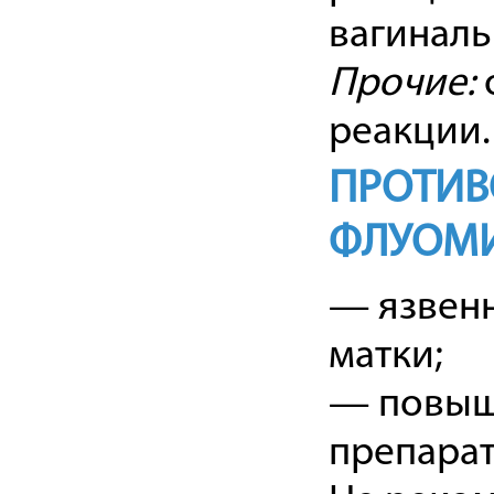
вагиналь
Прочие:
реакции.
ПРОТИВ
ФЛУОМ
— язвенн
матки;
— повыш
препарат