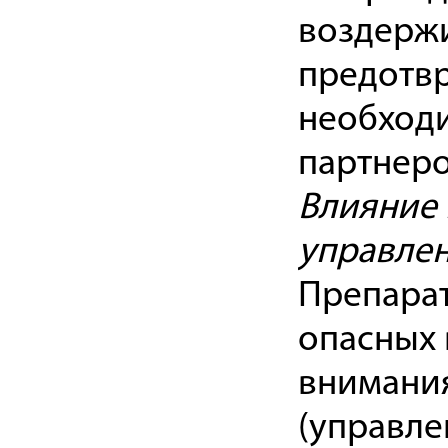
воздержи
предотв
необход
партнеро
Влияние 
управле
Препарат
опасных 
внимани
(управле