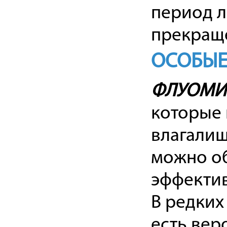
период л
прекраще
ОСОБЫЕ
ФЛУОМИ
которые 
влагалищ
можно об
эффекти
В редких
есть вер