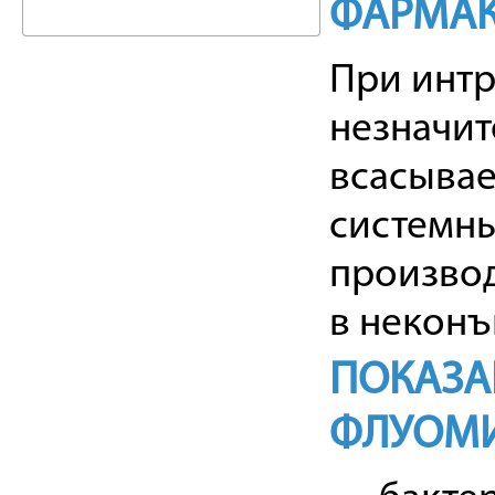
ФАРМАК
При интр
незначит
всасывае
системны
производ
в неконъ
ПОКАЗА
ФЛУОМ