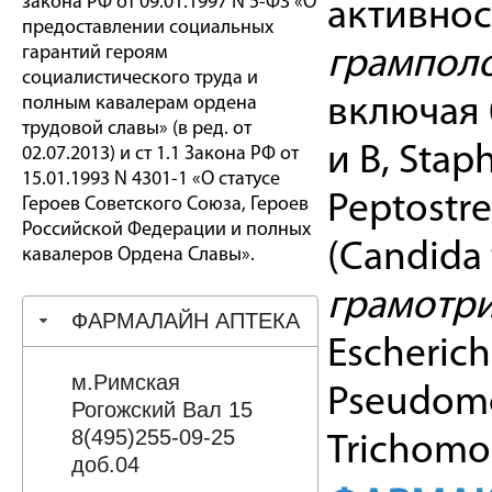
закона РФ от 09.01.1997 N 5-ФЗ «О
активнос
предоставлении социальных
гарантий героям
грампол
социалистического труда и
полным кавалерам ордена
включая 
трудовой славы» (в ред. от
и В, Stap
02.07.2013) и ст 1.1 Закона РФ от
15.01.1993 N 4301-1 «О статусе
Peptostr
Героев Советского Союза, Героев
Российской Федерации и полных
(Candida 
кавалеров Ордена Славы».
грамотри
ФАРМАЛАЙН АПТЕКА
Escherichi
м.Римская
Pseudomo
Рогожский Вал 15
8(495)255-09-25
Trichomon
доб.04