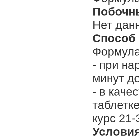
Побочн
Нет дан
Способ 
Формула
- при на
минут до
- в каче
таблетке
курс 21-
Условия