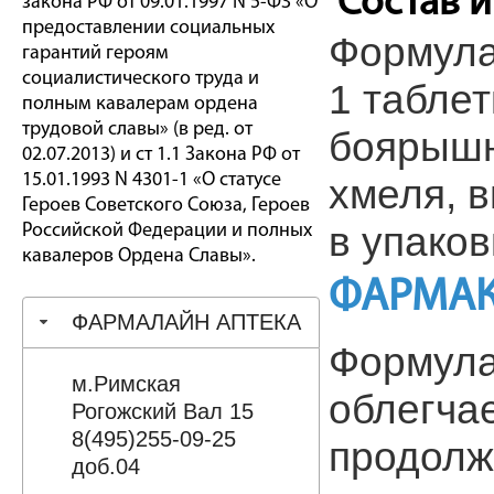
Состав 
закона РФ от 09.01.1997 N 5-ФЗ «О
предоставлении социальных
Формула 
гарантий героям
социалистического труда и
1 таблет
полным кавалерам ордена
трудовой славы» (в ред. от
боярышн
02.07.2013) и ст 1.1 Закона РФ от
15.01.1993 N 4301-1 «О статусе
хмеля, в
Героев Советского Союза, Героев
в упаков
Российской Федерации и полных
кавалеров Ордена Славы».
ФАРМАК
ФАРМАЛАЙН АПТЕКА
Формула
м.Римская
облегчае
Рогожский Вал 15
8(495)255-09-25
продолж
доб.04