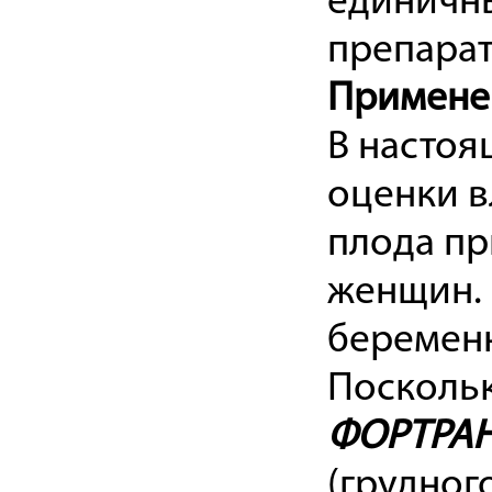
единичны
препарат
Примене
В настоя
оценки в
плода пр
женщин.
беременн
Поскольк
ФОРТРА
(грудног