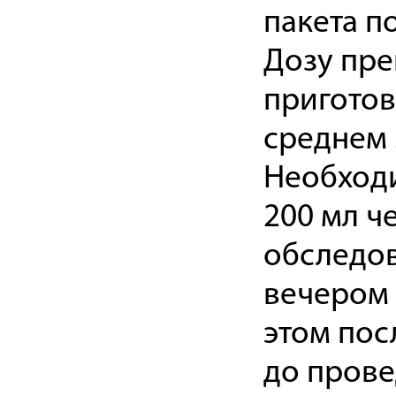
пакета п
Дозу пре
приготов
среднем 
Необходи
200 мл ч
обследов
вечером 
этом пос
до пров