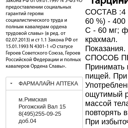
"
Гарцин
закона РФ от 09.01.1997 N 5-ФЗ «О
предоставлении социальных
СОСТАВ :4 т
гарантий героям
60 %) - 400
социалистического труда и
полным кавалерам ордена
С - 60 мг; 
трудовой славы» (в ред. от
крахмал.
02.07.2013) и ст 1.1 Закона РФ от
15.01.1993 N 4301-1 «О статусе
Показания.
Героев Советского Союза, Героев
СПОСОБ 
Российской Федерации и полных
Принимать в
кавалеров Ордена Славы».
пищей. При
ФАРМАЛАЙН АПТЕКА
Употреблен
ощутимый р
м.Римская
массой тел
Рогожский Вал 15
повторять в
8(495)255-09-25
При избыто
доб.04