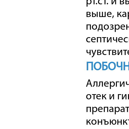
рт.ст. и 
выше, ка
подозрен
септичес
чувствит
ПОБОЧН
Аллергич
отек и г
препарат
конъюнкт