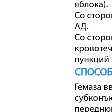
яблока).
Со сторо
АД.
Со сторо
кровотеч
пункций 
СПОСОБ
Гемаза в
субконъю
переднюю