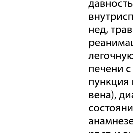
давность
внутрисп
нед, тра
реанима
легочную
печени с
пункция 
вена), д
состояни
анамнезе