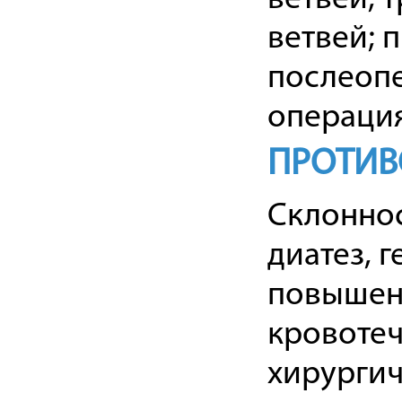
ветвей; 
послеоп
операция
ПРОТИВ
Склоннос
диатез, 
повышен
кровотеч
хирургич