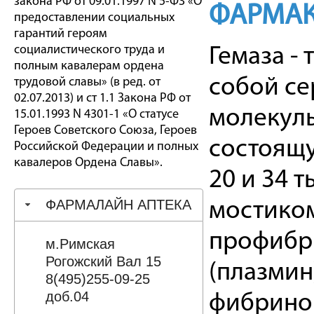
закона РФ от 09.01.1997 N 5-ФЗ «О
ФАРМАК
предоставлении социальных
гарантий героям
социалистического труда и
Гемаза -
полным кавалерам ордена
собой се
трудовой славы» (в ред. от
02.07.2013) и ст 1.1 Закона РФ от
молекулы
15.01.1993 N 4301-1 «О статусе
Героев Советского Союза, Героев
состоящу
Российской Федерации и полных
кавалеров Ордена Славы».
20 и 34 
ФАРМАЛАЙН АПТЕКА
мостико
профибр
м.Римская
Рогожский Вал 15
(плазмин
8(495)255-09-25
доб.04
фибринов