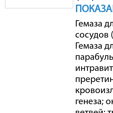
ПОКАЗА
Гемаза д
сосудов 
Гемаза д
парабуль
интравит
преретин
кровоиз
генеза; 
ветвей; 