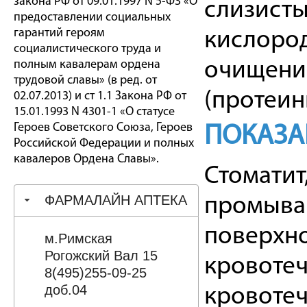
закона РФ от 09.01.1997 N 5-ФЗ «О
слизист
предоставлении социальных
гарантий героям
кислород
социалистического труда и
полным кавалерам ордена
очищение
трудовой славы» (в ред. от
(протеины
02.07.2013) и ст 1.1 Закона РФ от
15.01.1993 N 4301-1 «О статусе
Героев Советского Союза, Героев
ПОКАЗА
Российской Федерации и полных
кавалеров Ордена Славы».
Стоматит
ФАРМАЛАЙН АПТЕКА
промыван
поверхно
м.Римская
Рогожский Вал 15
кровотеч
8(495)255-09-25
доб.04
кровотеч