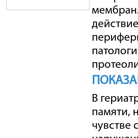
мембран
действие
перифери
патологи
протеоли
ПОКАЗА
В гериат
памяти, 
чувстве 