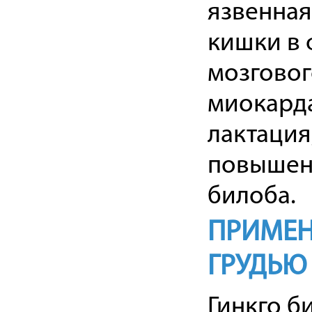
язвенная
кишки в 
мозговог
миокарда
лактация
повышенн
билоба.
ПРИМЕН
ГРУДЬЮ
Гинкго б