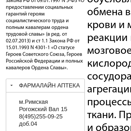
закона РФ от 09.01.1997 N 5-ФЗ «О
предоставлении социальных
обмена в
гарантий героям
социалистического труда и
крови и 
полным кавалерам ордена
трудовой славы» (в ред. от
реакции 
02.07.2013) и ст 1.1 Закона РФ от
15.01.1993 N 4301-1 «О статусе
мозговое
Героев Советского Союза, Героев
Российской Федерации и полных
кислород
кавалеров Ордена Славы».
сосудор
ФАРМАЛАЙН АПТЕКА
агрегаци
процессы
м.Римская
Рогожский Вал 15
ткани. П
8(495)255-09-25
доб.04
и образо