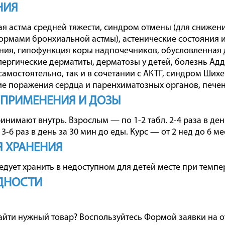
НИЯ
я астма средней тяжести, синдром отмены (для снижени
рмами бронхиальной астмы), астенические состояния 
ия, гипофункция коры надпочечников, обусловленная 
лергические дерматиты, дерматозы у детей, болезнь 
самостоятельно, так и в сочетании с АКТГ, синдром Ших
е поражения сердца и паренхиматозных органов, печен
 ПРИМЕНЕНИЯ И ДОЗЫ
инимают внутрь. Взрослым — по 1-2 табл. 2-4 раза в день
 3-6 раз в день за 30 мин до еды. Курс — от 2 нед до 6 ме
 ХРАНЕНИЯ
едует хранить в недоступном для детей месте при темпе
ДНОСТИ
айти нужный товар? Воспользуйтесь
Формой заявки на о