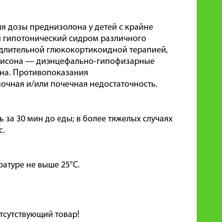
я дозы преднизолона у детей с крайне
и гипотонический сидром различного
длительной глюкокортикоидной терапией,
Аддисона — диэнцефально-гипофизарные
ена. Противопоказания
очная и/или почечная недостаточность.
 за 30 мин до еды; в более тяжелых случаях
с.
ратуре не выше 25°C.
тсутствующий товар!