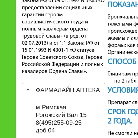
закона РФ от 09.01.1997 N 5-ФЗ «О
ПОКАЗА
предоставлении социальных
гарантий героям
Бронхиальна
социалистического труда и
тяжелыми фо
полным кавалерам ордена
происхожден
трудовой славы» (в ред. от
экземы и ал
02.07.2013) и ст 1.1 Закона РФ от
формы; как 
15.01.1993 N 4301-1 «О статусе
Органически
Героев Советского Союза, Героев
СПОСОБ
Российской Федерации и полных
кавалеров Ордена Славы».
Глицирам пр
— по 2 табл.
ФАРМАЛАЙН АПТЕКА
УСЛОВИЯ
Препарат сл
м.Римская
СРОК ГО
Рогожский Вал 15
2 ГОДА.
8(495)255-09-25
доб.04
Не смогли н