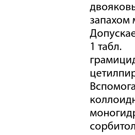
двояковы
запахом 
Допускае
1 табл.
грамицид
цетилпир
Вспомога
коллоидн
моногидр
сорбитол