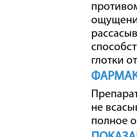
противом
ощущения
рассасыв
способст
глотки о
ФАРМАК
Препарат
не всасы
полное о