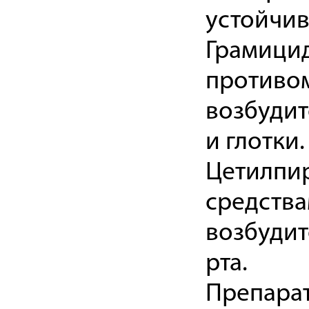
устойчив
Грамици
противо
возбудит
и глотки.
Цетилпир
средства
возбуди
рта.
Препарат