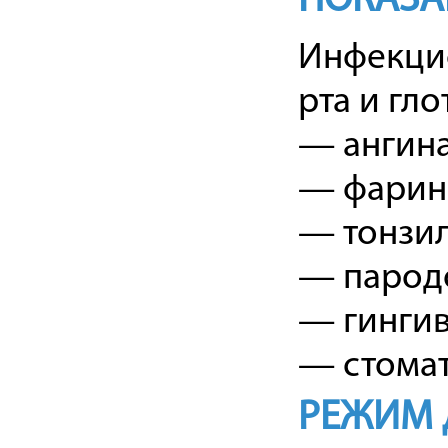
ПОКАЗА
Инфекци
рта и гло
— ангина
— фарин
— тонзил
— парод
— гингив
— стомат
РЕЖИМ 