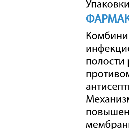
Упаковки
ФАРМАК
Комбини
инфекцио
полости 
противом
антисепт
Механизм
повышен
мембраны