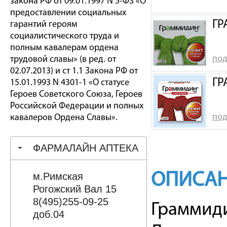
закона РФ от 09.01.1997 N 5-ФЗ «О
предоставлении социальных
ГР
гарантий героям
социалистического труда и
полным кавалерам ордена
под
трудовой славы» (в ред. от
02.07.2013) и ст 1.1 Закона РФ от
ГР
15.01.1993 N 4301-1 «О статусе
Героев Советского Союза, Героев
Российской Федерации и полных
под
кавалеров Ордена Славы».
ФАРМАЛАЙН АПТЕКА
ОПИСА
м.Римская
Рогожский Вал 15
8(495)255-09-25
Граммиди
доб.04