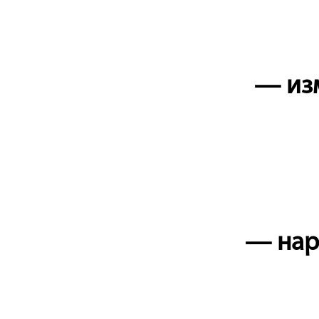
— из
— нар