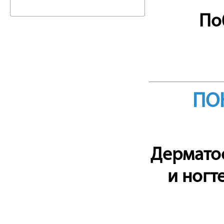
По
ПО
Дерматоф
и ногт