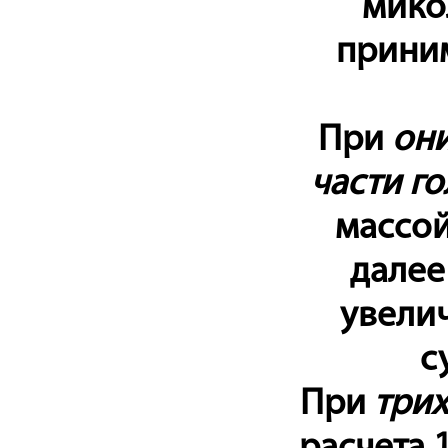
микол
приним
При
они
части г
массой 
далее
увелич
с
При
трих