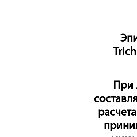
Эп
Tric
При
составля
расчета
прини