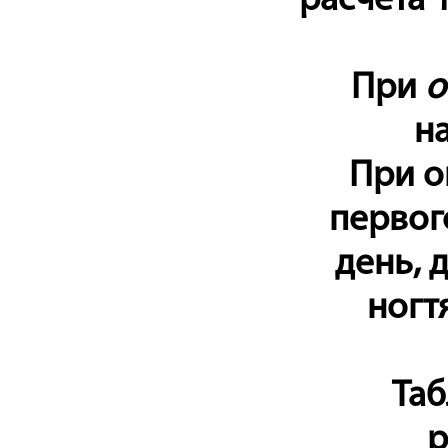
расчета 
При
о
на
При о
первог
день, 
ногт
Таб
р