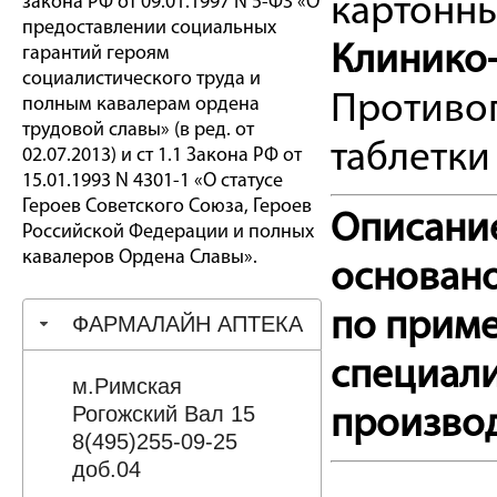
закона РФ от 09.01.1997 N 5-ФЗ «О
картонны
предоставлении социальных
Клинико-
гарантий героям
социалистического труда и
Противо
полным кавалерам ордена
трудовой славы» (в ред. от
таблетки 
02.07.2013) и ст 1.1 Закона РФ от
15.01.1993 N 4301-1 «О статусе
Героев Советского Союза, Героев
Описани
Российской Федерации и полных
кавалеров Ордена Славы».
основан
по прим
ФАРМАЛАЙН АПТЕКА
специали
м.Римская
Рогожский Вал 15
производ
8(495)255-09-25
доб.04