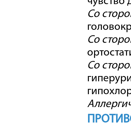
чувство 
Со сторо
головокр
Со сторо
ортостат
Со сторо
гиперури
гипохло
Аллергич
ПРОТИВ