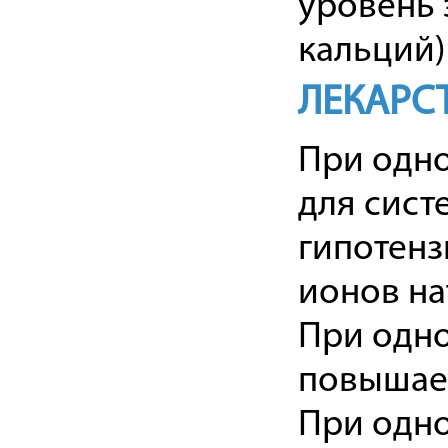
уровень 
кальций)
ЛЕКАРС
При одно
для сист
гипотенз
ионов на
При одн
повышает
При одн