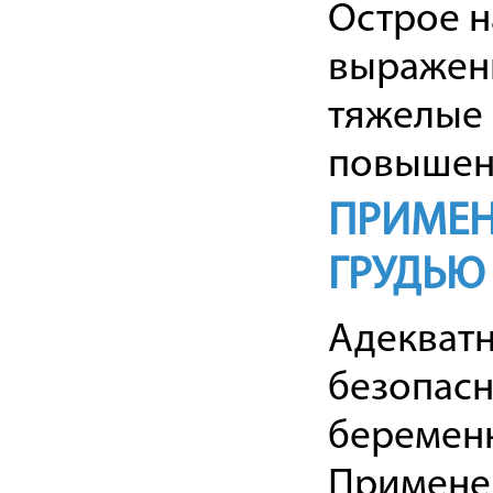
Острое 
выраженн
тяжелые 
повышенн
ПРИМЕН
ГРУДЬЮ
Адекват
безопас
беременн
Применен