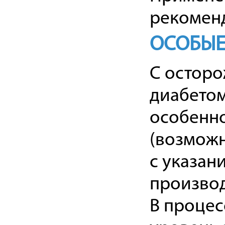
рекоменд
ОСОБЫЕ
С осторо
диабетом
особенно
(возможн
с указан
произво
В процес