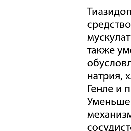
Тиазидоп
средство
мускулат
также ум
обуслов
натрия, 
Генле и 
Уменьше
механизм
сосудист