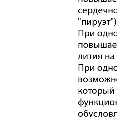
сердечно
"пируэт")
При одн
повышает
лития на
При одн
возможно
который 
функцион
обуслов