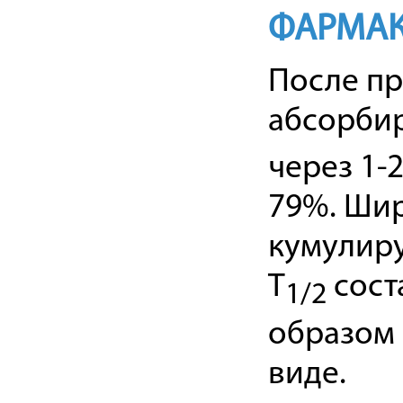
ФАРМАК
После пр
абсорбир
через 1-
79%. Шир
кумулиру
T
сост
1/2
образом 
виде.