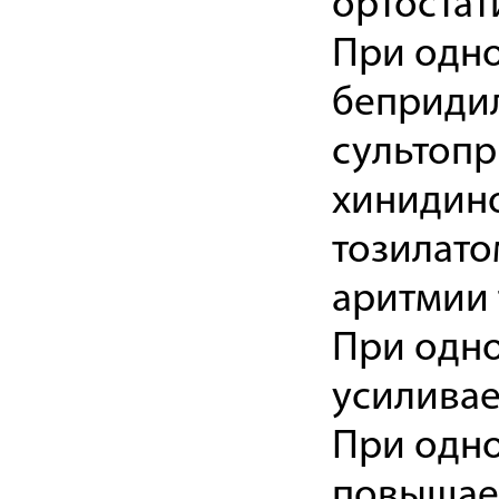
ортостат
При одн
бепридил
сультопр
хинидин
тозилато
аритмии 
При одн
усиливае
При одн
повышае