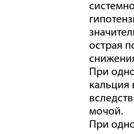
системн
гипотенз
значител
острая п
снижения
При одн
кальция
вследств
мочой.
При одн