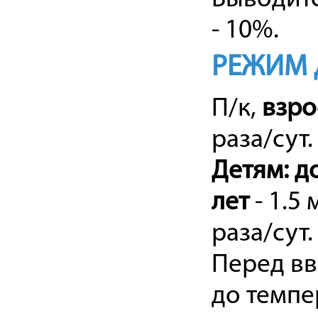
- 10%.
РЕЖИМ 
П/к,
взр
раза/сут.
Детям: до
лет
- 1.5 
раза/сут.
Перед вв
до темпе