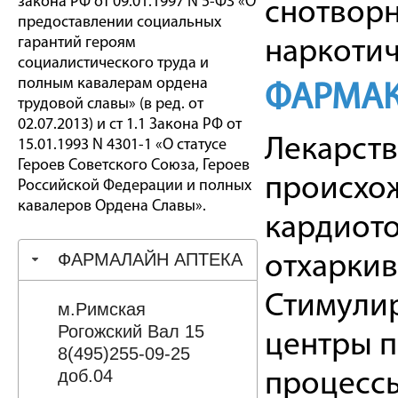
закона РФ от 09.01.1997 N 5-ФЗ «О
снотвор
предоставлении социальных
гарантий героям
наркотич
социалистического труда и
полным кавалерам ордена
ФАРМАК
трудовой славы» (в ред. от
02.07.2013) и ст 1.1 Закона РФ от
Лекарств
15.01.1993 N 4301-1 «О статусе
Героев Советского Союза, Героев
происхож
Российской Федерации и полных
кавалеров Ордена Славы».
кардиото
ФАРМАЛАЙН АПТЕКА
отхаркив
Стимулир
м.Римская
Рогожский Вал 15
центры п
8(495)255-09-25
доб.04
процессы