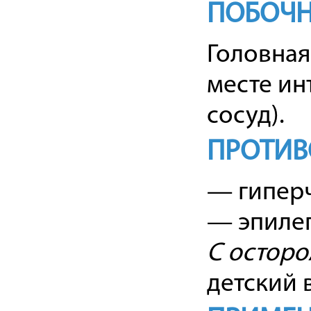
ПОБОЧН
Головная
месте ин
сосуд).
ПРОТИВ
— гиперч
— эпиле
C осторо
детский 