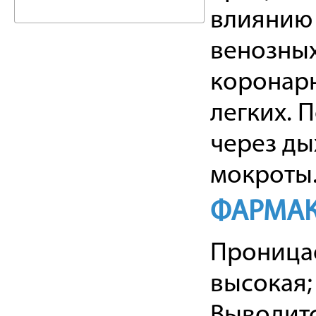
влиянию 
венозных
коронарн
легких. 
через ды
мокроты
ФАРМАК
Проницае
высокая;
Выводитс