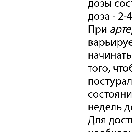
дозы сос
доза - 2-4
При
арте
варьируе
начинать 
того, чт
постурал
состояни
недель д
Для дост