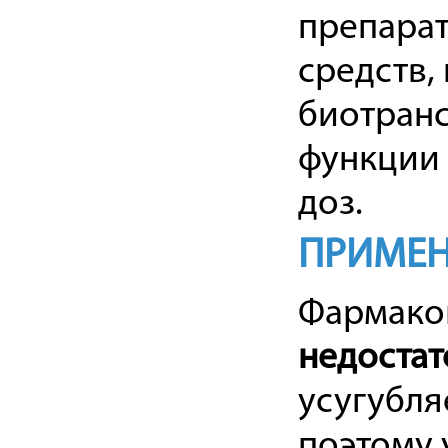
препара
средств,
биотранс
функции 
доз.
ПРИМЕН
Фармако
недоста
усугубля
поэтому 