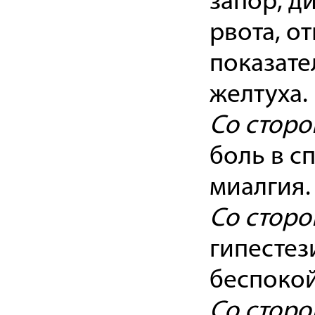
запор, д
рвота, о
показате
желтуха.
Со сторо
боль в с
миалгия.
Со сторо
гипестез
беспокой
Со сторо