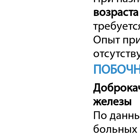
возраста
требуетс
Опыт пр
отсутству
ПОБОЧН
Доброкач
железы
По данны
больных 