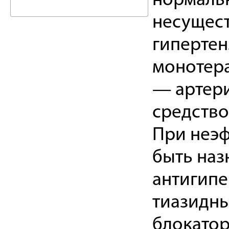
нормаль
несущест
гиперте
монотер
— артери
средство
При неэ
быть наз
антигипе
тиазидны
блокатор