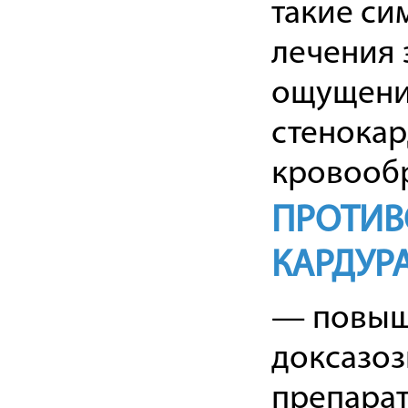
такие си
лечения 
ощущение
стенокар
кровооб
ПРОТИВ
КАРДУР
— повыше
доксазоз
препарат