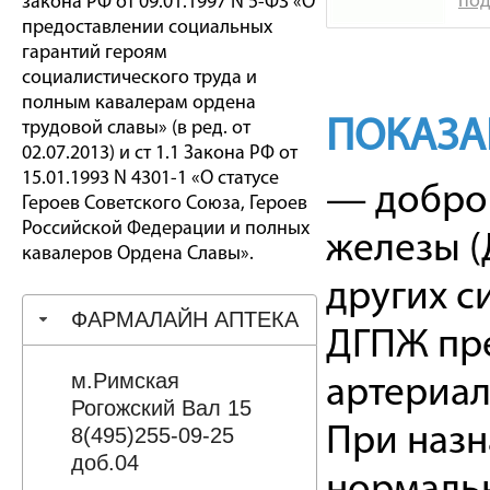
под
закона РФ от 09.01.1997 N 5-ФЗ «О
предоставлении социальных
гарантий героям
социалистического труда и
полным кавалерам ордена
ПОКАЗА
трудовой славы» (в ред. от
02.07.2013) и ст 1.1 Закона РФ от
15.01.1993 N 4301-1 «О статусе
— доброк
Героев Советского Союза, Героев
Российской Федерации и полных
железы (
кавалеров Ордена Славы».
других с
ФАРМАЛАЙН АПТЕКА
ДГПЖ пре
м.Римская
артериал
Рогожский Вал 15
При назн
8(495)255-09-25
доб.04