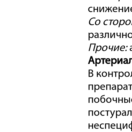
снижение
Со сторо
различно
Прочие:
Артериал
В контро
препара
побочные
постурал
неспеци