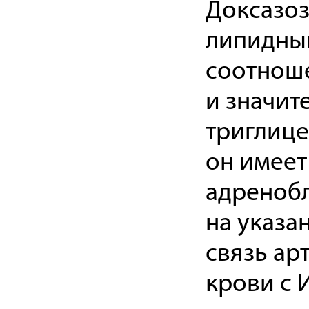
Доксазоз
липидны
соотнош
и значит
триглице
он имеет
адренобл
на указа
связь ар
крови с 