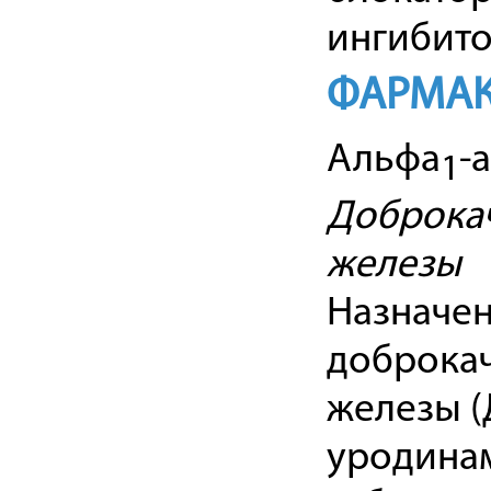
ингибит
ФАРМАК
Альфа
-
1
Доброкач
железы
Назначен
доброкач
железы (
уродина