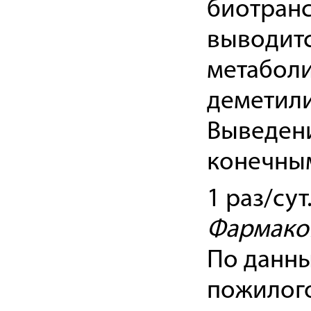
биотранс
выводитс
метаболи
деметили
Выведени
конечны
1 раз/сут
Фармакок
По данны
пожилого