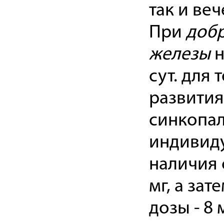
так и ве
При
добр
железы
н
сут. для
развития
синкопал
индивид
наличия 
мг, а за
дозы - 8