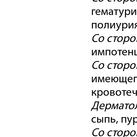
гематури
полиурия
Со сторо
импотенц
Со сторо
имеющего
кровотеч
Дерматол
сыпь, пу
Со сторо