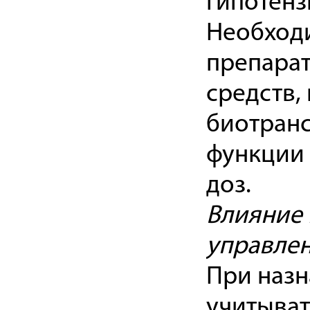
гипотенз
Необход
препара
средств,
биотранс
функции 
доз.
Влияние 
управле
При назн
учитыват