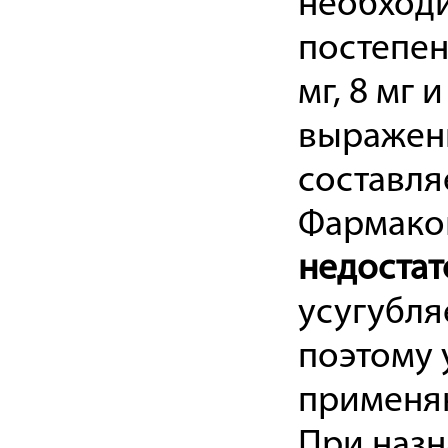
необходи
постепен
мг, 8 мг 
выраженн
составляе
Фармако
недоста
усугубля
поэтому 
применяю
При назн