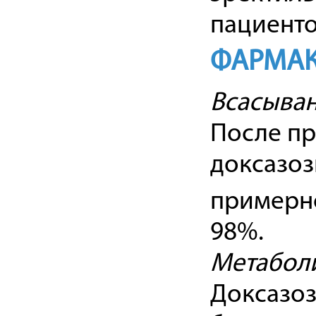
пациенто
ФАРМАК
Всасыван
После пр
доксазоз
примерно
98%.
Метабол
Доксазоз