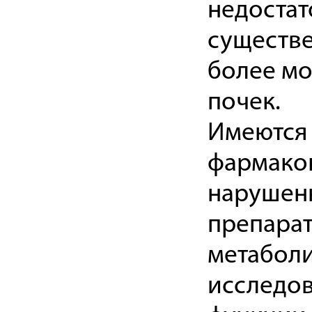
недостат
существе
более мо
почек.
Имеются
фармакок
нарушенн
препарат
метаболи
исследов