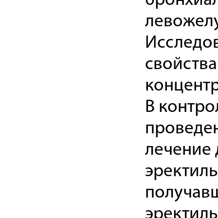
бронхиал
левожелу
Исследов
свойства
концентр
В контро
проведен
лечение
эректиль
получавш
эректиль