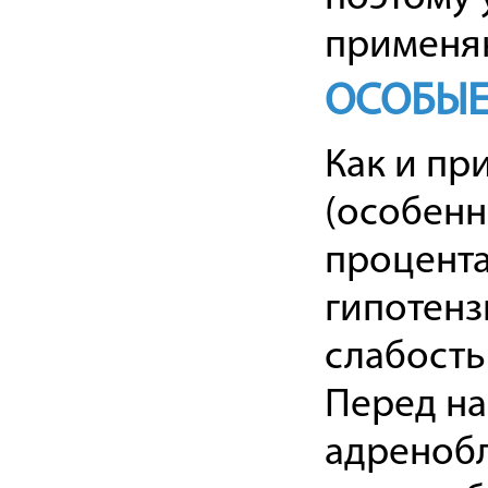
применяю
ОСОБЫЕ
Как и пр
(особенн
процента
гипотенз
слабость
Перед на
адренобл