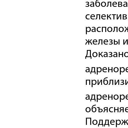
заболева
селектив
располож
железы и
Доказано
адреноре
приблизи
адреноре
объясняе
Поддерж