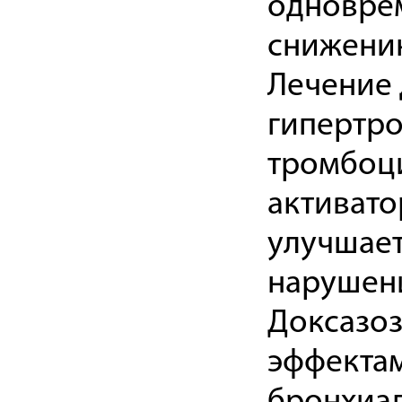
одноврем
снижению
Лечение 
гипертро
тромбоци
активато
улучшает
нарушени
Доксазоз
эффектам