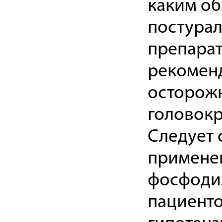
каким об
постурал
препара
рекомен
осторожн
головок
Следует 
примене
фосфодиэ
пациенто