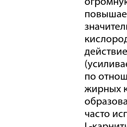
огромную
повышает
значител
кислород
действи
(усилива
по отнош
жирных к
образова
часто исп
L-карнит