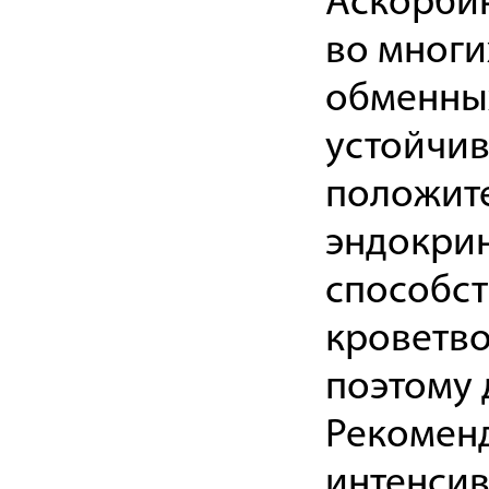
Аскорбин
во многи
обменных
устойчив
положите
эндокрин
способст
кроветво
поэтому 
Рекомен
интенсив