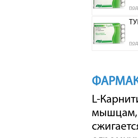
под
ТУ
под
ФАРМАК
L-Карнит
мышцам, 
сжигаетс