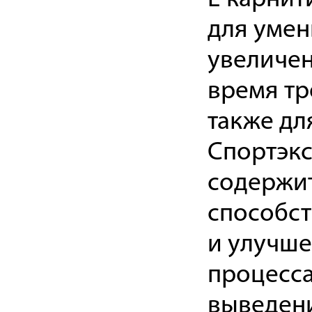
для умен
увеличен
время тр
также дл
Спортэкс
содержит
способс
и улучш
процесса
выведен