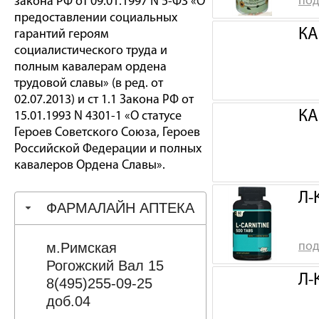
под
закона РФ от 09.01.1997 N 5-ФЗ «О
предоставлении социальных
КА
гарантий героям
социалистического труда и
полным кавалерам ордена
трудовой славы» (в ред. от
02.07.2013) и ст 1.1 Закона РФ от
КА
15.01.1993 N 4301-1 «О статусе
Героев Советского Союза, Героев
Российской Федерации и полных
кавалеров Ордена Славы».
Л-
ФАРМАЛАЙН АПТЕКА
м.Римская
под
Рогожский Вал 15
Л-
8(495)255-09-25
доб.04