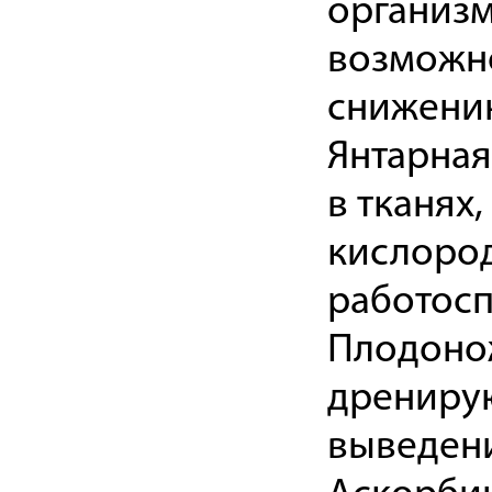
организм
возможн
снижению
Янтарная
в тканях
кислоро
работосп
Плодоно
дренирую
выведени