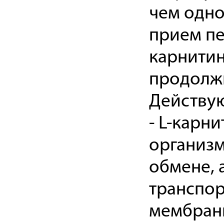
чем одн
прием пе
карнитин
продолж
Действу
- L-карн
организм
обмене, 
транспор
мембраны