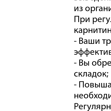
из орган
При регу
карнитин
- Ваши т
эффектив
- Вы обр
складок;
- Повыша
необходи
Регулярн