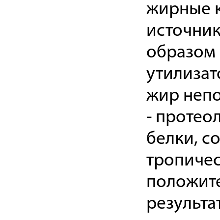
жирные к
источник
образом 
утилизат
жир непо
- протео
белки, с
тропичес
положите
результа