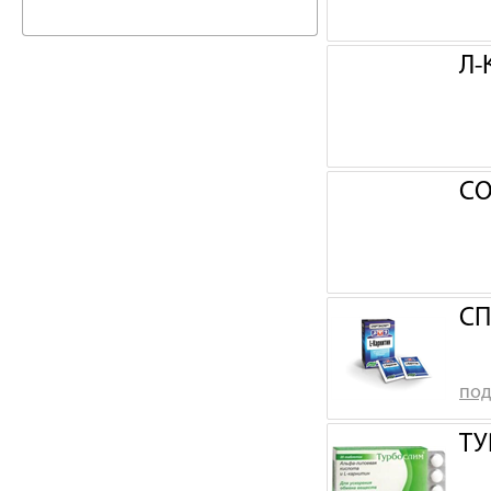
Л-
СО
СП
под
ТУ