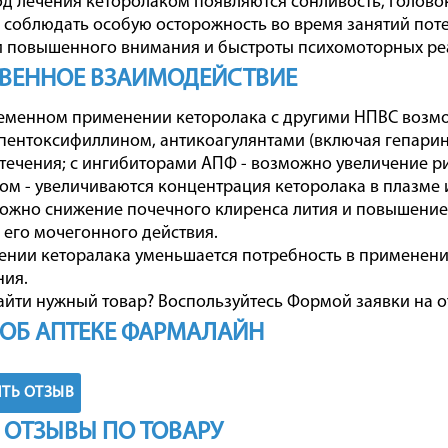
од лечения кеторолаком появляются сонливость, голово
соблюдать особую осторожность во время занятий пот
 повышенного внимания и быстроты психомоторных ре
ВЕННОЕ ВЗАИМОДЕЙСТВИЕ
еменном применении кеторолака с другими НПВС возм
 пентоксифиллином, антикоагулянтами (включая гепарин
течения; с ингибиторами АПФ - возможно увеличение р
м - увеличиваются концентрация кеторолака в плазме 
можно снижение почечного клиренса лития и повышение 
его мочегонного действия.
нии кеторалака уменьшается потребность в применени
ния.
айти нужный товар? Воспользуйтесь
Формой заявки на о
ОБ АПТЕКЕ ФАРМАЛАЙН
ТЬ ОТЗЫВ
 ОТЗЫВЫ ПО ТОВАРУ