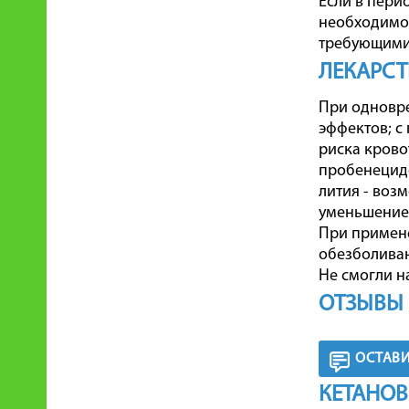
Если в пери
необходимо 
требующими
ЛЕКАРСТ
При одновр
эффектов; с
риска крово
пробенецидо
лития - воз
уменьшение 
При примене
обезболива
Не смогли н
ОТЗЫВЫ 
ОСТАВИ
КЕТАНОВ