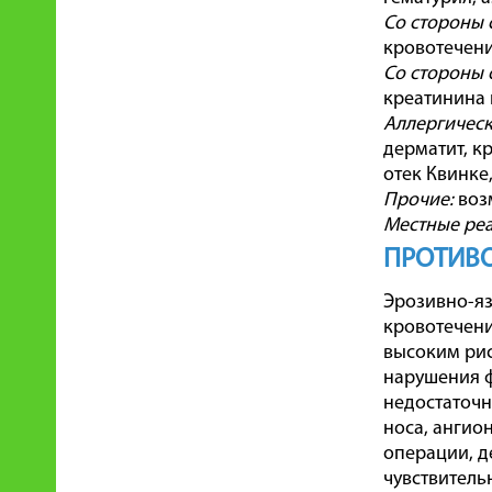
Со стороны 
кровотечени
Со стороны 
креатинина 
Аллергическ
дерматит, к
отек Квинке
Прочие:
воз
Местные реа
ПРОТИВ
Эрозивно-яз
кровотечени
высоким рис
нарушения ф
недостаточн
носа, ангио
операции, д
чувствитель