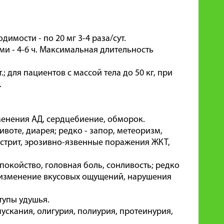
димости - по 20 мг 3-4 раза/сут.
ми - 4-6 ч. Максимальная длительность
; для пациентов с массой тела до 50 кг, при
.
менения АД, сердцебиение, обморок.
воте, диарея; редко - запор, метеоризм,
 гастрит, эрозивно-язвенные поражения ЖКТ,
окойство, головная боль, сонливость; редко
, изменение вкусовых ощущений, нарушения
тупы удушья.
ускания, олигурия, полиурия, протеинурия,