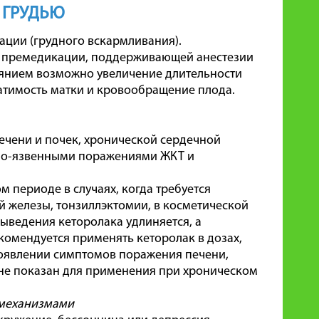
 ГРУДЬЮ
ации (грудного вскармливания).
ля премедикации, поддерживающей анестезии
лиянием возможно увеличение длительности
ратимость матки и кровообращение плода.
ечени и почек, хронической сердечной
вно-язвенными поражениями ЖКТ и
 периоде в случаях, когда требуется
ой железы, тонзиллэктомии, в косметической
увыведения кеторолака удлиняется, а
комендуется применять кеторолак в дозах,
появлении симптомов поражения печени,
 не показан для применения при хроническом
 механизмами