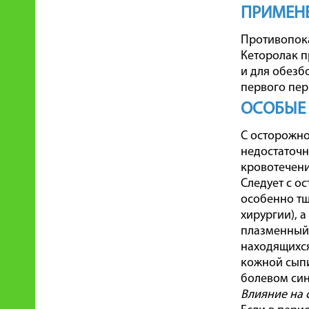
ПРИМЕНЕ
Противопока
Кеторолак п
и для обезб
первого пер
ОСОБЫЕ
С осторожно
недостаточн
кровотечени
Следует с о
особенно тщ
хирургии), а
плазменный 
находящихся
кожной сыпи
болевом си
Влияние на 