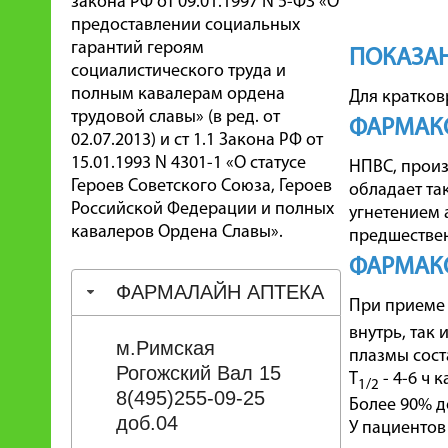
закона РФ от 09.01.1997 N 5-ФЗ «О
предоставлении социальных
гарантий героям
ПОКАЗА
социалистического труда и
полным кавалерам ордена
Для кратков
трудовой славы» (в ред. от
ФАРМАК
02.07.2013) и ст 1.1 Закона РФ от
15.01.1993 N 4301-1 «О статусе
НПВС, произ
Героев Советского Союза, Героев
обладает т
Российской Федерации и полных
угнетением 
кавалеров Ордена Славы».
предшествен
ФАРМАК
ФАРМАЛАЙН АПТЕКА
При приеме 
внутрь, так
м.Римская
плазмы сост
Рогожский Вал 15
T
- 4-6 ч 
1/2
8(495)255-09-25
Более 90% д
доб.04
У пациентов