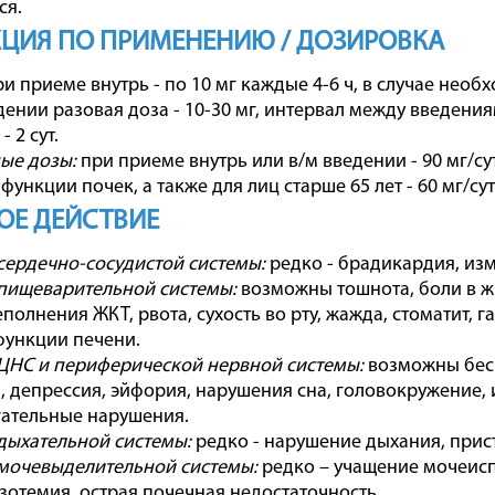
ся.
ЦИЯ ПО ПРИМЕНЕНИЮ / ДОЗИРОВКА
 приеме внутрь - по 10 мг каждые 4-6 ч, в случае необхо
дении разовая доза - 10-30 мг, интервал между введения
 2 сут.
ые дозы:
при приеме внутрь или в/м введении - 90 мг/сут.
ункции почек, а также для лиц старше 65 лет - 60 мг/сут
ОЕ ДЕЙСТВИЕ
сердечно-сосудистой системы:
редко - брадикардия, из
пищеварительной системы:
возможны тошнота, боли в жи
еполнения ЖКТ, рвота, сухость во рту, жажда, стоматит,
функции печени.
ЦНС и периферической нервной системы:
возможны бесп
и, депрессия, эйфория, нарушения сна, головокружение
гательные нарушения.
дыхательной системы:
редко - нарушение дыхания, прис
мочевыделительной системы:
редко – учащение мочеисп
азотемия, острая почечная недостаточность.