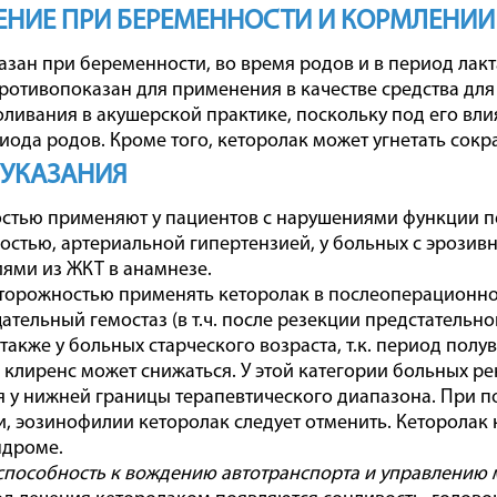
НИЕ ПРИ БЕРЕМЕННОСТИ И КОРМЛЕНИИ
зан при беременности, во время родов и в период лакт
ротивопоказан для применения в качестве средства д
оливания в акушерской практике, поскольку под его в
иода родов. Кроме того, кеторолак может угнетать сок
 УКАЗАНИЯ
стью применяют у пациентов с нарушениями функции п
остью, артериальной гипертензией, у больных с эрози
ями из ЖКТ в анамнезе.
сторожностью применять кеторолак в послеоперационном
ательный гемостаз (в т.ч. после резекции предстательн
 также у больных старческого возраста, т.к. период пол
клиренс может снижаться. У этой категории больных ре
 у нижней границы терапевтического диапазона. При 
, эозинофилии кеторолак следует отменить. Кеторолак
ндроме.
способность к вождению автотранспорта и управлению