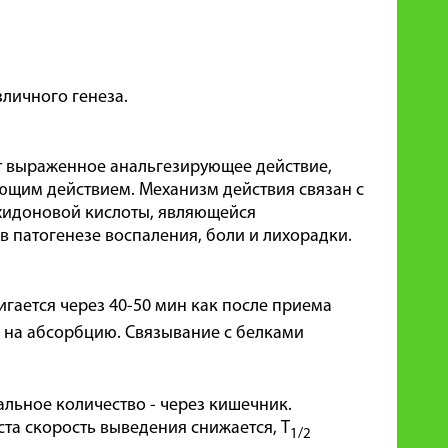
личного генеза.
т выраженное анальгезирующее действие,
щим действием. Механизм действия связан с
ахидоновой кислоты, являющейся
 патогенезе воспаления, боли и лихорадки.
игается через 40-50 мин как после приема
я на абсорбцию. Связывание с белками
альное количество - через кишечник.
та скорость выведения снижается, T
1/2