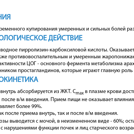
НИЯ
ременного купирования умеренных и сильных болей раз
ОЛОГИЧЕСКОЕ ДЕЙСТВИЕ
водное пирролизин-карбоксиловой кислоты. Оказывае
акже противовоспалительным и умеренным жаропонижаю
активности ЦОГ - основного фермента метаболизма ар
ником простагландинов, которые играют главную роль в
ОКИНЕТИКА
внутрь абсорбируется из ЖКТ. C
в плазме крови дост
max
 и после в/м введения. Прием пищи не оказывает влияни
авляет более 99%.
как после приема внутрь, так и после в/м введения.
озы выводится с мочой, в неизмененном виде - 60%; ост
 с нарушениями функции почек и лиц старческого возрас