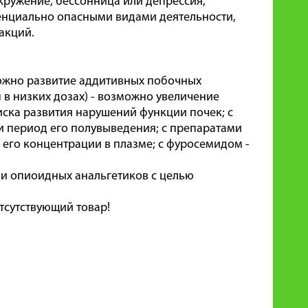
кружение, бессонница или депрессия,
енциально опасными видами деятельности,
акций.
ожно развитие аддитивных побочных
 в низких дозах) - возможно увеличение
иска развития нарушений функции почек; с
и период его полувыведения; с препаратами
его концентрации в плазме; с фуросемидом -
и опиоидных анальгетиков с целью
тсутствующий товар!