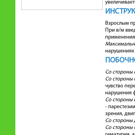
увеличивает
ИНСТРУК
Взрослым при
При в/м вве
применения -
Максимальн
нарушениях ф
ПОБОЧН
Со стороны 
Со стороны 
чувство пер
нарушения 
Со стороны 
- парестези
зрения, дви
Со стороны 
Со стороны 
гематурия, 