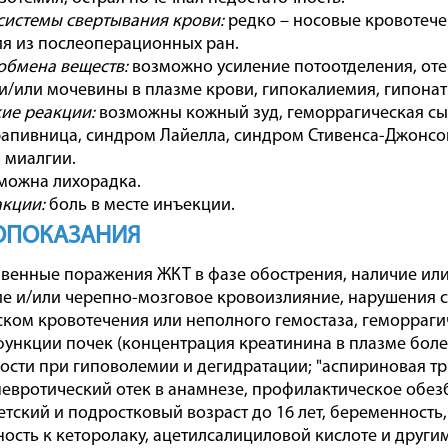
системы свертывания крови:
редко – носовые кровотече
я из послеоперационных ран.
обмена веществ:
возможно усиление потоотделения, оте
и/или мочевины в плазме крови, гипокалиемия, гипона
ие реакции:
возможны кожный зуд, геморрагическая сып
рапивница, синдром Лайелла, синдром Стивенса-Джонсо
, миалгии.
можна лихорадка.
кции:
боль в месте инъекции.
ОПОКАЗАНИЯ
венные поражения ЖКТ в фазе обострения, наличие ил
е и/или черепно-мозговое кровоизлияние, нарушения с
ком кровотечения или неполного гемостаза, геморраг
ункции почек (концентрация креатинина в плазме более
ости при гиповолемии и дегидратации; "аспириновая тр
невротический отек в анамнезе, профилактическое обе
етский и подростковый возраст до 16 лет, беременность
ность к кеторолаку, ацетилсалициловой кислоте и други