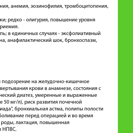
ния, анемия, эозинофилия, тромбоцитопения,
ки; редко - олигурия, повышение уровня
триемия.
ь; в единичных случаях - эксфолиативный
на, анафилактический шок, бронхоспазм,
и подозрение на желудочно-кишечное
вертывания крови в анамнезе, состояния с
ический диатез, умеренные и выраженные
 50 мг/л), риск развития почечной
иада", бронхиальная астма, полипы полости
зболивание перед операцией и во время
, роды, лактация, повышенная
м НПВС.