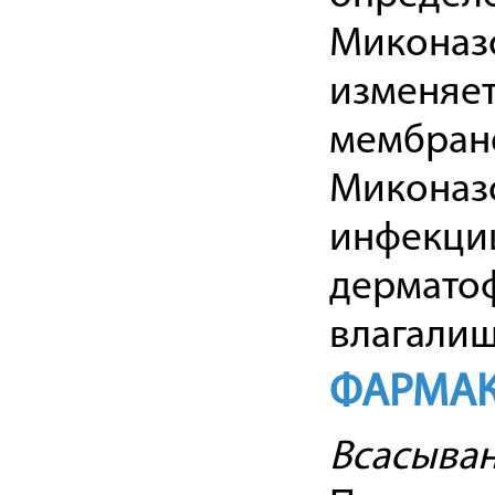
Миконазо
изменяет
мембране
Миконазо
инфекци
дерматоф
влагалищ
ФАРМАК
Всасыва