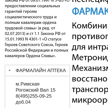
закона РФ от 09.01.1997 N 5-ФЗ «О
предоставлении социальных
ФАРМАК
гарантий героям
социалистического труда и
полным кавалерам ордена
Комбини
трудовой славы» (в ред. от
02.07.2013) и ст 1.1 Закона РФ от
противо
15.01.1993 N 4301-1 «О статусе
Героев Советского Союза, Героев
для интр
Российской Федерации и полных
Метронид
кавалеров Ордена Славы».
Механизм
ФАРМАЛАЙН АПТЕКА
восстан
м.Римская
транспо
Рогожский Вал 15
8(495)255-09-25
микроорг
доб.04