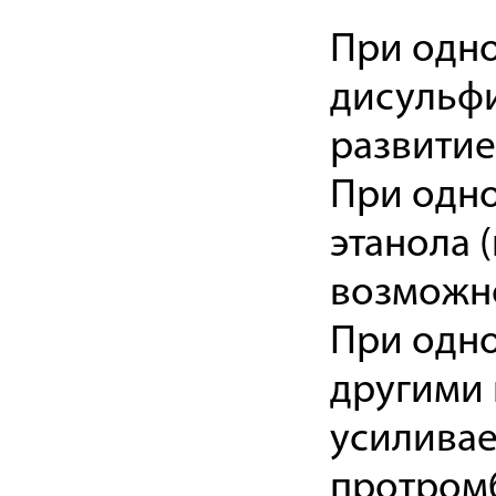
При одн
дисульфи
развитие
При одн
этанола 
возможн
При одн
другими
усиливае
протром