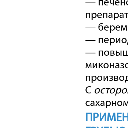
— печено
препарат
— берем
— период
— повыше
миконаз
произво
С
осторо
сахарном
ПРИМЕН