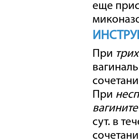
еще прис
миконазо
ИНСТРУ
При
трих
вагинальн
сочетани
При
несп
вагините
сут. в те
сочетани