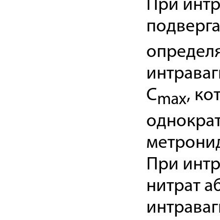
При инт
подверга
определя
интраваг
C
, ко
max
однократ
метронид
При инт
нитрат а
интраваг