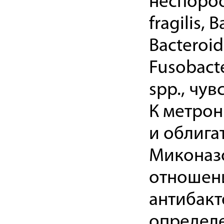
неспороо
fragilis, 
Bacteroid
Fusobacte
spp., чу
К метро
и облига
Миконазо
отношени
антибакт
определ