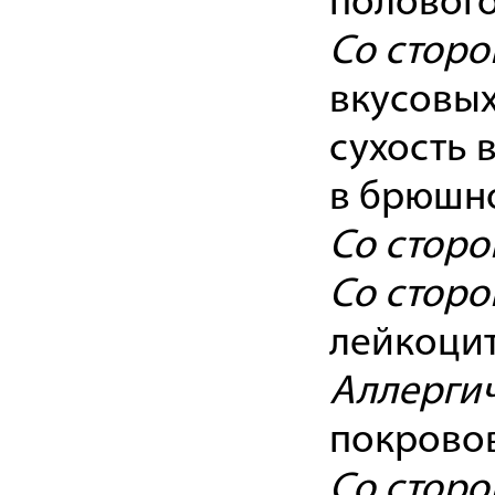
полового
Со сторо
вкусовых
сухость 
в брюшно
Со сторо
Со сторо
лейкоцит
Аллергич
покровов
Со сторо