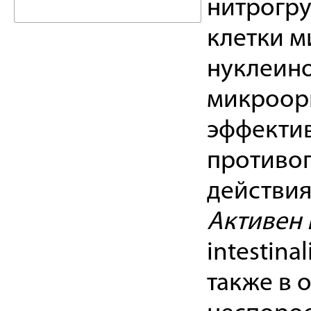
нитрогру
клетки м
нуклеино
микроорг
эффекти
противо
действия
Активен
intestinal
также в 