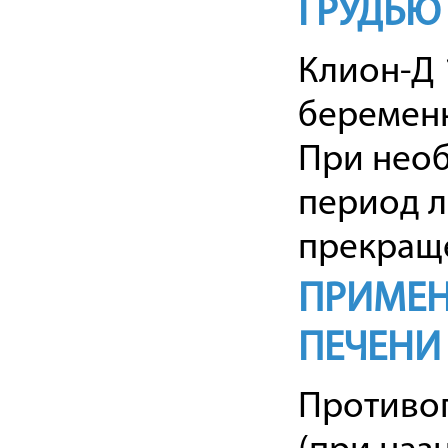
ГРУДЬЮ
Клион-Д 
беремен
При необ
период л
прекраще
ПРИМЕН
ПЕЧЕНИ
Противоп