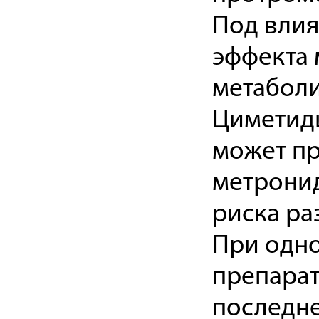
Под вли
эффекта 
метаболи
Циметиди
может п
метронид
риска ра
При одн
препарат
последне