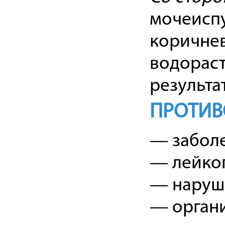
мочеиспу
коричнев
водораст
результа
ПРОТИВ
— заболе
— лейкопе
— наруш
— органи