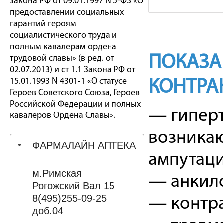
закона РФ от 09.01.1997 N 5-ФЗ «О
предоставлении социальных
гарантий героям
социалистического труда и
полным кавалерам ордена
ПОКАЗА
трудовой славы» (в ред. от
02.07.2013) и ст 1.1 Закона РФ от
15.01.1993 N 4301-1 «О статусе
КОНТРА
Героев Советского Союза, Героев
Российской Федерации и полных
— гипер
кавалеров Ордена Славы».
возникаю
ФАРМАЛАЙН АПТЕКА
ампутаци
м.Римская
— анкило
Рогожский Вал 15
8(495)255-09-25
— контр
доб.04