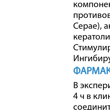
компонен
противов
Серае), 
кератоли
Стимулир
Ингибир
ФАРМАК
В экспер
4 ч в кл
соединит