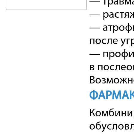
— травма
— растяж
— атрофи
после уг
— профил
в послео
Возможно
ФАРМАК
Комбинир
обусловл