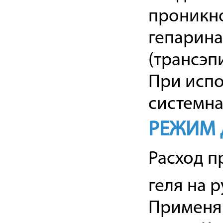
проникн
гепарина
(трансэп
При исп
системна
РЕЖИМ 
Расход п
геля на 
Применяю