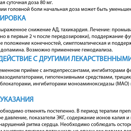
я суточная доза 80 мг.
ии головной боли начальная доза может быть уменьше
ЗИРОВКА
ыраженное снижение АД, тахикардия. Лечение: промыв
нно в первые 2 ч после передозировки), поддержание ф
 положение конечностей, симптоматическая и поддерж
 допамина. Возможно применение гемодиализа.
ЕЙСТВИЕ С ДРУГИМИ ЛЕКАРСТВЕННЫМ
менном приёме с антидепрессантами, ингибиторами фо
 вазодилататорами, гипотензивными средствами, трици
блокаторами, ингибиторами моноаминоксидазы (МАО) и
 УКАЗАНИЯ
обходимо отменять постепенно. В период терапии пре
е давление, показатели ЭКГ, содержание ионов калия и
нарушений ритма сердца. Необходимо соблюдать остор