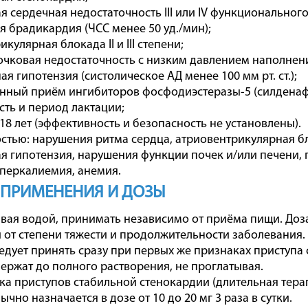
ая сердечная недостаточность III или IV функционально
я брадикардия (ЧСС менее 50 уд./мин);
икулярная блокада II и III степени;
очковая недостаточность с низким давлением наполнен
ая гипотензия (систолическое АД менее 100 мм рт. ст.);
нный приём ингибиторов фосфодиэстеразы-5 (силденафи
сть и период лактации;
 18 лет (эффективность и безопасность не установлены).
стью: нарушения ритма сердца, атриовентрикулярная б
я гипотензия, нарушения функции почек и/или печени, 
иперкалиемия, анемия.
 ПРИМЕНЕНИЯ И ДОЗЫ
ивая водой, принимать независимо от приёма пищи. До
 от степени тяжести и продолжительности заболевания.
едует принять сразу при первых же признаках приступа с
держат до полного растворения, не проглатывая.
а приступов стабильной стенокардии (длительная тера
чно назначается в дозе от 10 до 20 мг 3 раза в сутки.