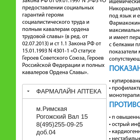
закона РФ от 09.01.1997 N 5-ФЗ «О
ишемическим
предоставлении социальных
Никорандил 
гарантий героям
под язык и 
социалистического труда и
Фармакокине
полным кавалерам ордена
максимально
трудовой славы» (в ред. от
и имеет пер
02.07.2013) и ст 1.1 Закона РФ от
с белками п
15.01.1993 N 4301-1 «О статусе
показатели 
Героев Советского Союза, Героев
сопутствующ
Российской Федерации и полных
ПОКАЗА
кавалеров Ордена Славы».
• купирован
• профилакт
ФАРМАЛАЙН АПТЕКА
монотерапии
ПРОТИВ
м.Римская
Рогожский Вал 15
• п овышенн
8(495)255-09-25
• острый инф
доб.04
• кардиоген
• нестабиль