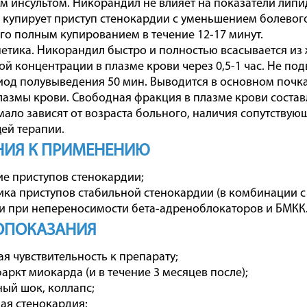
 инсультом. Никорандил не влияет на показатели липи
купирует приступ стенокардии с уменьшением болевого
его полным купированием в течение 12-17 минут.
тика. Никорандил быстро и полностью всасывается из 
й концентрации в плазме крови через 0,5-1 час. Не по
иод полувыведения 50 мин. Выводится в основном почк
лазмы крови. Свободная фракция в плазме крови соста
мало зависят от возраста больного, наличия сопутствую
ей терапии.
НИЯ К ПРИМЕНЕНИЮ
ие приступов стенокардии;
ика приступов стабильной стенокардии (в комбинации с
 при непереносимости бета-адреноблокаторов и БМКК
ОПОКАЗАНИЯ
ая чувствительность к препарату;
аркт миокарда (и в течение 3 месяцев после);
ный шок, коллапс;
ная стенокардия;