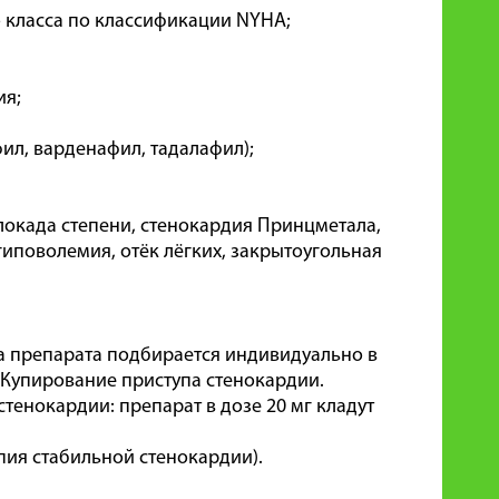
го класса по классификации NYHA;
ия;
л, варденафил, тадалафил);
локада степени, стенокардия Принцметала,
гиповолемия, отёк лёгких, закрытоугольная
за препарата подбирается индивидуально в
 Купирование приступа стенокардии.
тенокардии: препарат в дозе 20 мг кладут
пия стабильной стенокардии).