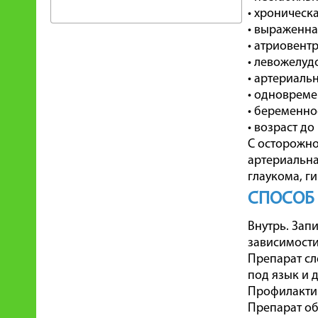
• хроническ
• выраженна
• атриовентр
• левожелуд
• артериальн
• одновреме
• беременно
• возраст до
С осторожно
артериальна
глаукома, г
СПОСОБ
Внутрь. Зап
зависимости
Препарат сл
под язык и 
Профилактик
Препарат обы