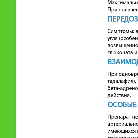
Максимальна
При появлен
ПЕРЕДО
Симптомы: в
угля (особе
возвышенное
глюконата и
ВЗАИМОД
При одновре
тадалафил),
бета-адрено
действия.
ОСОБЫЕ
Препарат не
артериально
имеющихся 