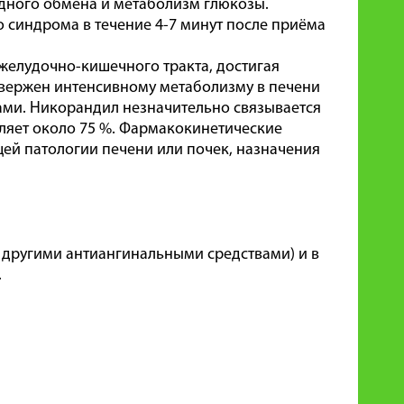
дного обмена и метаболизм глюкозы.
 синдрома в течение 4-7 минут после приёма
желудочно-кишечного тракта, достигая
двержен интенсивному метаболизму в печени
ами. Никорандил незначительно связывается
вляет около 75 %. Фармакокинетические
щей патологии печени или почек, назначения
 другими антиангинальными средствами) и в
.