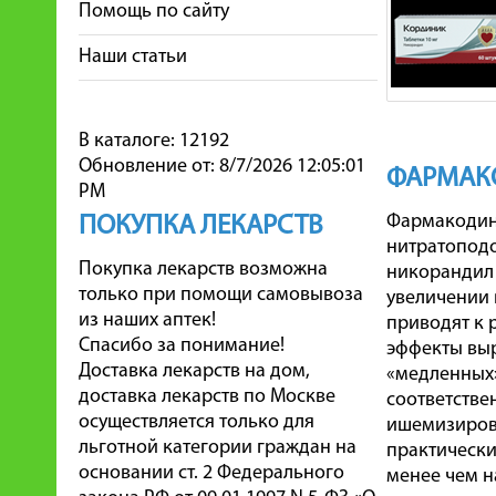
Помощь по сайту
Наши статьи
В каталоге: 12192
Обновление от: 8/7/2026 12:05:01
ФАРМАК
PM
Фармакодина
ПОКУПКА ЛЕКАРСТВ
нитратоподо
Покупка лекарств возможна
никорандил 
только при помощи самовывоза
увеличении 
из наших аптек!
приводят к 
Спасибо за понимание!
эффекты выр
Доставка лекарств на дом,
«медленных»
доставка лекарств по Москве
соответстве
осуществляется только для
ишемизирова
льготной категории граждан на
практически
основании ст. 2 Федерального
менее чем н