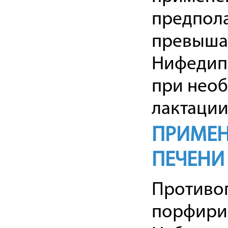
предпола
превышае
Нифедипи
при необ
лактации
ПРИМЕН
ПЕЧЕНИ
Противо
порфири