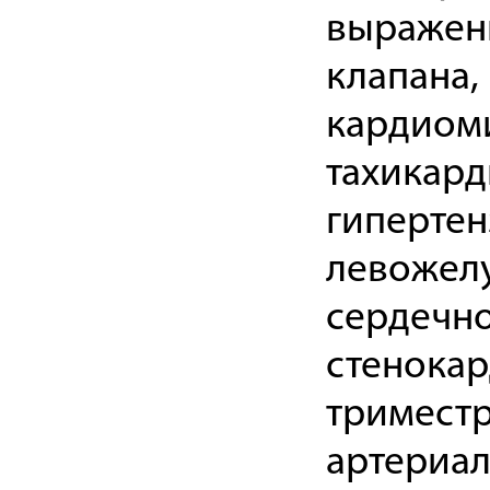
выраженн
клапана,
кардиом
тахикард
гипертен
левожелу
сердечно
стенокард
триместр
артериал