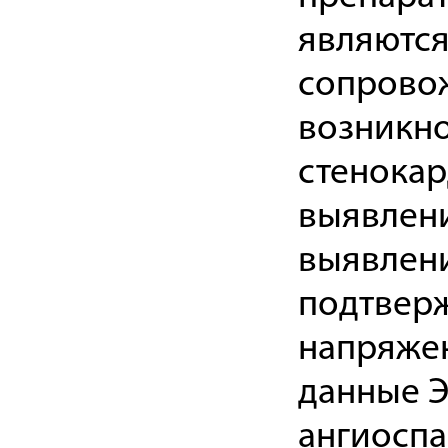
являются
сопрово
возникн
стенокар
выявлени
выявлени
подтверж
напряжен
данные Э
ангиоспа