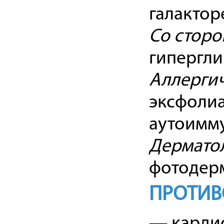
галактор
Со сторо
гипергли
Аллерги
эксфолиа
аутоимму
Дерматол
фотодерм
ПРОТИВ
— кардио