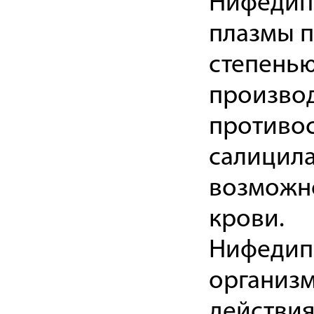
Нифедипи
плазмы п
степенью
производ
противос
салицила
возможно
крови.
Нифедипи
организм
действия