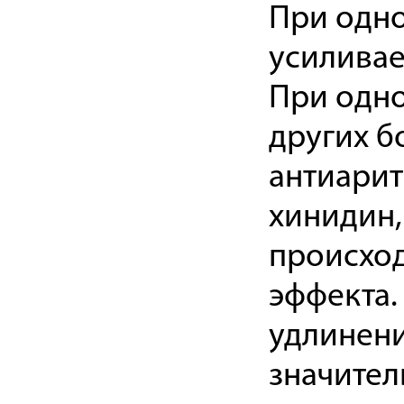
При одн
усиливае
При одн
других б
антиарит
хинидин,
происход
эффекта.
удлинени
значител