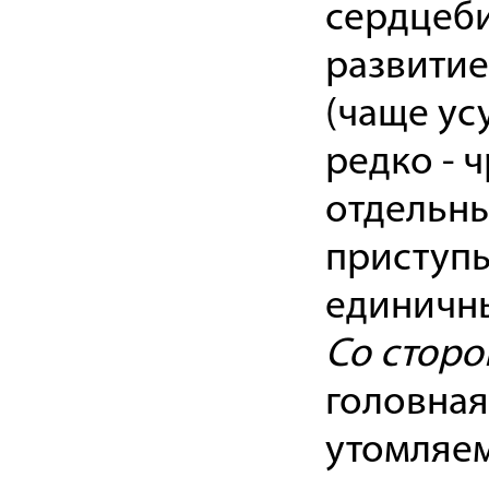
сердцеби
развитие
(чаще ус
редко - 
отдельны
приступы
единичны
Со сторо
головная
утомляем