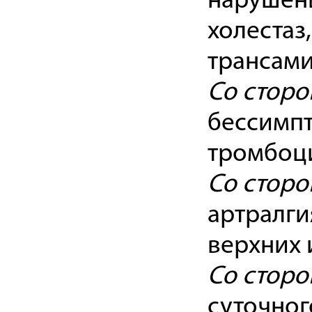
нарушен
холестаз
трансами
Со сторо
бессимпт
тромбоци
Со стор
артралги
верхних 
Со сторо
суточног