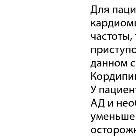
Для паци
кардиоми
частоты,
приступо
данном с
Кордипин
У пациен
АД и нео
уменьшен
осторожн