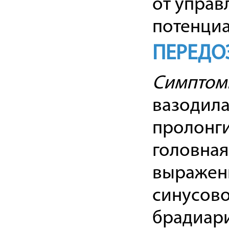
от управ
потенциа
ПЕРЕДО
Симптом
вазодила
пролонги
головная
выраженн
синусово
брадиари