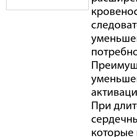
кровенос
следоват
уменьше
потребно
Преимущ
уменьшен
активаци
При длит
сердечны
которые 