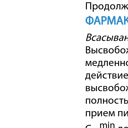
Продолжи
ФАРМАК
Всасыван
Высвобож
медленно
действие
высвобо
полност
прием пи
min