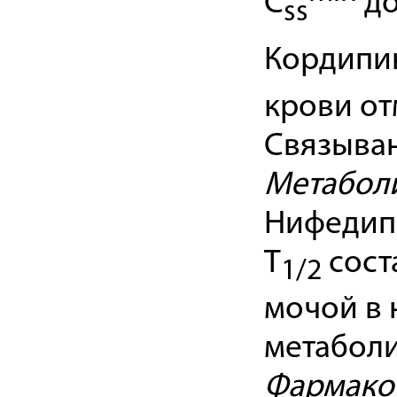
C
до
ss
Кордипин
крови от
Связыван
Метабол
Нифедипи
T
сост
1/2
мочой в 
метаболи
Фармакок