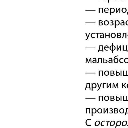
— период
— возрас
установл
— дефици
мальабс
— повыше
другим к
— повыше
произво
С
остор