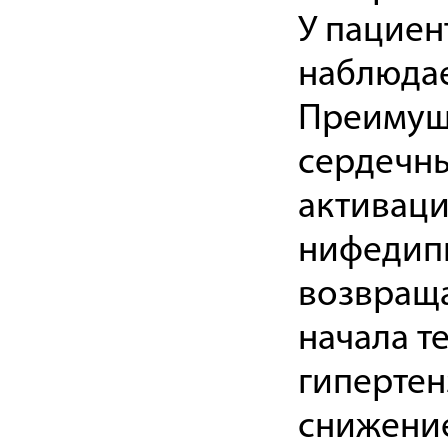
У пациен
наблюдае
Преимуще
сердечны
активаци
нифедип
возвраща
начала т
гипертен
снижени