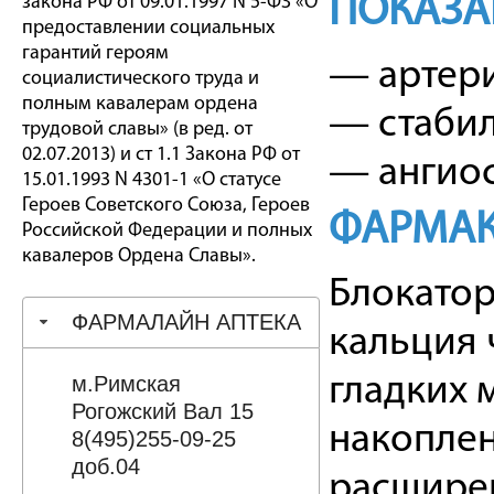
ПОКАЗА
закона РФ от 09.01.1997 N 5-ФЗ «О
предоставлении социальных
гарантий героям
— артери
социалистического труда и
полным кавалерам ордена
— стабил
трудовой славы» (в ред. от
02.07.2013) и ст 1.1 Закона РФ от
— ангиос
15.01.1993 N 4301-1 «О статусе
Героев Советского Союза, Героев
ФАРМАК
Российской Федерации и полных
кавалеров Ордена Славы».
Блокатор
ФАРМАЛАЙН АПТЕКА
кальция 
м.Римская
гладких 
Рогожский Вал 15
накоплен
8(495)255-09-25
доб.04
расшире