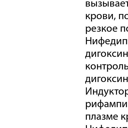
вызывает
крови, п
резкое 
Нифедип
дигоксин
контроль
дигоксин
Индуктор
рифампи
плазме к