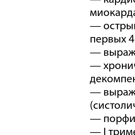
миокарда
— острый
первых 4
— выраже
— хронич
декомпен
— выраж
(систолич
— порфи
— I трим