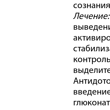
сознания
Лечение
выведени
активиро
стабилиз
контроль
выделите
Антидото
введение
глюконат