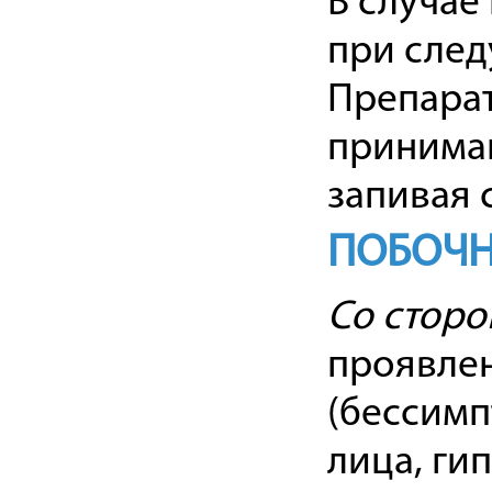
В случае
при след
Препарат
принимаю
запивая 
ПОБОЧН
Со сторо
проявле
(бессимп
лица, ги