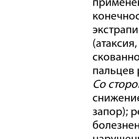
применен
конечнос
экстрап
(атаксия
скованно
пальцев 
Со стор
снижение
запор); 
болезнен