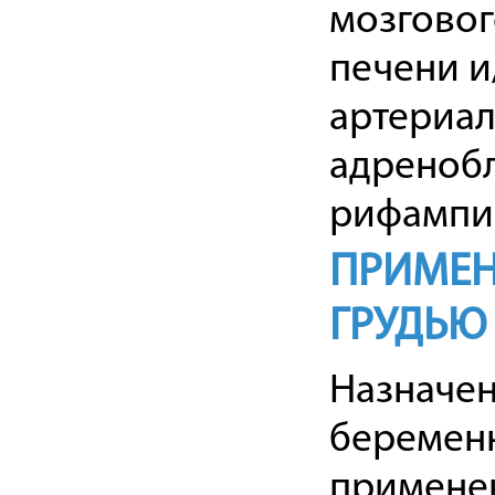
мозгово
печени и
артериал
адренобл
рифампиц
ПРИМЕН
ГРУДЬЮ
Назначен
беременн
применен