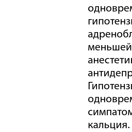
одновре
гипотенз
адренобл
меньшей 
анестети
антидепр
Гипотенз
одновре
симпатом
кальция.