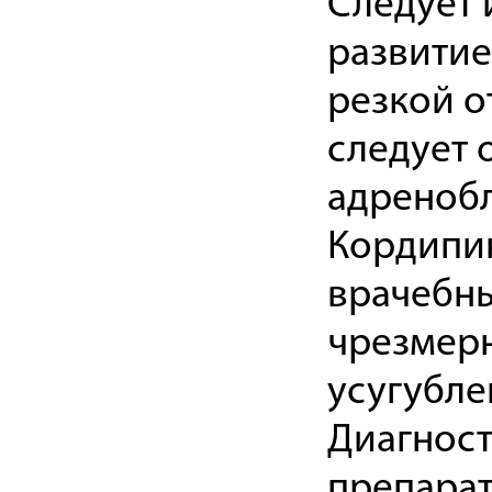
Следует 
развитие
резкой о
следует 
адреноб
Кордипин
врачебны
чрезмерн
усугубле
Диагност
препарат