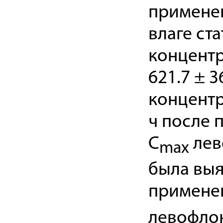
примене
влаге ст
концентр
621.7 ± 
концентр
ч после п
C
лев
max
была выя
применен
левофлок