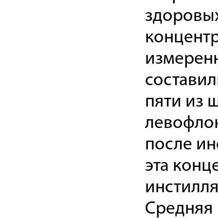
здоровых
концентр
измеренн
составили
пяти из 
левофлок
после ин
эта конц
инстилля
Средняя