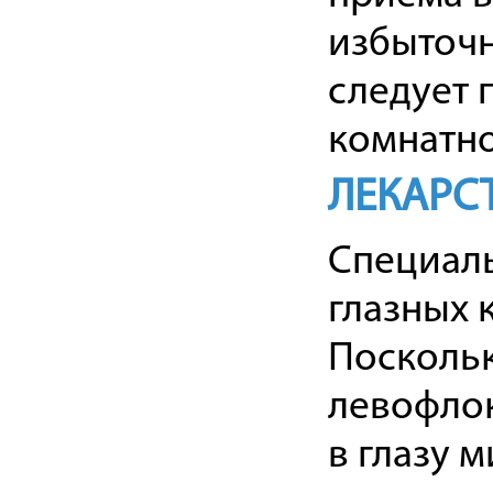
избыточн
следует 
комнатно
ЛЕКАРС
Специал
глазных 
Посколь
левофлок
в глазу 