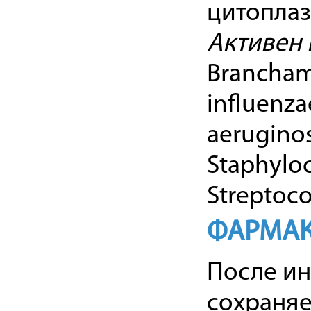
цитоплаз
Активен 
Branchame
influenz
aeruginos
Staphylo
Streptoc
ФАРМАК
После ин
сохраняе