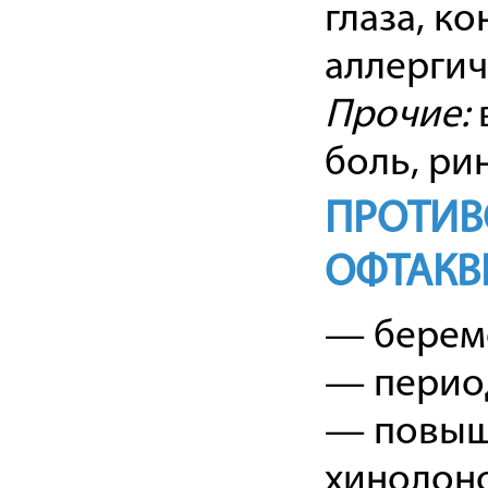
глаза, к
аллергич
Прочие:
боль, рин
ПРОТИВ
ОФТАКВ
— берем
— период
— повыше
хинолоно