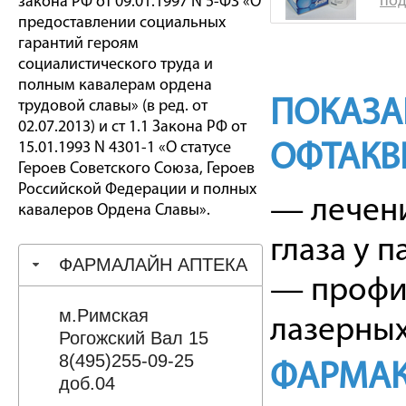
под
закона РФ от 09.01.1997 N 5-ФЗ «О
предоставлении социальных
гарантий героям
социалистического труда и
полным кавалерам ордена
ПОКАЗА
трудовой славы» (в ред. от
02.07.2013) и ст 1.1 Закона РФ от
15.01.1993 N 4301-1 «О статусе
ОФТАКВ
Героев Советского Союза, Героев
Российской Федерации и полных
— лечен
кавалеров Ордена Славы».
глаза у п
ФАРМАЛАЙН АПТЕКА
— профил
м.Римская
лазерных
Рогожский Вал 15
8(495)255-09-25
ФАРМАК
доб.04