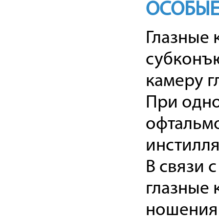
ОСОБЫЕ
Глазные 
субконъ
камеру г
При одн
офтальмо
инстилля
В связи 
глазные 
ношения 