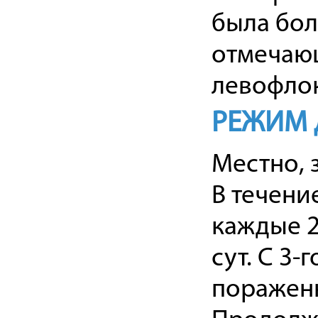
была бол
отмечающ
левофло
РЕЖИМ 
Местно, 
В течени
каждые 2
сут. С 3-
пораженн