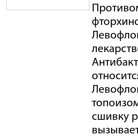
Противо
фторхин
Левофлок
лекарств
Антибакт
относитс
Левофлок
топоизом
сшивку р
вызывает