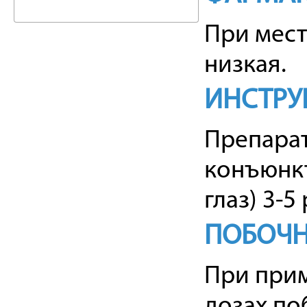
При мес
низкая.
ИНСТРУ
Препарат
конъюнкт
глаз) 3-5 
ПОБОЧН
При при
дозах по