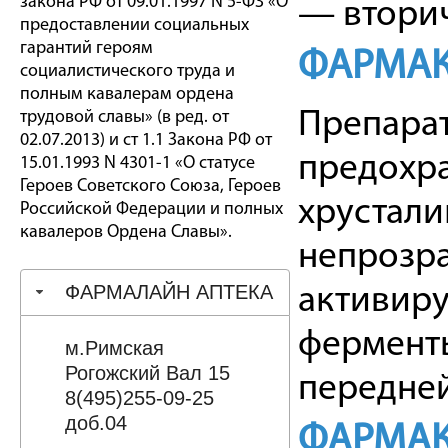
закона РФ от 09.01.1997 N 5-ФЗ «О
— вторич
предоставлении социальных
гарантий героям
ФАРМАК
социалистического труда и
полным кавалерам ордена
Препарат
трудовой славы» (в ред. от
02.07.2013) и ст 1.1 Закона РФ от
предохра
15.01.1993 N 4301-1 «О статусе
Героев Советского Союза, Героев
хрустали
Российской Федерации и полных
кавалеров Ордена Славы».
непрозра
ФАРМАЛАЙН АПТЕКА
активир
ферменты
м.Римская
Рогожский Вал 15
передней
8(495)255-09-25
доб.04
ФАРМАК