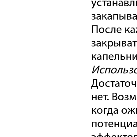
устанавл
закапыва
После ка
закрыват
капельни
Использо
Достато
нет. Во
когда ож
потенци