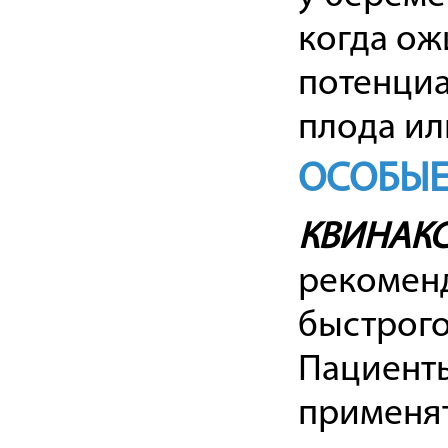
когда ож
потенциа
плода ил
ОСОБЫЕ
КВИНАК
рекоменд
быстрого
Пациенты
применя