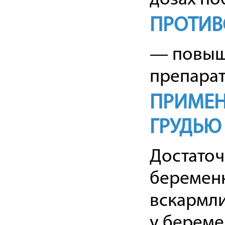
ПРОТИВ
— повыш
препарат
ПРИМЕН
ГРУДЬЮ
Достато
беременн
вскармли
у береме