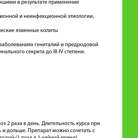
икшими в результате применения
ционной и неинфекционной этиологии,
ческие язвенные колиты
 заболеваниях гениталий и предродовой
льного секрета до III-IV степени.
оз 2 раза в день. Длительность курса при
ь и дольше. Препарат можно сочетать с
дой (1 доза в 1 чайной ложке).