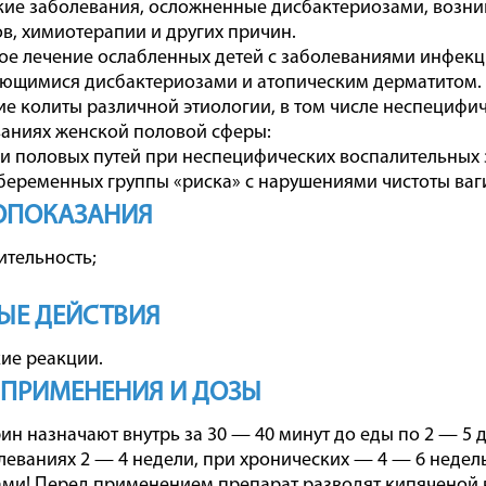
кие заболевания, осложненные дисбактериозами, возн
в, химиотерапии и других причин.
ое лечение ослабленных детей с заболеваниями инфек
ющимися дисбактериозами и атопическим дерматитом.
ие колиты различной этиологии, в том числе неспецифи
аниях женской половой сферы:
ии половых путей при неспецифических воспалительных
беременных группы «риска» с нарушениями чистоты вагина
ОПОКАЗАНИЯ
ительность;
ЫЕ ДЕЙСТВИЯ
ие реакции.
 ПРИМЕНЕНИЯ И ДОЗЫ
ин назначают внутрь за 30 — 40 минут до еды по 2 — 5 д
леваниях 2 — 4 недели, при хронических — 4 — 6 недел
ми! Перед применением препарат разводят кипяченой во