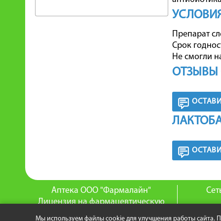
УСЛОВИЯ
Препарат сл
Срок годнос
Не смогли н
ОТЗЫВЫ 
ОСТАВИ
ЛАКТОБА
ОСТАВИ
Аптека ООО "Фармалайн"
Сет
Лицензия на фармацевтическую
деятельность:
О
Мы используем файлы cookie для улучшения работы сайта. 