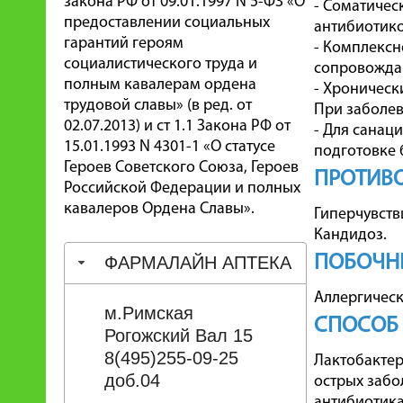
закона РФ от 09.01.1997 N 5-ФЗ «О
- Соматичес
предоставлении социальных
антибиотико
гарантий героям
- Комплексн
социалистического труда и
сопровожда
полным кавалерам ордена
- Хроническ
трудовой славы» (в ред. от
При заболев
02.07.2013) и ст 1.1 Закона РФ от
- Для санац
15.01.1993 N 4301-1 «О статусе
подготовке 
Героев Советского Союза, Героев
ПРОТИВ
Российской Федерации и полных
кавалеров Ордена Славы».
Гиперчувств
Кандидоз.
ПОБОЧН
ФАРМАЛАЙН АПТЕКА
Аллергическ
м.Римская
СПОСОБ
Рогожский Вал 15
8(495)255-09-25
Лактобактер
доб.04
острых забо
антибиотика