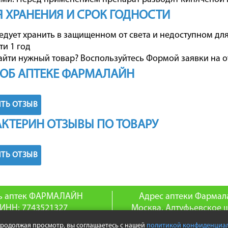
 ХРАНЕНИЯ И СРОК ГОДНОСТИ
едует хранить в защищенном от света и недоступном для
ти 1 год
айти нужный товар? Воспользуйтесь
Формой заявки на о
ОБ АПТЕКЕ ФАРМАЛАЙН
ТЬ ОТЗЫВ
КТЕРИН ОТЗЫВЫ ПО ТОВАРУ
ТЬ ОТЗЫВ
ь аптек ФАРМАЛАЙН
Адрес аптеки Фармал
ИНН: 7743521327
Москва, Алтуфьевское ш
ГРН: 1047796129831
телефон: 8(495) 255-0
Продолжая просмотр, вы соглашаетесь с нашей
политикой конфиденциа