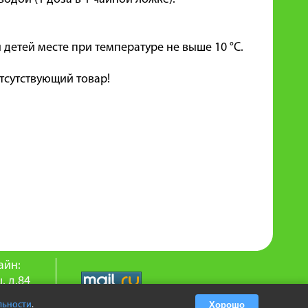
 детей месте при температуре не выше 10 °C.
тсутствующий товар!
айн:
. д.84
9-25
льности
.
Хорошо