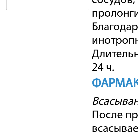
сосудов,
пролонг
Благодар
инотропн
Длительн
24 ч.
ФАРМАК
Всасыва
После пр
всасывае