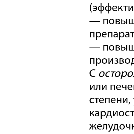
(эффекти
— повыш
препарат
— повыше
произво
С
остор
или пече
степени,
кардиост
желудочк