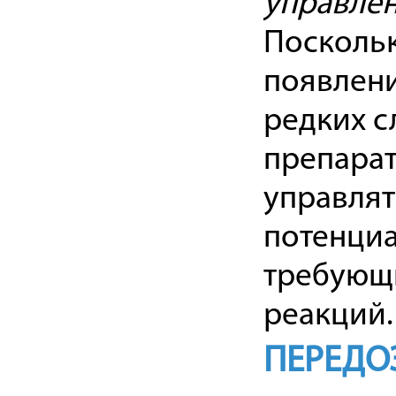
управле
Посколь
появлени
редких с
препарат
управлят
потенциа
требующ
реакций.
ПЕРЕДО