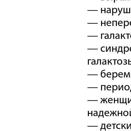
— наруше
— непере
— галакт
— синдр
галактоз
— берем
— период
— женщин
надежно
— детски