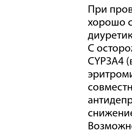
При про
хорошо с
диуретик
С осторо
CYPЗА4 (
эритроми
совместн
антидеп
снижение
Возможно