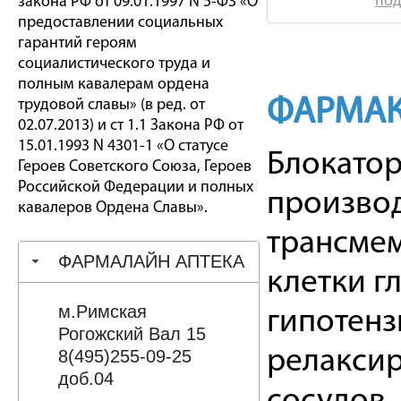
под
закона РФ от 09.01.1997 N 5-ФЗ «О
предоставлении социальных
гарантий героям
социалистического труда и
полным кавалерам ордена
ФАРМАК
трудовой славы» (в ред. от
02.07.2013) и ст 1.1 Закона РФ от
15.01.1993 N 4301-1 «О статусе
Блокатор
Героев Советского Союза, Героев
Российской Федерации и полных
производ
кавалеров Ордена Славы».
трансмем
ФАРМАЛАЙН АПТЕКА
клетки г
м.Римская
гипотенз
Рогожский Вал 15
релакси
8(495)255-09-25
доб.04