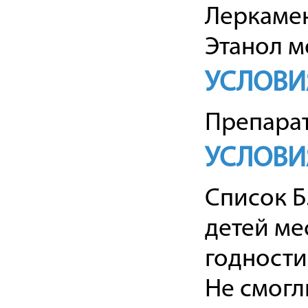
Леркамен
Этанол м
УСЛОВИ
Препарат
УСЛОВИ
Список Б
детей ме
годности 
Не смогл