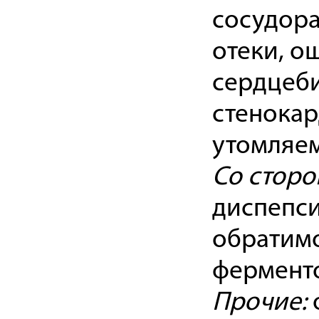
сосудор
отеки, о
сердцеби
стенокар
утомляем
Со стор
диспепси
обратим
ферменто
Прочие: