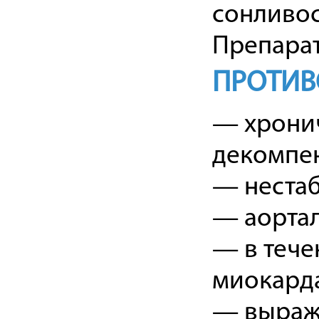
сонливос
Препарат
ПРОТИВ
— хронич
декомпе
— нестаб
— аортал
— в тече
миокард
— выраж