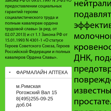
закона РФ от 09.01.1997 N 5-ФЗ «О
нейтрали
предоставлении социальных
гарантий героям
подавлят
социалистического труда и
полным кавалерам ордена
эффектив
трудовой славы» (в ред. от
молочной
02.07.2013) и ст 1.1 Закона РФ от
15.01.1993 N 4301-1 «О статусе
кровенос
Героев Советского Союза, Героев
Российской Федерации и полных
ДНК, под
кавалеров Ордена Славы».
предотв
ФАРМАЛАЙН АПТЕКА
поврежде
м.Римская
известны
Рогожский Вал 15
8(495)255-09-25
простате
доб.04