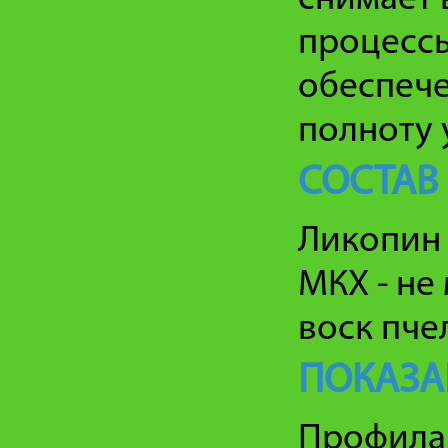
процессы
обеспече
полноту 
СОСТАВ
Ликопин 
МКХ - не
воск пче
ПОКАЗА
Профилак