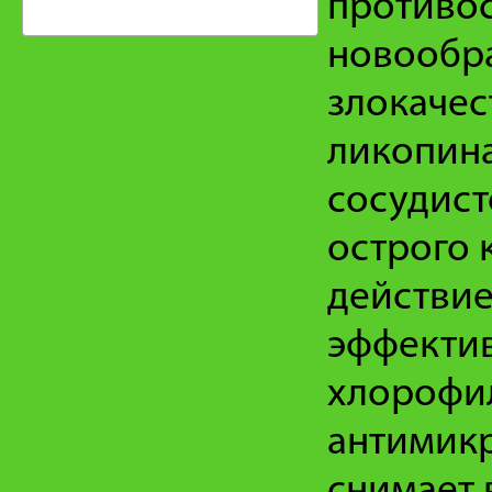
противо
новообра
злокачес
ликопина
сосудист
острого 
действие
эффекти
хлорофи
антимик
снимает 