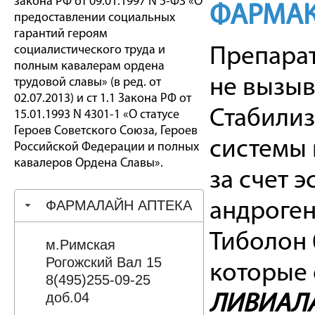
закона РФ от 09.01.1997 N 5-ФЗ «О
ФАРМАК
предоставлении социальных
гарантий героям
социалистического труда и
Препарат
полным кавалерам ордена
не вызы
трудовой славы» (в ред. от
02.07.2013) и ст 1.1 Закона РФ от
Стабилиз
15.01.1993 N 4301-1 «О статусе
Героев Советского Союза, Героев
системы 
Российской Федерации и полных
кавалеров Ордена Славы».
за счет 
ФАРМАЛАЙН АПТЕКА
андроген
Тиболон 
м.Римская
Рогожский Вал 15
которые 
8(495)255-09-25
доб.04
ЛИВИАЛ