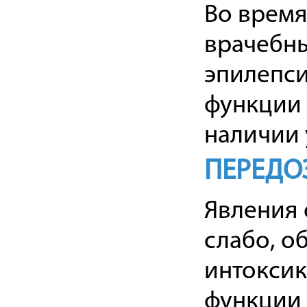
Во врем
врачебны
эпилепси
функции 
наличии 
ПЕРЕДО
Явления 
слабо, о
интоксик
функции 