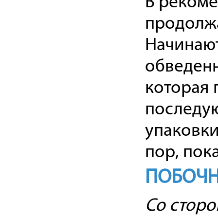
В рекоме
продолжа
Начинают
обведенн
которая 
последую
упаковки
пор, пок
ПОБОЧН
Со сторо