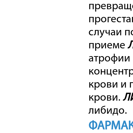
превраще
прогеста
случаи п
приеме
атрофии
концентр
крови и
крови.
Л
либидо.
ФАРМАК