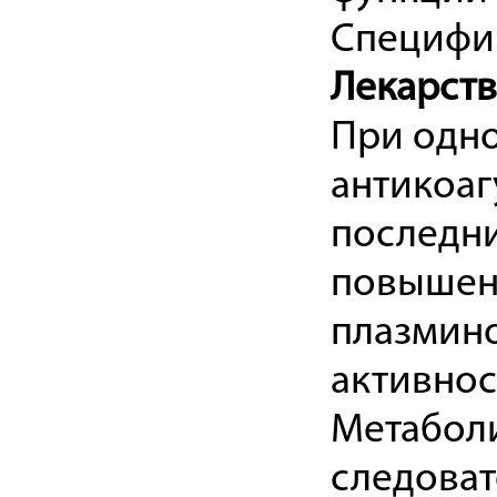
Специфич
Лекарст
При одн
антикоаг
последни
повышени
плазмин
активнос
Метабол
следоват