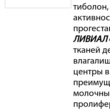
тиболон,
активнос
прогеста
ЛИВИАЛ
тканей д
влагалищ
центры в
преимуще
молочны
пролифер