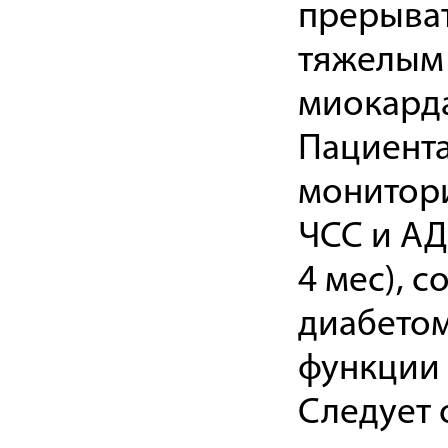
прерыват
тяжелым 
миокарда
Пациент
монитори
ЧСС и АД
4 мес), 
диабетом
функции 
Следует 