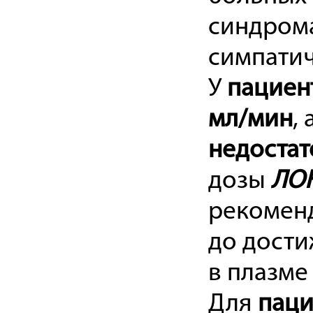
синдрома
симпатич
У
пациен
мл/мин
,
недоста
дозы
ЛО
рекомен
до дости
в плазме 
Для
паци