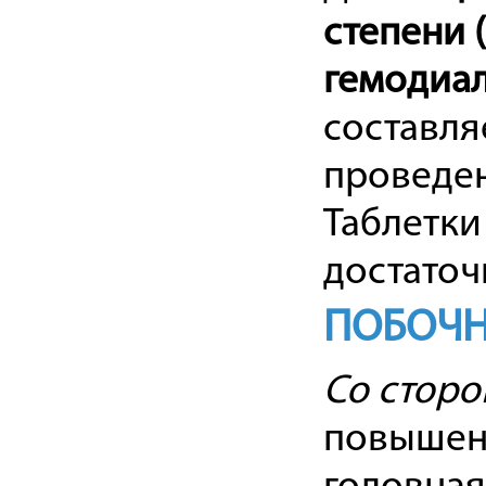
степени 
гемодиа
составля
проведен
Таблетки
достаточ
ПОБОЧН
Со сторо
повышенн