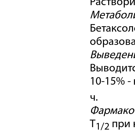
Раствори
Метабол
Бетаксол
образова
Выведен
Выводитс
10-15% -
ч.
Фармакок
T
при 
1/2