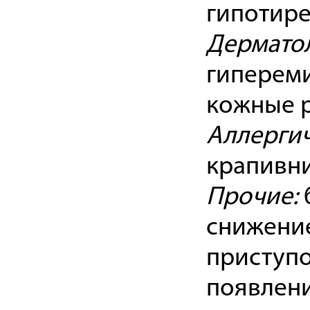
гипотире
Дерматол
гипереми
кожные р
Аллергич
крапивни
Прочие:
снижение
приступо
появлени