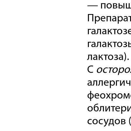
— повыше
Препара
галактоз
галактозы
лактоза).
С
осторо
аллергич
феохромо
облитер
сосудов 