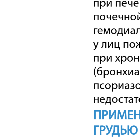
при пече
почечной
гемодиали
у лиц по
при хрон
(бронхиа
псориазо
недостат
ПРИМЕН
ГРУДЬЮ