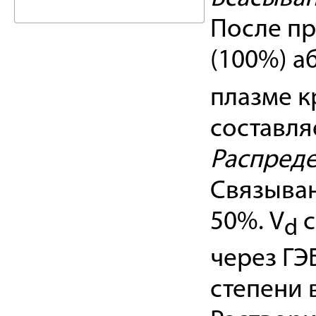
После пр
(100%) а
плазме к
составля
Распред
Связыван
50%. V
с
d
через ГЭ
степени 