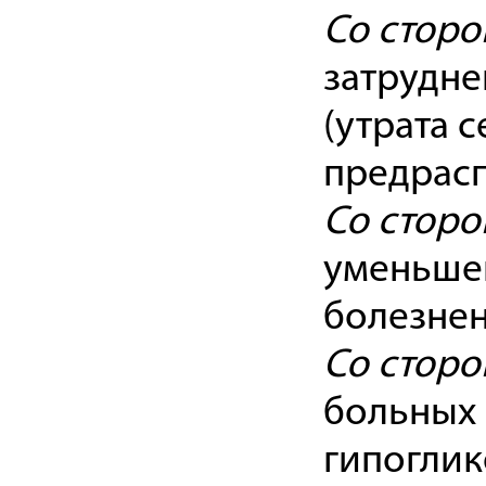
Со сторо
затрудне
(утрата 
предрасп
Со сторо
уменьшен
болезнен
Со сторо
больных
гипоглик