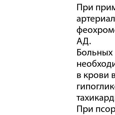
При прим
артериал
феохромо
АД.
Больных 
необходи
в крови 
гипоглик
тахикард
При псор