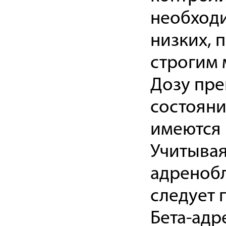
необходи
низких, 
строгим
Дозу пре
состояни
имеются 
Учитывая
адренобл
следует 
Бета-адр