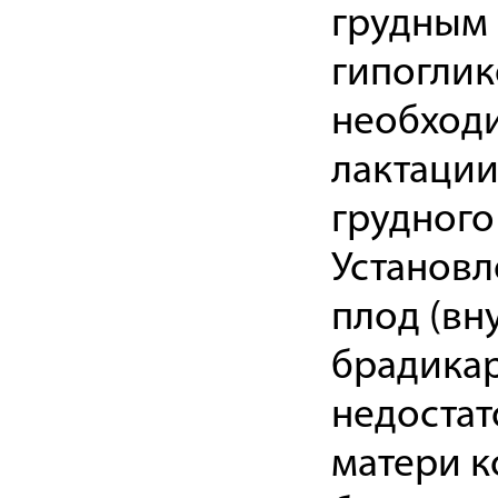
грудным 
гипоглик
необход
лактации
грудного
Установл
плод (вн
брадикар
недостат
матери к