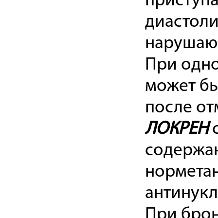
приступа
диастоли
нарушаю
При одн
может бы
после о
ЛОКРЕН
с
содержан
норметан
антинукл
При брон