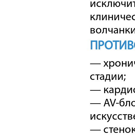
исключит
клиничес
волчанки
ПРОТИВ
— хронич
стадии;
— карди
— AV-блок
искусств
— стено