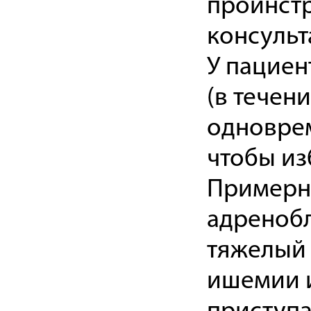
проинстр
консульт
У пациен
(в течен
одноврем
чтобы из
Примерно
адреноб
тяжелый 
ишемии и