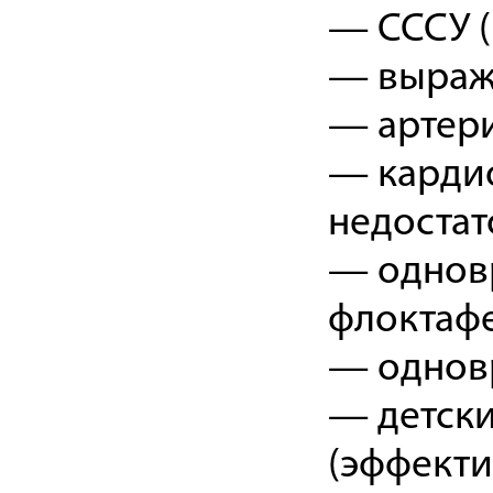
— СССУ (
— выраж
— артери
— кардио
недостат
— однов
флоктаф
— однов
— детски
(эффекти