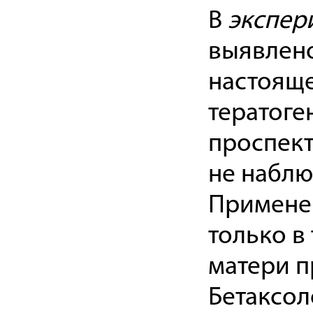
В
экспер
выявлено
настояще
тератоге
проспек
не наблю
Примене
только в
матери п
Бетаксол