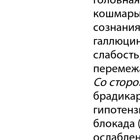
головная
кошмары,
сознания
галлюцин
слабость
перемежа
Со сторо
брадикар
гипотенз
блокада 
ослаблен