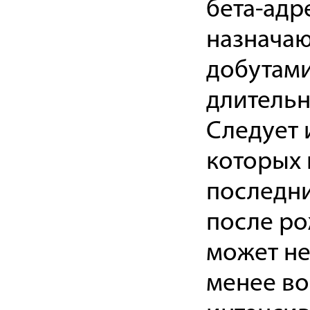
бета-адр
назначаю
добутами
длительн
Следует 
которых 
последни
после ро
может не
менее во