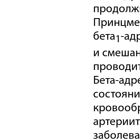
продолжи
Принцме
бета
-ад
1
и смешан
проводит
Бета-адр
состоян
кровообр
артерии
заболева