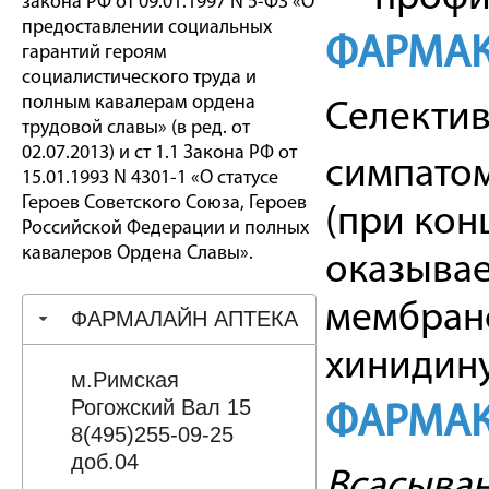
закона РФ от 09.01.1997 N 5-ФЗ «О
предоставлении социальных
ФАРМАК
гарантий героям
социалистического труда и
полным кавалерам ордена
Селектив
трудовой славы» (в ред. от
02.07.2013) и ст 1.1 Закона РФ от
симпатом
15.01.1993 N 4301-1 «О статусе
Героев Советского Союза, Героев
(при кон
Российской Федерации и полных
кавалеров Ордена Славы».
оказыва
мембран
ФАРМАЛАЙН АПТЕКА
хинидину
м.Римская
Рогожский Вал 15
ФАРМАК
8(495)255-09-25
доб.04
Всасыва