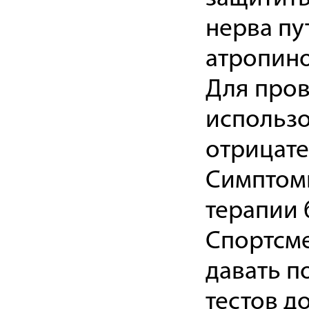
нерва пу
атропино
Для про
использ
отрицат
Симптомы
терапии 
Спортсме
давать 
тестов д