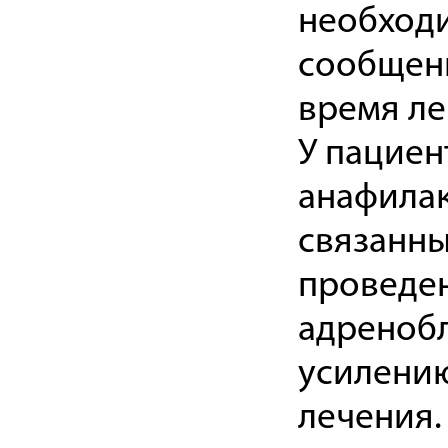
необходи
сообщени
время ле
У пациен
анафилак
связанны
проведен
адреноб
усилени
лечения.