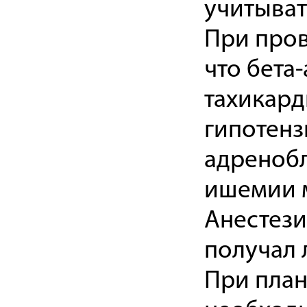
учитыват
При пров
что бета
тахикард
гипотенз
адренобл
ишемии м
Анестези
получал 
При план