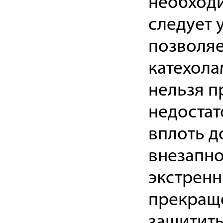
необход
следует 
позволяе
катехола
нельзя п
недостат
вплоть д
внезапно
экстренн
прекраще
защитить