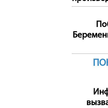
По
Беременн
ПО
Инф
вызв