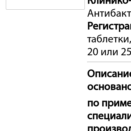
Клинико-
Антибак
Регистр
таблетки,
20 или 25
Описани
основан
по прим
специали
производ