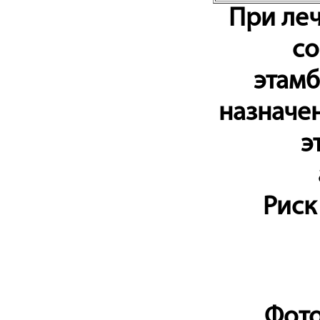
При ле
со
этамб
назначе
э
Риск
Фото