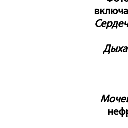
включа
Сердеч
Дыха
Мочев
нефр