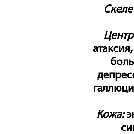
Скеле
Центр
атаксия
боль
депресс
галлюци
Кожа:
э
си