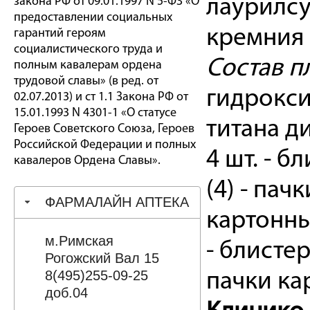
закона РФ от 09.01.1997 N 5-ФЗ «О
лаурилсу
предоставлении социальных
кремния
гарантий героям
социалистического труда и
Состав п
полным кавалерам ордена
трудовой славы» (в ред. от
гидрокс
02.07.2013) и ст 1.1 Закона РФ от
15.01.1993 N 4301-1 «О статусе
титана д
Героев Советского Союза, Героев
Российской Федерации и полных
4 шт. - б
кавалеров Ордена Славы».
(4) - пач
ФАРМАЛАЙН АПТЕКА
картонные
м.Римская
- блистер
Рогожский Вал 15
8(495)255-09-25
пачки ка
доб.04