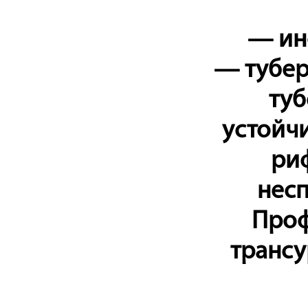
— ин
— тубер
туб
устойч
ри
несп
Проф
трансу