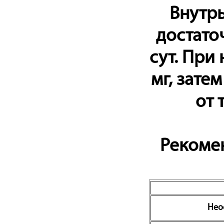
Внутрь
достато
сут. При
мг, зате
от 
Рекоме
Нео