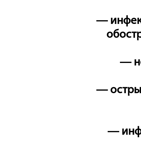
— инфекц
обостр
— н
— остры
— инфе