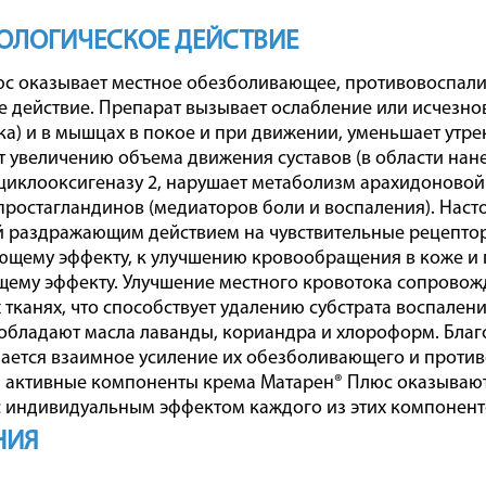
ОЛОГИЧЕСКОЕ ДЕЙСТВИЕ
с оказывает местное обезболивающее, противовоспали
 действие. Препарат вызывает ослабление или исчезновен
а) и в мышцах в покое и при движении, уменьшает утре
т увеличению объема движения суставов (в области нан
циклооксигеназу 2, нарушает метаболизм арахидоновой 
простагландинов (медиаторов боли и воспаления). Наст
раздражающим действием на чувствительные рецепторы
щему эффекту, к улучшению кровообращения в коже и п
ему эффекту. Улучшение местного кровотока сопровож
тканях, что способствует удалению субстрата воспален
обладают масла лаванды, кориандра и хлороформ. Бла
ается взаимное усиление их обезболивающего и проти
 активные компоненты крема Матарен® Плюс оказывают 
 индивидуальным эффектом каждого из этих компонент
НИЯ