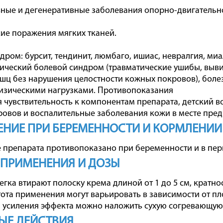
ные и дегенеративные заболевания опорно-двигательно
ие поражения мягких тканей.
дром: бурсит, тендинит, люмбаго, ишиас, невралгия, миал
ический болевой синдром (травматические ушибы, выви
ц без нарушения целостности кожных покровов), боле
изическими нагрузками. Противопоказания
чувствительность к компонентам препарата, детский воз
овов и воспалительные заболевания кожи в месте пред
НИЕ ПРИ БЕРЕМЕННОСТИ И КОРМЛЕНИИ
препарата противопоказано при беременности и в пер
 ПРИМЕНЕНИЯ И ДОЗЫ
гка втирают полоску крема длиной от 1 до 5 см, кратнос
тота применения могут варьировать в зависимости от 
я усиления эффекта можно наложить сухую согревающую
ЫЕ ДЕЙСТВИЯ