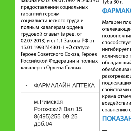
закона РФ от 09.01.1997 N 5-ФЗ «О
Туба 30 г.
предоставлении социальных
ФАРМАК
гарантий героям
социалистического труда и
Матарен плю
полным кавалерам ордена
отвлекающее
трудовой славы» (в ред. от
позвоночник
02.07.2013) и ст 1.1 Закона РФ от
способствуе
15.01.1993 N 4301-1 «О статусе
ингибирует 
Героев Советского Союза, Героев
количество 
Российской Федерации и полных
обладающий 
кавалеров Ордена Славы».
обезболиваю
разогревающ
подлежащих 
ФАРМАЛАЙН АПТЕКА
свойствами 
крема отмеч
м.Римская
воздействии
Рогожский Вал 15
сравнению с
8(495)255-09-25
ПОКАЗА
доб.04
—