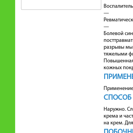
Воспалитель
—
Ревматическ
—
Болевой син
посттравмат
разрывы мыш
тяжелыми ф
Повышенная 
кожных покр
ПРИМЕНЕ
Применение 
СПОСОБ
Наружно. Сле
крема и час
на крем. Дл
ПОБОЧН