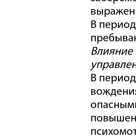
выраженн
В период
пребыван
Влияние 
управле
В период
вождения
опасным
повышен
психомо