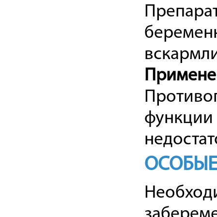
Препарат
беременн
вскармли
Примене
Противо
функции 
недостат
ОСОБЫЕ
Необход
забереме