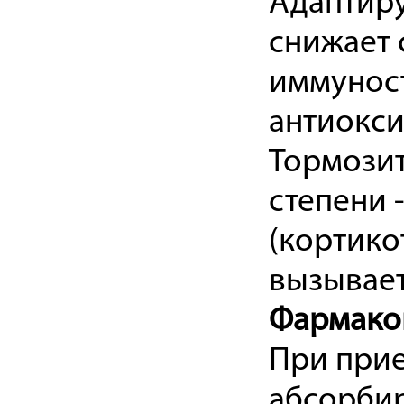
Адаптиру
снижает 
иммунос
антиокси
Тормозит
степени 
(кортико
вызывает
Фармако
При прие
абсорбир