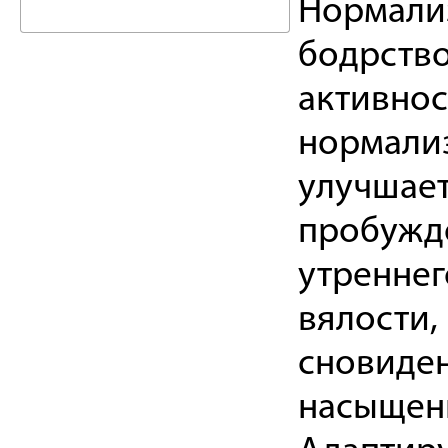
Нормализ
бодрство
активнос
нормализ
улучшает
пробужде
утреннег
вялости,
сновиден
насыщен