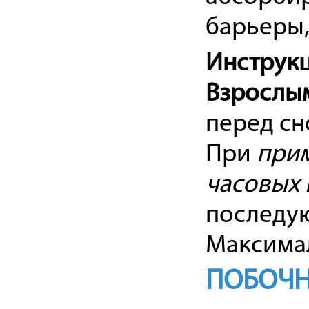
барьеры,
Инструкц
Взрослы
перед сн
При
при
часовых 
последующ
Максимал
ПОБОЧН