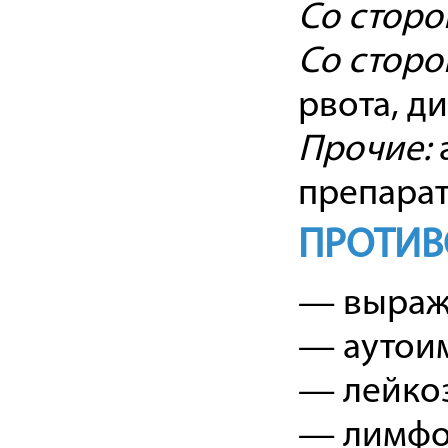
Со сторо
Со сторо
рвота, д
Прочие:
препарат
ПРОТИВ
— выраж
— аутои
— лейкоз
— лимфо