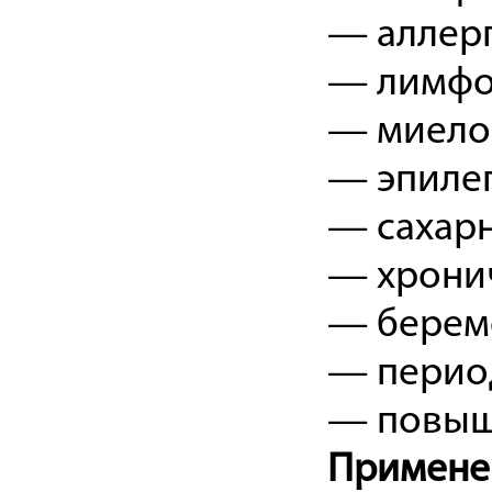
— аллерг
— лимфо
— миело
— эпиле
— сахарн
— хронич
— берем
— период
— повыше
Примене