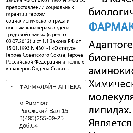
закона РФ от 09.01.1997 N 5-ФЗ «О
предоставлении социальных
биологич
гарантий героям
социалистического труда и
ФАРМАК
полным кавалерам ордена
трудовой славы» (в ред. от
02.07.2013) и ст 1.1 Закона РФ от
Адаптоге
15.01.1993 N 4301-1 «О статусе
Героев Советского Союза, Героев
биогенно
Российской Федерации и полных
аминокис
кавалеров Ордена Славы».
Химическ
ФАРМАЛАЙН АПТЕКА
молекуля
м.Римская
липидах.
Рогожский Вал 15
8(495)255-09-25
Является
доб.04