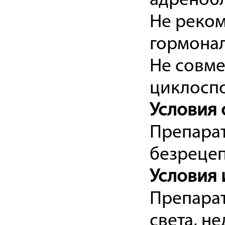
адреноб
Не реком
гормона
Не совме
циклосп
Условия 
Препарат
безрецеп
Условия 
Препарат
света, н