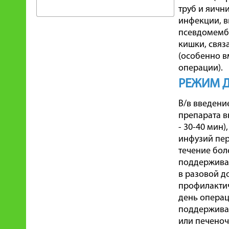
труб и яичн
инфекции, вы
псевдомембр
кишки, связ
(особенно в
операции).
РЕЖИМ 
В/в введени
препарата вн
- 30-40 мин)
инфузий пер
течение бол
поддерживаю
в разовой д
профилактич
день операци
поддерживаю
или печеночн