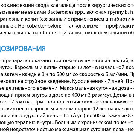
иков,инфекции свода влагалища после хирургических оп
зываемые видами Bacteroides spp., включая группу В. fragi
анозный колит (связанный с применением антибиотиков
анные с Helicobacter pylori; — алкоголизм; — профила
мешательства на ободочной кишке, околоректальной об
ДОЗИРОВАНИЯ
е препарата показано при тяжелом течении инфекций, а
утрь. Взрослым и детям старше 12 лет - в начальной доз
, а затем - каждые 8 ч по 500 мг со скоростью 5 мл/мин
еходят на струйное введение. Курс лечения - 7 дней. П
ее длительного времени. Максимальная суточная доза - 
щий прием внутрь в дозе по 400 мг 3 раза/сут. Детям в 
озе – 7.5 мг/кг. При гнойно-септических заболеваниях о
еских целях взрослым и детям старше 12 лет назначают в
и и на следующий день – 1.5 г/сут. (по 500 мг каждые 8 ч
щую терапию внутрь. Больным с хронической почечной
ой недостаточностью максимальная суточная доза - не бо