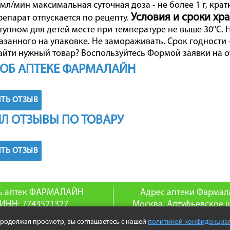
мл/мин максимальная суточная доза - не более 1 г, кратн
Условия и сроки хр
епарат отпускается по рецепту.
ступном для детей месте при температуре не выше 30°С.
азанного на упаковке. Не замораживать. Срок годности -
айти нужный товар? Воспользуйтесь
Формой заявки на о
ОБ АПТЕКЕ ФАРМАЛАЙН
ТЬ ОТЗЫВ
Л ОТЗЫВЫ ПО ТОВАРУ
ТЬ ОТЗЫВ
ь аптек ФАРМАЛАЙН
Адрес аптеки Фармал
ИНН: 7743521327
Москва, Алтуфьевское ш
ГРН: 1047796129831
телефон: 8(495) 255-0
Продолжая просмотр, вы соглашаетесь с нашей
политикой конфиденциа
4-2026 www.aptprice.ru