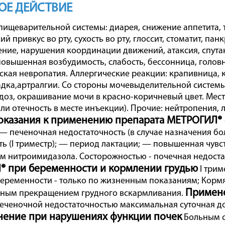
ОЕ ДЕЙСТВИЕ
пищеварительной системы: диарея, снижение аппетита, т
й привкус во рту, сухость во рту, глоссит, стоматит, па
ние, нарушения координации движений, атаксия, спута
повышенная возбудимость, слабость, бессонница, головн
кая невропатия. Аллергические реакции: крапивница, 
адка,артралгии. Со стороны мочевыделительной системы
доз, окрашивание мочи в красно-коричневый цвет. Мест
ли отечность в месте инъекции). Прочие: нейтропения, 
оказания к применению препарата МЕТРОГИЛ®
 — печеночная недостаточность (в случае назначения б
ь (I триместр); — период лактации; — повышенная чувс
 нитроимидазола. Состорожностью - почечная недоста
 при беременности и кормлении грудью
I трим
еременности - только по жизненным показаниям; Корм
Примене
ным прекращением грудного вскармливания.
еченочной недостаточностью максимальная суточная доза 
ение при нарушениях функции почек
Больным с