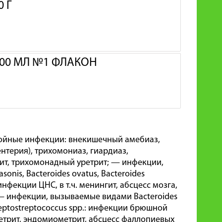
 Г
100 МЛ №1 ФЛАКОН
йные инфекции: внекишечный амебиаз,
терия), трихомониаз, гиардиаз,
ит, трихомонадный уретрит; — инфекции,
tasonis, Bacteroides ovatus, Bacteroides
 инфекции ЦНС, в т.ч. менингит, абсцесс мозга,
 — инфекции, вызываемые видами Bacteroides
 и Peptostreptococcus spp.: инфекции брюшной
метрит, эндомиометрит, абсцесс фаллопиевых