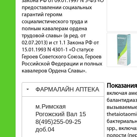
закона РФ от 09.01.1997 N 5-ФЗ «О
предоставлении социальных
гарантий героям
социалистического труда и
полным кавалерам ордена
трудовой славы» (в ред. от
02.07.2013) и ст 1.1 Закона РФ от
15.01.1993 N 4301-1 «О статусе
Героев Советского Союза, Героев
Российской Федерации и полных
кавалеров Ордена Славы».
Показания
ФАРМАЛАЙН АПТЕКА
включая аме
балантидиаз
м.Римская
вызываемые Ba
Рогожский Вал 15
thetaiotaomi
8(495)255-09-25
бактериальн
spp., включа
доб.04
полости (пе