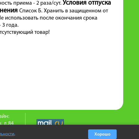
Условия отпуска
ость приема - 2 раза/сут.
анения
Список Б. Хранить в защищенном от
 Не использовать после окончания срока
 3 года.
тсутствующий товар!
айн:
. д.84
9-25
льности
.
Хорошо