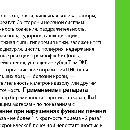
ошнота, рвота, кишечная колика, запоры,
нкреатит. Со стороны нервной системы:
нность сознания, раздражительность,
ая боль, судороги, галлюцинации,
кожная сыпь, гиперемия кожи, заложенность
: дизурия, цистит, полиурия, недержание
ные реакции: тромбофлебит (боль,
лейкопения, уплощение зубца Т на ЭКГ.
— органические поражения ЦНС (в т.ч.
ольших доз); — болезни крови; —
твительность к метронидазолу или другим
Применение препарата
точность.
естр беременности - противопоказан; II и III
ящим матерям - по показаниям с
ние при нарушениях функции печени
- не более 1 г, кратность приема - 2 раза/
 хронической почечной недостаточностью и