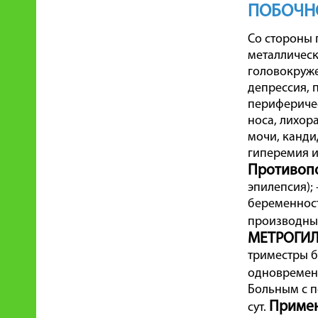
ПОБОЧН
Со стороны 
металлически
головокруже
депрессия, 
периферичес
носа, лихор
мочи, канди
гиперемия и
Противоп
эпилепсия);
беременност
производным
МЕТРОГИЛ®
триместры б
одновремен
Больным с п
Примен
сут.