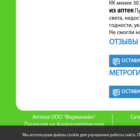
КК менее 30 
из аптек
Пр
света, недо
годности, ук
Не смогли н
ОТЗЫВЫ 
ОСТАВИ
МЕТРОГИ
ОСТАВИ
Аптека ООО "Фармалайн"
Сет
Лицензия на фармацевтическую
деятельность:
О
Мы используем файлы cookie для улучшения работы сайта. 
№ ФС-99-02-005621 от 14.10.2016
© 201