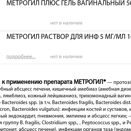
МЕТРОГИЛ ПЛЮС ГЕЛЬ ВАГИНАЛЬНЫЙ 50
нет в наличии
МЕТРОГИЛ РАСТВОР ДЛЯ ИНФ 5 МГ/МЛ 
подробнее...
нет в наличии
 к применению препарата МЕТРОГИЛ®
— протозо
бный абсцесс печени, кишечный амебиаз (амебная дизен
, лямблиоз, кожный лейшманиоз, трихомонадный вагин
cteroides spp. (в т.ч. Bacteroides fragilis, Bacteroides dis
cron, Bacteroides vulgatus): инфекции костей и суставов,
ый эндокардит, пневмония, эмпиема и абсцесс легких;
я группу В. fragilis, Clostridium spp., , Peptococcus spp.,
ритонит, абсцесс печени), инфекции органов таза (эндо