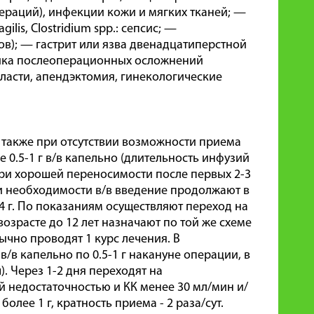
ераций), инфекции кожи и мягких тканей; —
lis, Clostridium spp.: сепсис; —
); — гастрит или язва двенадцатиперстной
ктика послеоперационных осложнений
ласти, апендэктомия, гинекологические
 также при отсутствии возможности приема
е 0.5-1 г в/в капельно (длительность инфузий
. При хорошей переносимости после первых 2-3
ри необходимости в/в введение продолжают в
4 г. По показаниям осуществляют переход на
возрасте до 12 лет назначают по той же схеме
бычно проводят 1 курс лечения. В
/в капельно по 0.5-1 г накануне операции, в
). Через 1-2 дня переходят на
 недостаточностью и КК менее 30 мл/мин и/
лее 1 г, кратность приема - 2 раза/сут.