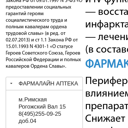
закона РФ от 09.01.1997 N 5-ФЗ «О
предоставлении социальных
— восста
гарантий героям
социалистического труда и
инфаркта
полным кавалерам ордена
трудовой славы» (в ред. от
— лечени
02.07.2013) и ст 1.1 Закона РФ от
15.01.1993 N 4301-1 «О статусе
(в соста
Героев Советского Союза, Героев
Российской Федерации и полных
ФАРМАК
кавалеров Ордена Славы».
Перифер
ФАРМАЛАЙН АПТЕКА
влиянием
м.Римская
препарат
Рогожский Вал 15
8(495)255-09-25
Снижает 
доб.04