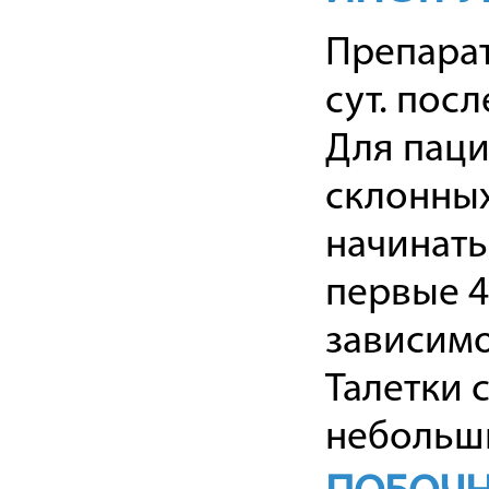
Препарат 
сут. посл
Для паци
склонных
начинать
первые 4
зависимо
Талетки 
небольш