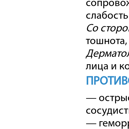
сопрово
слабость
Со сторо
тошнота,
Дерматол
лица и к
ПРОТИВ
— остры
сосудист
— геморр