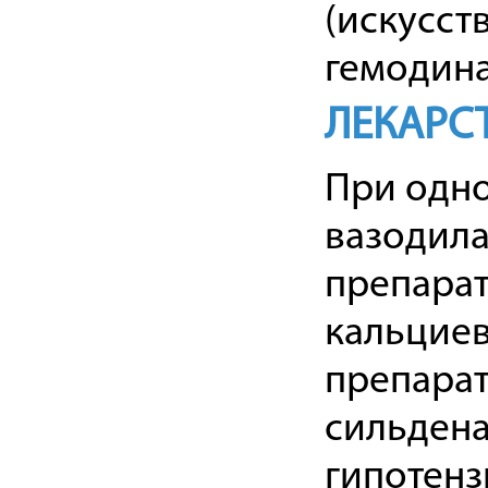
(искусст
гемодина
ЛЕКАРС
При одн
вазодила
препарат
кальциев
препарат
сильден
гипотенз