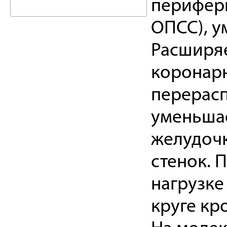
перифери
ОПСС), у
Расширяе
коронарн
перерас
уменьшае
желудочк
стенок. 
нагрузке
круге кр