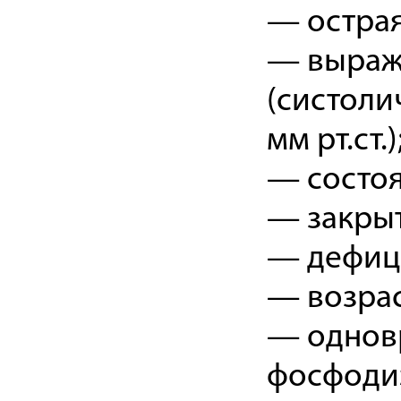
— острая
— выраж
(систоли
мм рт.ст.)
— состоя
— закрыт
— дефици
— возрас
— однов
фосфодиэ