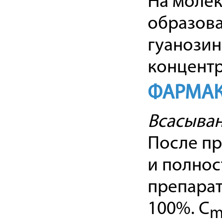
На молек
образова
гуанози
концентр
ФАРМАК
Всасыван
После пр
и полнос
препарат
100%. C
m