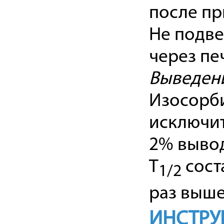
после пр
Не подве
через пе
Выведен
Изосорб
исключит
2% вывод
T
сост
1/2
раз выше
ИНСТРУ