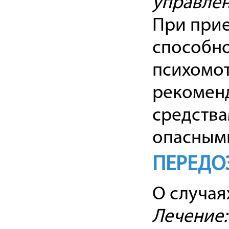
управле
При при
способно
психомот
рекомен
средства
опасными
ПЕРЕДО
О случая
Лечение: