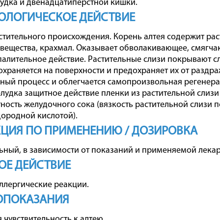
удка и двенадцатиперстной кишки.
ОЛОГИЧЕСКОЕ ДЕЙСТВИЕ
стительного происхождения. Корень алтея содержит раст
вещества, крахмал. Оказывает обволакивающее, смягча
алительное действие. Растительные слизи покрывают с
охраняется на поверхности и предохраняет их от раздра
ный процесс и облегчается самопроизвольная регенера
лудка защитное действие пленки из растительной слизи
ность желудочного сока (вязкость растительной слизи 
ородной кислотой).
ЦИЯ ПО ПРИМЕНЕНИЮ / ДОЗИРОВКА
ный, в зависимости от показаний и применяемой лека
ОЕ ДЕЙСТВИЕ
ллергические реакции.
ОПОКАЗАНИЯ
чувствительность к алтею.