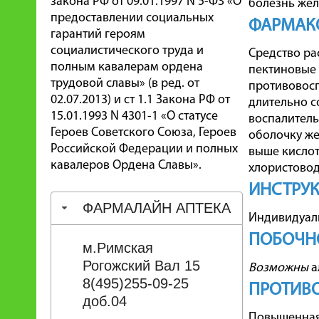
закона РФ от 09.01.1997 N 5-ФЗ «О
болезнь жел
предоставлении социальных
ФАРМАК
гарантий героям
социалистического труда и
Средство ра
полным кавалерам ордена
пектиновые 
трудовой славы» (в ред. от
противовосп
02.07.2013) и ст 1.1 Закона РФ от
длительно с
15.01.1993 N 4301-1 «О статусе
воспалитель
Героев Советского Союза, Героев
оболочку же
Российской Федерации и полных
выше кислот
кавалеров Ордена Славы».
хлористовод
ИНСТРУК
ФАРМАЛАЙН АПТЕКА
Индивидуаль
ПОБОЧН
м.Римская
Рогожский Вал 15
Возможны
а
8(495)255-09-25
ПРОТИВ
доб.04
Повышенная 