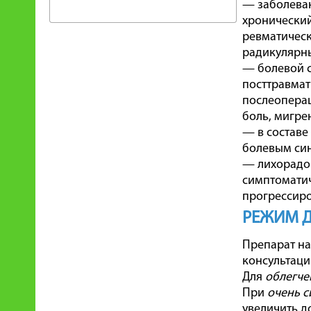
— заболеван
хронический
ревматическ
радикулярны
— болевой с
посттравмат
послеоперац
боль, мигре
— в составе
болевым син
— лихорадо
симптоматич
прогрессиро
РЕЖИМ 
Препарат на
консультаци
Для
облегче
При
очень с
увеличить до