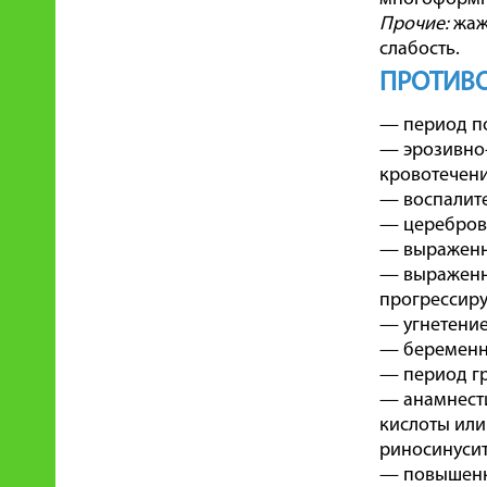
Прочие:
жаж
слабость.
ПРОТИВО
— период п
— эрозивно
кровотечени
— воспалите
— цереброва
— выраженна
— выраженна
прогрессиру
— угнетение
— беременн
— период гр
— анамнести
кислоты или
риносинусит
— повышенна