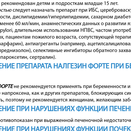
 рекомендован детям и подросткам младше 15 лет.
остью
следует назначать препарат при ИБС, церебровас
ости, дислипидемии/гиперлипидемии, сахарном диабете
 менее 60 мл/мин, анамнестических данных о развитии
r pylori, длительном использовании НПВC, частом употр
х, пациентам пожилого возраста, сопутствующей терап
варфарин), антиагреганты (например, ацетилсалицилова
преднизолон), селективные ингибиторы обратного захва
 пароксетин, сертралин).
НИЕ ПРЕПАРАТА НАЛГЕЗИН ФОРТЕ ПРИ 
ФОРТЕ
не рекомендуется применять при беременности и 
напроксена, как и других препаратов, блокирующих си
ь, поэтому не рекомендуется женщинам, желающим заб
НИЕ ПРИ НАРУШЕНИЯХ ФУНКЦИИ ПЕЧЕН
отивопоказан при выраженной печеночной недостаточн
НИЕ ПРИ НАРУШЕНИЯХ ФУНКЦИИ ПОЧЕК