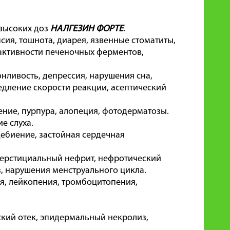
высоких доз
НАЛГЕЗИН ФОРТЕ
.
сия, тошнота, диарея, язвенные стоматиты,
активности печеночных ферментов,
онливость, депрессия, нарушения сна,
дление скорости реакции, асептический
ние, пурпура, алопеция, фотодерматозы.
е слуха.
цебиение, застойная сердечная
терстициальный нефрит, нефротический
, нарушения менструального цикла.
я, лейкопения, тромбоцитопения,
кий отек, эпидермальный некролиз,