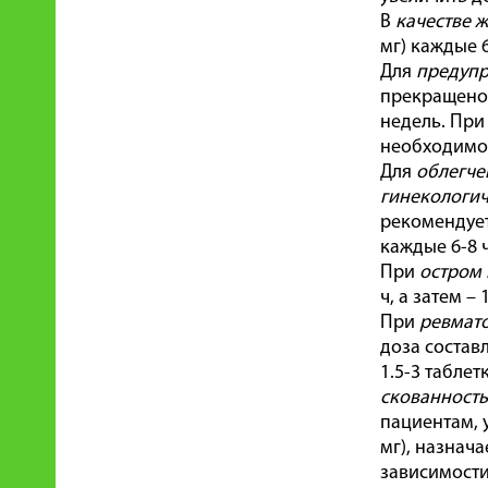
В
качестве 
мг) каждые 6
Для
предупр
прекращено,
недель. При
необходимост
Для
облегче
гинекологич
рекомендуетс
каждые 6-8 ч
При
остром 
ч, а затем –
При
ревмато
доза составл
1.5-3 табле
скованность
пациентам, 
мг), назнач
зависимости