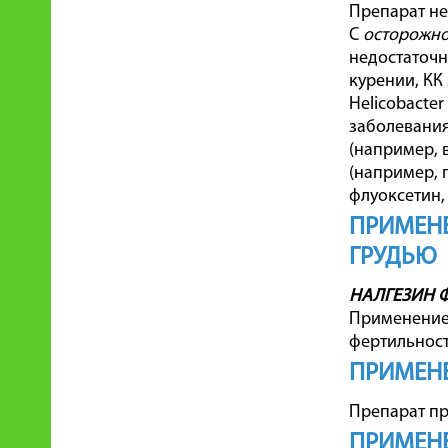
Препарат не
С
осторожн
недостаточн
курении, КК
Helicobacte
заболевания
(например, 
(например, 
флуоксетин,
ПРИМЕНЕ
ГРУДЬЮ
НАЛГЕЗИН 
Применение 
фертильност
ПРИМЕНЕ
Препарат пр
ПРИМЕНЕ