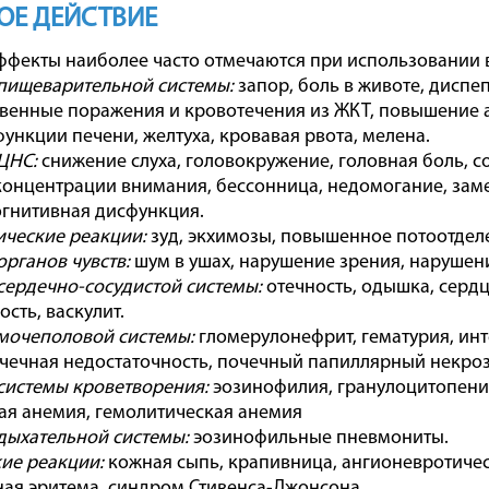
ОЕ ДЕЙСТВИЕ
фекты наиболее часто отмечаются при использовании 
пищеварительной системы:
запор, боль в животе, диспеп
венные поражения и кровотечения из ЖКТ, повышение 
ункции печени, желтуха, кровавая рвота, мелена.
ЦНС:
снижение слуха, головокружение, головная боль, с
онцентрации внимания, бессонница, недомогание, заме
огнитивная дисфункция.
ческие реакции:
зуд, экхимозы, повышенное потоотделе
органов чувств:
шум в ушах, нарушение зрения, нарушени
сердечно-сосудистой системы:
отечность, одышка, серд
сть, васкулит.
мочеполовой системы:
гломерулонефрит, гематурия, ин
чечная недостаточность, почечный папиллярный некроз
системы кроветворения:
эозинофилия, гранулоцитопени
ая анемия, гемолитическая анемия
дыхательной системы:
эозинофильные пневмониты.
ие реакции:
кожная сыпь, крапивница, ангионевротичес
ая эритема, синдром Стивенса-Джонсона.