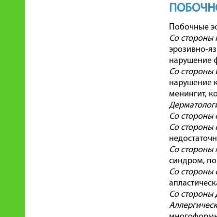
ПОБОЧН
Побочные эф
Со стороны 
эрозивно-яз
нарушение ф
Со стороны 
нарушение к
менингит, к
Дерматологи
Со стороны 
Со стороны 
недостаточно
Со стороны 
синдром, по
Со стороны 
апластическ
Со стороны 
Аллергическ
многоформн