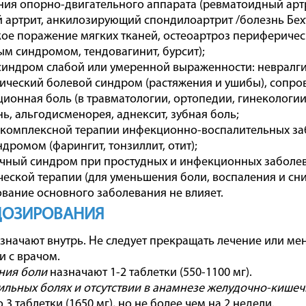
ия опорно-двигательного аппарата (ревматоидный арт
 артрит, анкилозирующий спондилоартрит /болезнь Бехт
ое поражение мягких тканей, остеоартроз периферических
м синдромом, тендовагинит, бурсит);
индром слабой или умеренной выраженности: невралгия
ический болевой синдром (растяжения и ушибы), сопр
ионная боль (в травматологии, ортопедии, гинекологии
нь, альгодисменорея, аднексит, зубная боль;
 комплексной терапии инфекционно-воспалительных заб
дромом (фарингит, тонзиллит, отит);
чный синдром при простудных и инфекционных заболе
еской терапии (для уменьшения боли, воспаления и сн
вание основного заболевания не влияет.
ДОЗИРОВАНИЯ
значают внутрь. Не следует прекращать лечение или ме
и с врачом.
ния боли
назначают 1-2 таблетки (550-1100 мг).
ильных болях и отсутствии в анамнезе желудочно-кише
 3 таблетки (1650 мг), но не более чем на 2 недели.