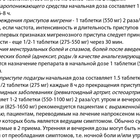
жаропонижающего средства
начальная доза составляет 1 т
-8 ч.
еждения приступов мигрени
- 1 таблетки (550 мг) 2 раз
 если частота, интенсивность и длительность приступов
 первых признаках мигренозного приступа следует принять
и - еще 1/2-1 таблетки (275-550 мг) через 30 мин.
ния менструальных болей и спазмов, болей после введе
еских болей (аднексит, роды /в качестве анальгезирующ
я назначение препарата в начальной дозе 1 таблетки (550
.
приступе подагры
начальная доза составляет 1.5 таблетки 
 1/2 таблетки (275 мг) каждые 8 ч до прекращения приступ
идных заболеваниях (ревматоидный артрит, остеоартри
яет 1-2 таблетки (550-1100 мг) 2 раза/сут. утром и вече
тки (825-1650 мг) рекомендуется пациентам с
выраженно
ю,
пациентам, переводимым на лечение напроксеном нат
у которых боль является ведущим симптомом. Обычно сут
аемые в 2 приема. Утренняя и вечерняя дозы могут быть
 от преобладания симптомов, т.е. ночной боли и/или ут