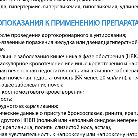
да, гипертермия, гипергликемия, гипогликемия, удлине
ПОКАЗАНИЯ К ПРИМЕНЕНИЮ ПРЕПАРАТА
осле проведения аортокоронарного шунтирования;
-язвенные поражения желудка или двенадцатиперстной
е;
льные заболевания кишечника в фазе обострения (НЯК,
скулярное кровотечение или иные кровотечения и нар
я печеночная недостаточность или активное заболева
я почечная недостаточность (КК менее 20 мл/мин), в т
ющее заболевание почек;
 костномозгового кроветворения;
ость;
удного вскармливания;
ческие данные о приступе бронхоспазма, ринита, кра
 другого НПВП (полный или неполный синдром неперен
, крапивница, полипы слизистой носа, астма);
я чувствительность к напроксену или напроксену натр