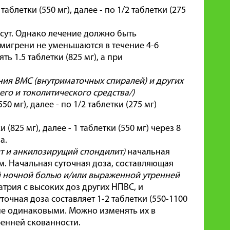
аблетки (550 мг), далее - по 1/2 таблетки (275
а/сут. Однако лечение должно быть
 мигрени не уменьшаются в течение 4-6
 1.5 таблетки (825 мг), а при
ния ВМС (внутриматочных спиралей) и других
его и токолитического средства/)
 мг), далее - по 1/2 таблетки (275 мг)
(825 мг), далее - 1 таблетки (550 мг) через 8
а.
т и анкилозирущий спондилит)
начальная
ром. Начальная суточная доза, составляющая
й
ночной болью и/или выраженной утренней
рия с высоких доз других НПВС, и
очная доза составляет 1-2 таблетки (550-1100
 не одинаковыми. Можно изменять их в
ренней скованности.