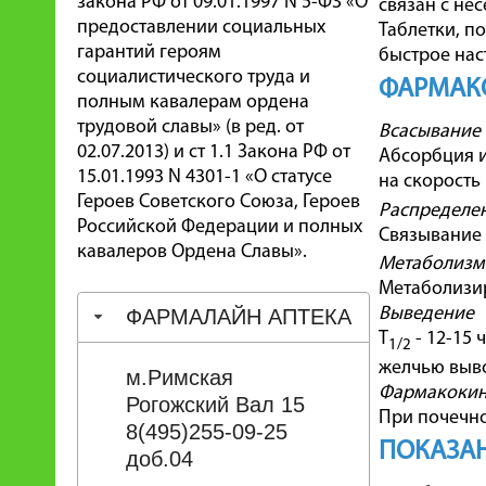
закона РФ от 09.01.1997 N 5-ФЗ «О
связан с не
предоставлении социальных
Таблетки, п
гарантий героям
быстрое нас
социалистического труда и
ФАРМАК
полным кавалерам ордена
трудовой славы» (в ред. от
Всасывание
02.07.2013) и ст 1.1 Закона РФ от
Абсорбция и
15.01.1993 N 4301-1 «О статусе
на скорость
Героев Советского Союза, Героев
Распределе
Российской Федерации и полных
Связывание 
кавалеров Ордена Славы».
Метаболизм
Метаболизир
Выведение
ФАРМАЛАЙН АПТЕКА
Т
- 12-15 
1/2
желчью выво
м.Римская
Фармакокине
Рогожский Вал 15
При почечно
8(495)255-09-25
ПОКАЗАН
доб.04