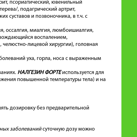
рит, псориатический, ювенильный
ерева/, подагрический артрит,
 суставов и позвоночника, в т.ч. с
, оссалгия, миалгия, люмбоишиалгия,
овождающийся воспалением,
, челюстно-лицевой хирургии), головная
олеваний уха, горла, носа с выраженным
ваниях.
НАЛГЕЗИН ФОРТЕ
используется для
ижения повышенной температуры тела) и на
нять дозировку без предварительной
чных заболеваний
суточную дозу можно