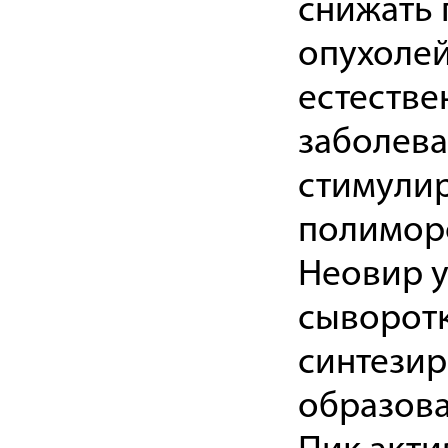
снижать 
опухолей
естестве
заболева
стимули
полимор
Неовир у
сыворотк
синтезир
образова