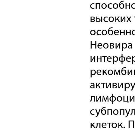
способно
высоких 
особенно
Неовира
интерфер
рекомбин
активиру
лимфоцит
субпопул
клеток. 