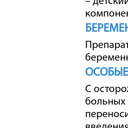
– детски
компонен
БЕРЕМЕ
Препарат
беременн
ОСОБЫЕ
С осторо
больных 
переноси
введения