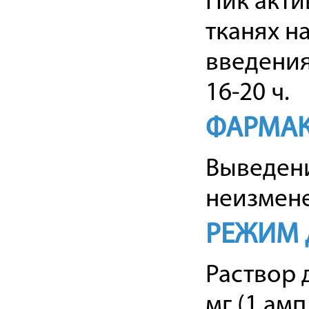
Пик акти
тканях н
введения
16-20 ч.
ФАРМАК
Выведени
неизмен
РЕЖИМ 
Раствор 
мг (1 амп