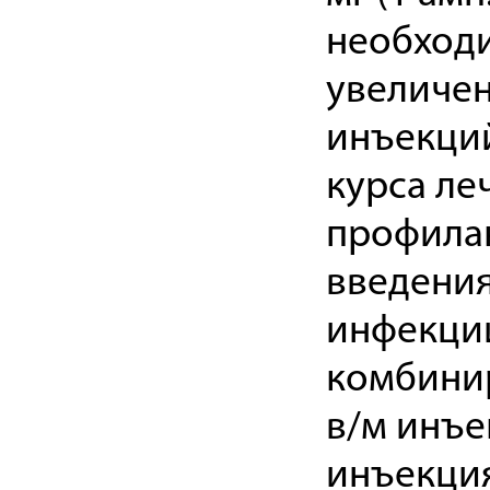
необходи
увеличена
инъекций
курса ле
профила
введения
инфекции
комбинир
в/м инъе
инъекция