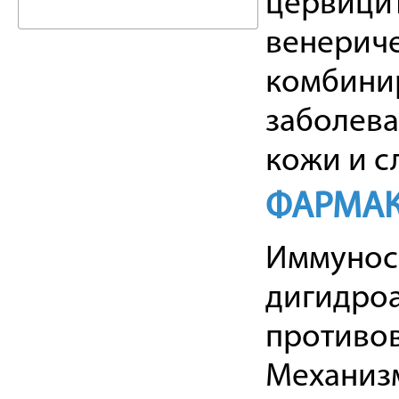
цервицит
венериче
комбини
заболева
кожи и с
ФАРМАК
Иммуност
дигидроа
противов
Механизм