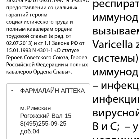
закона РФ от 09.01.1997 N 5-ФЗ «О
респират
предоставлении социальных
гарантий героям
иммуноде
социалистического труда и
вызываем
полным кавалерам ордена
трудовой славы» (в ред. от
Varicella
02.07.2013) и ст 1.1 Закона РФ от
15.01.1993 N 4301-1 «О статусе
системы)
Героев Советского Союза, Героев
Российской Федерации и полных
иммунод
кавалеров Ордена Славы».
– инфекц
ФАРМАЛАЙН АПТЕКА
инфекци
м.Римская
вирусной
Рогожский Вал 15
8(495)255-09-25
В и С; –
доб.04