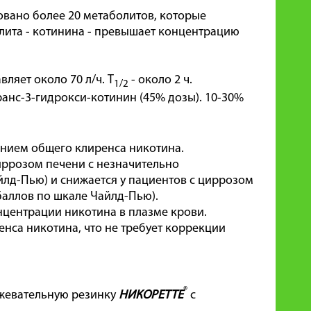
овано более 20 метаболитов, которые
лита - котинина - превышает концентрацию
ляет около 70 л/ч. T
- около 2 ч.
1/2
 транс-3-гидрокси-котинин (45% дозы). 10-30%
нием общего клиренса никотина.
иррозом печени с незначительно
лд-Пью) и снижается у пациентов с циррозом
аллов по шкале Чайлд-Пью).
нцентрации никотина в плазме крови.
нса никотина, что не требует коррекции
®
 жевательную резинку
НИКОРЕТТЕ
с