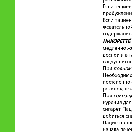
различной к
Если пациен
пробуждения
Если пациен
жевательной
содержанием
®
НИКОРЕТТЕ
медленно же
десной и вн
следует исп
При
полном 
Необходимо 
постепенно 
резинок, пр
При
сокраще
курения для
сигарет. Па
добиться сн
Пациент дол
начала лечен