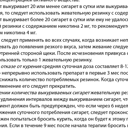
онцентрацией активного вещества.
т выкуривает 20 или менее сигарет в сутки или выкурива
, то следует использовать жевательную резинку с соде
т выкуривает более 20 сигарет в сутки или ему не удало
 резинки с содержанием никотина 2 мг, то рекомендует
 никотина 4 мг.
следует применять во всех случаях, когда возникает н
вать до появления резкого вкуса, затем жевание следуе
утренней стороной щеки. После исчезновения привкуса 
ользовать только 1 жевательную резинку.
отказе от курения
средняя суточная доза составляет 8-1
непрерывно использовать препарат в первые 3 мес посл
снижать количество потребляемых резинок. Когда суточ
именение его следует прекратить.
нии количества выкуриваемых сигарет
жевательную рез
 удлинения интервалов между выкуриванием сигарет, ч
циент должен быть предупрежден, что если через 6 неде
ижения суточного потребления сигарет, следует проконс
жен попытаться бросить курить, когда он будет к этому г
ия. Если в течение 9 мес после начала терапии бросить 