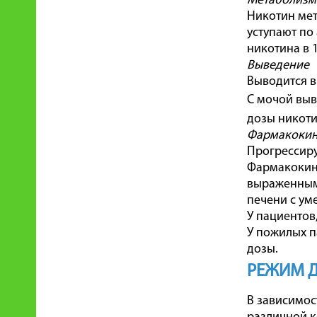
Метаболизм
Никотин мет
уступают по
никотина в 1
Выведение
Выводится в
С мочой выв
дозы никоти
Фармакокине
Прогрессир
Фармакокине
выраженными
печени с ум
У пациентов
У пожилых п
дозы.
РЕЖИМ 
В зависимос