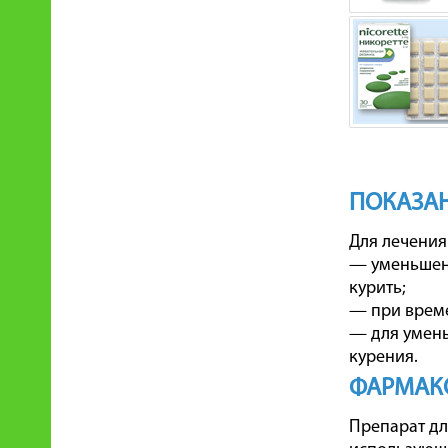
ПОКАЗАН
Для лечения
— уменьшени
курить;
— при време
— для умень
курения.
ФАРМАК
Препарат дл