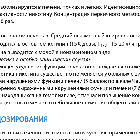
аболизируется в печени, почках и легких. Идентифицир
 активности никотину. Концентрация первичного метабо
0 раз.
 основном печенью. Средний плазменный клиренс состав
одятся в основном котинин (15% дозы, T
- 15-20 ч) и
1/2
на выводится с мочой в неизмененном виде.
тика в особых клинических случаях
ующее ухудшение функции почек сопровождается сниже
тика никотина существенно не меняется у больных с ц
 нарушениями функции печени (5 баллов по шкале Чай
еренно выраженными нарушениями функции печени (7 б
, находящихся на гемодиализе, отмечали повышение ко
ациентов отмечается небольшое снижение общего клире
ДОЗИРОВАНИЯ
ти от выраженности пристрастия к курению применяют