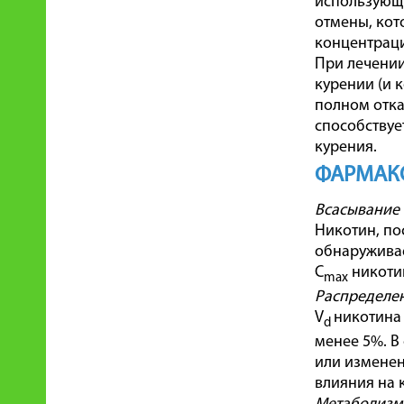
использующи
отмены, кот
концентраци
При лечении
курении (и 
полном отка
способствуе
курения.
ФАРМАК
Всасывание
Никотин, по
обнаруживае
C
никотин
max
Распределе
V
никотина 
d
менее 5%. В
или изменен
влияния на 