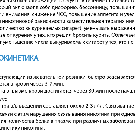
х никотинсодержащие продукты в течение длительног
орый включает в себя дисфорию, бессонницу, повышенн
и внимания, снижение ЧСС, повышение аппетита и увели
 никотиновой зависимости заместительная терапия ник
количество выкуриваемых сигарет), уменьшать выражен
зе от курения у тех, кто решил бросить курить. Облегча
т уменьшению числа выкуриваемых сигарет у тех, кто не 
ОКИНЕТИКА
ступающий из жевательной резинки, быстро всасывается
тся в крови через 5-7 мин.
а в плазме крови достигается через 30 мин после нача
ние
при в/в введении составляет около 2-3 л/кг. Связывани
 связи с этим нарушения связывания никотина при одн
ия количества белка в плазме при различных заболева
кинетику никотина.