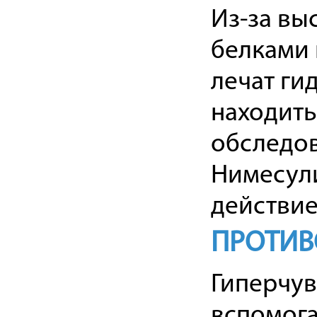
Из-за вы
белками 
лечат ги
находить
обследов
Нимесул
действие
ПРОТИВ
Гиперчув
вспомога