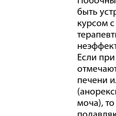
Побочны
быть уст
курсом с
терапевт
неэффект
Если при
отмечаю
печени и
(анорекс
моча), т
подавля