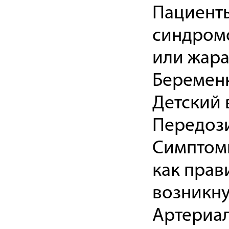
Пациент
синдромо
или жара
Беременн
Детский в
Передоз
Симптомы
как прав
возникну
Артериал