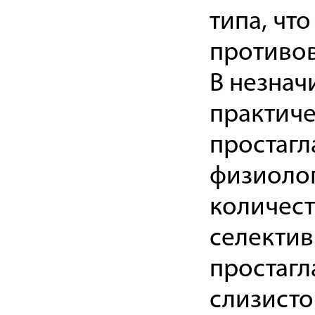
типа, чт
противов
В незнач
практиче
простагл
физиолог
количест
селектив
простагл
слизисто