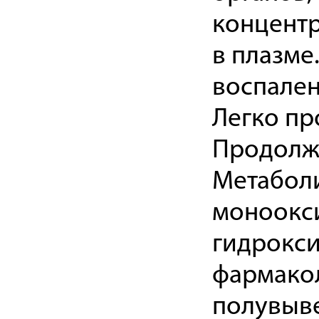
концентр
в плазме
воспален
Легко пр
Продолжи
Метаболи
моноокси
гидрокси
фармако
полувыве