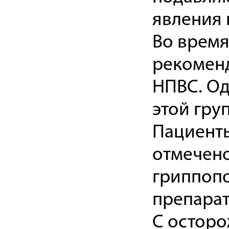
явления 
Во время
рекоменд
НПВС. Од
этой гру
Пациенты
отмечен
гриппоп
препарат
С осторо