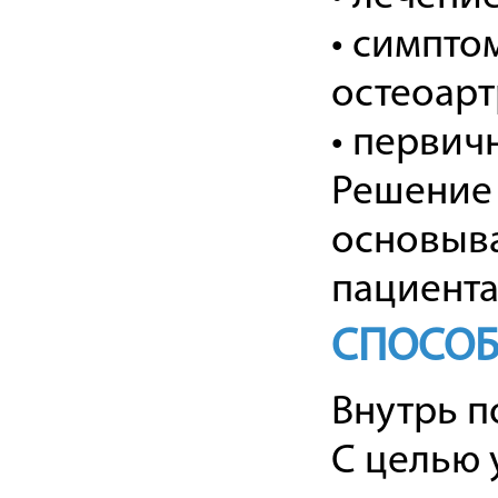
• симпто
остеоарт
• первич
Решение
основыва
пациента
СПОСОБ
Внутрь по
С целью 