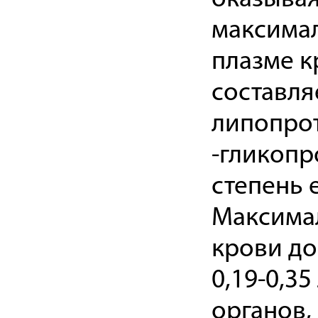
максимал
плазме к
составля
липопрот
-гликопр
степень 
Максимал
крови до
0,19-0,3
органов,