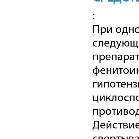
:
При одн
следующ
препарат
фенитоин
гипотенз
циклоспо
противо
Действи