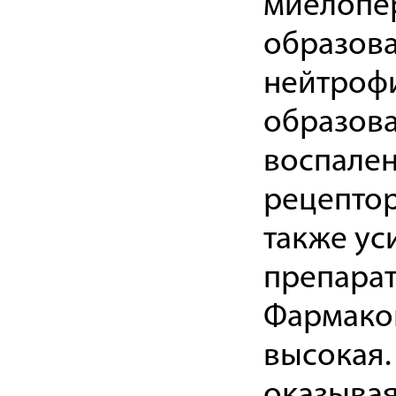
миелопер
образов
нейтрофи
образова
воспален
рецептор
также ус
препарат
Фармакок
высокая.
оказывая