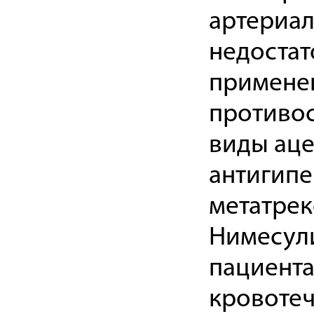
артериал
недостат
примене
противос
виды аце
антигипе
метатрек
Нимесули
пациента
кровотеч