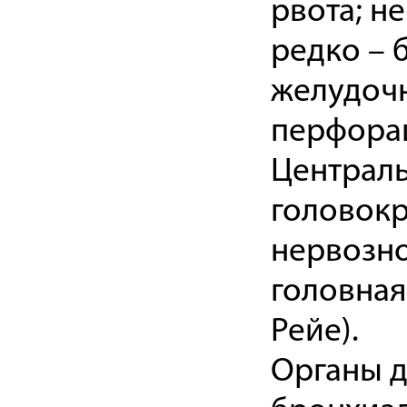
рвота; не
редко – 
желудочн
перфорац
Централь
головокр
нервозно
головная
Рейе).
Органы д