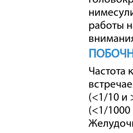
нимесули
работы н
внимани
ПОБОЧН
Частота 
встречае
(<1/10 и 
(<1/1000 
Желудочн