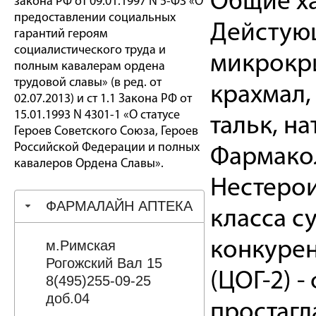
Общие ха
закона РФ от 09.01.1997 N 5-ФЗ «О
предоставлении социальных
Дейстующ
гарантий героям
социалистического труда и
микрокри
полным кавалерам ордена
трудовой славы» (в ред. от
крахмал,
02.07.2013) и ст 1.1 Закона РФ от
15.01.1993 N 4301-1 «О статусе
тальк, н
Героев Советского Союза, Героев
Российской Федерации и полных
Фармакол
кавалеров Ордена Славы».
Нестеро
ФАРМАЛАЙН АПТЕКА
класса с
м.Римская
конкуре
Рогожский Вал 15
(ЦОГ-2) 
8(495)255-09-25
доб.04
простагл