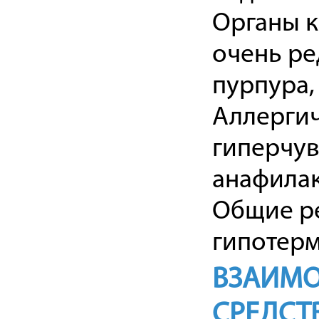
Органы к
очень ре
пурпура,
Аллергич
гиперчув
анафила
Общие ре
гипотерм
ВЗАИМО
СРЕДСТ