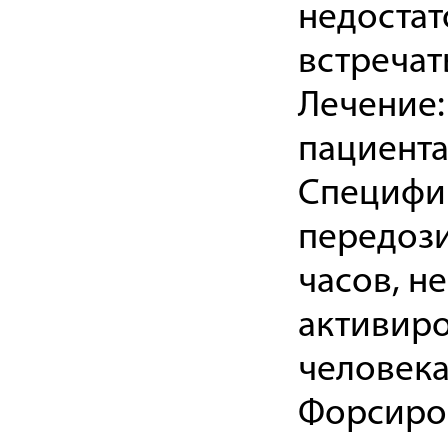
недостат
встречат
Лечение:
пациента
Специфич
передози
часов, н
активиро
человека
Форсиро