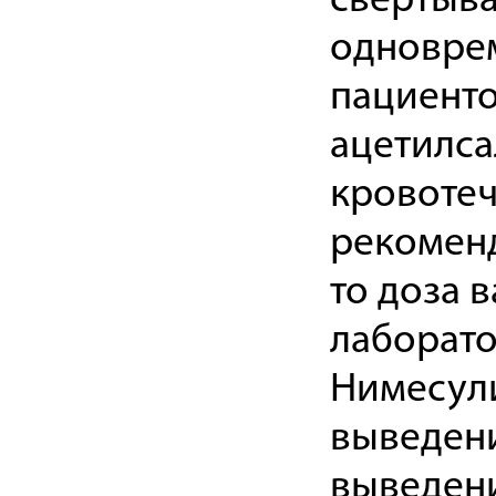
свертыва
одновре
пациент
ацетилса
кровотеч
рекоменд
то доза 
лаборат
Нимесули
выведени
выведени