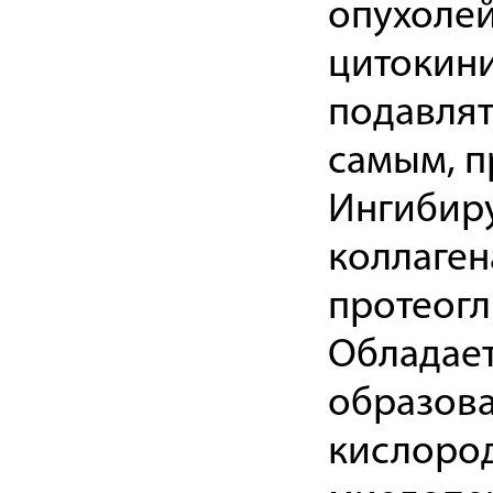
опухолей
цитокини
подавлят
самым, п
Ингибиру
коллаген
протеогл
Обладает
образова
кислород