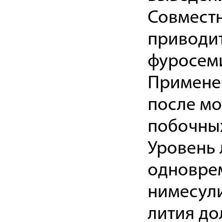
Совместн
приводит
фуросеми
Применен
после мо
побочных
Уровень 
одновре
нимесули
лития до