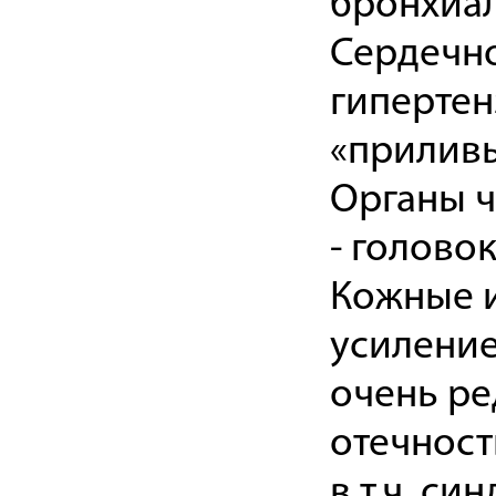
бронхиал
Сердечно
гипертен
«приливы
Органы ч
- голово
Кожные и
усиление
очень ре
отечност
в т.ч. с