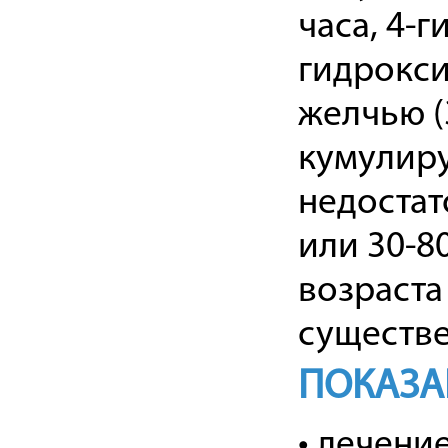
часа, 4-г
гидрокси
желчью (
кумулиру
недостат
или 30-8
возраст
существе
ПОКАЗА
• лечени