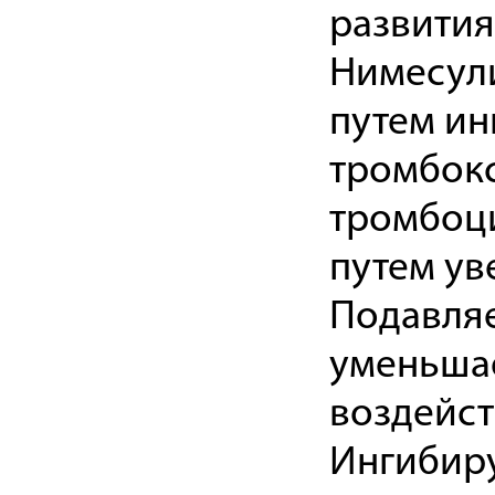
развития
Нимесули
путем ин
тромбокс
тромбоци
путем ув
Подавляе
уменьшае
воздейст
Ингибир