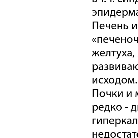
эпидерма
Печень и
«печеноч
желтуха,
развиваю
исходом.
Почки и 
редко - 
гиперкал
недостат