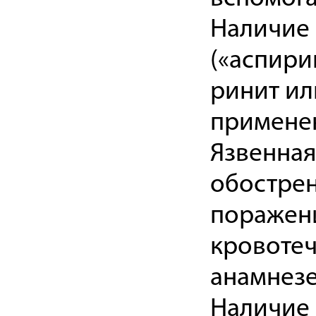
Наличие 
(«аспири
ринит ил
применен
Язвенная
обостре
поражени
кровотеч
анамнезе
Наличие 