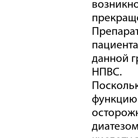
возникн
прекращ
Препарат
пациента
данной г
НПВС.
Поскольк
функцию 
осторожн
диатезом