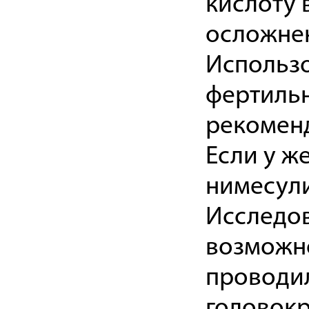
кислоту 
осложне
Использ
фертильн
рекоменд
Если у ж
нимесул
Исследов
возможно
проводил
головокр