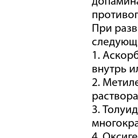
допамина
противоп
При раз
следующи
1. Аскор
внутрь ил
2. Метил
раствора
3. Толуид
многокра
4. Оксиг