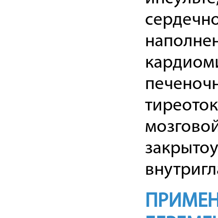
сердечно
наполнен
кардиоми
печеночн
тиреоток
мозговой
закрытоу
внутригл
ПРИМЕН