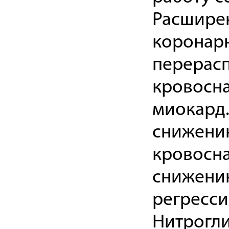
Расшире
коронарн
перерас
кровосна
миокард.
снижени
кровосна
снижению
регресси
Нитрогл