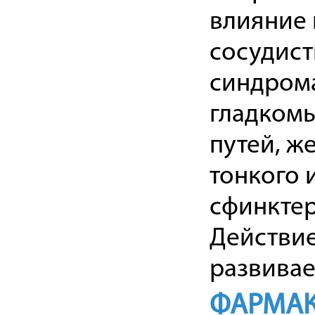
влияние 
сосудис
синдрома
гладком
путей, ж
тонкого 
сфинктер
Действи
развивае
ФАРМАК