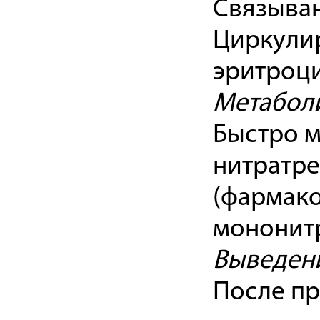
Связыван
Циркули
эритроци
Метабол
Быстро м
нитратре
(фармако
мононитр
Выведен
После пр