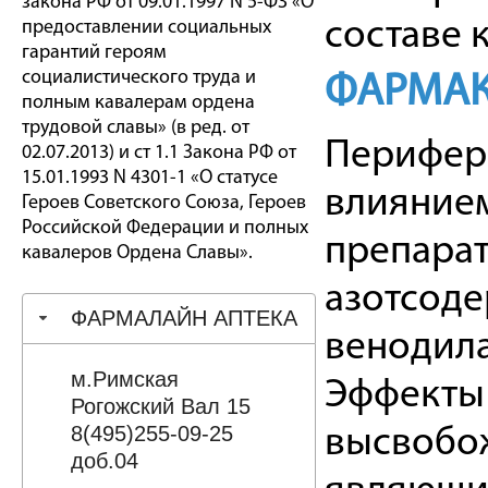
закона РФ от 09.01.1997 N 5-ФЗ «О
составе 
предоставлении социальных
гарантий героям
социалистического труда и
ФАРМАК
полным кавалерам ордена
трудовой славы» (в ред. от
Перифер
02.07.2013) и ст 1.1 Закона РФ от
15.01.1993 N 4301-1 «О статусе
влиянием
Героев Советского Союза, Героев
Российской Федерации и полных
препарат
кавалеров Ордена Славы».
азотсод
ФАРМАЛАЙН АПТЕКА
венодил
м.Римская
Эффекты
Рогожский Вал 15
8(495)255-09-25
высвобож
доб.04