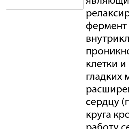
являющи
релаксир
фермент 
внутрикл
проникн
клетки и
гладких 
расширен
сердцу (
круга кр
работу с