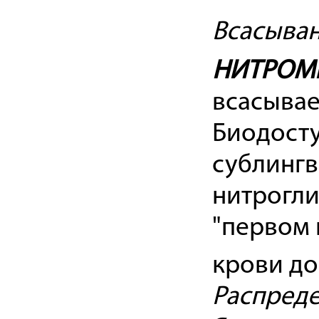
Всасыва
НИТРОМ
всасывае
Биодост
сублингв
нитрогли
"первом 
крови до
Распред