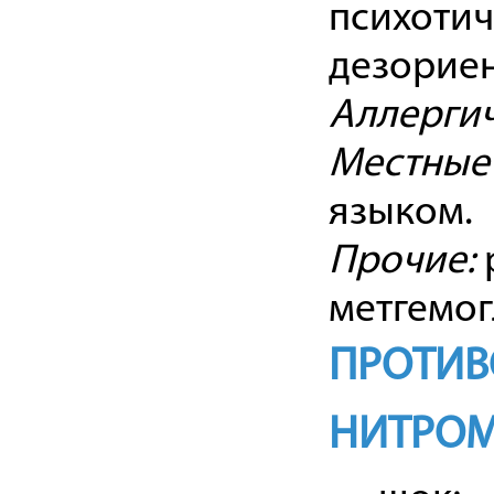
психотич
дезориен
Аллергич
Местные
языком.
Прочие:
метгемо
ПРОТИВ
НИТРО