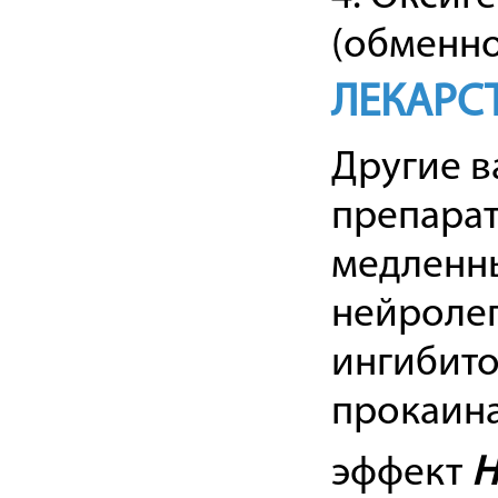
(обменно
ЛЕКАРС
Другие в
препарат
медленны
нейролеп
ингибит
прокаина
эффект
Н