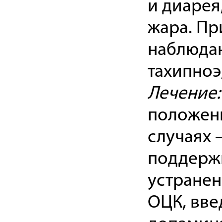
и диарея
жара. Пр
наблюдаю
тахипноэ
Лечение:
положени
случаях 
поддерж
устранен
ОЦК, вве