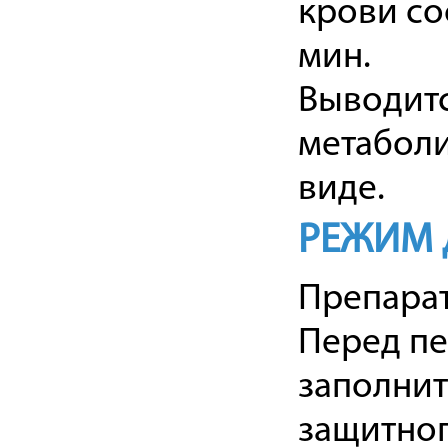
крови со
мин.
Выводитс
метаболи
виде.
РЕЖИМ 
Препарат
Перед п
заполнит
защитног