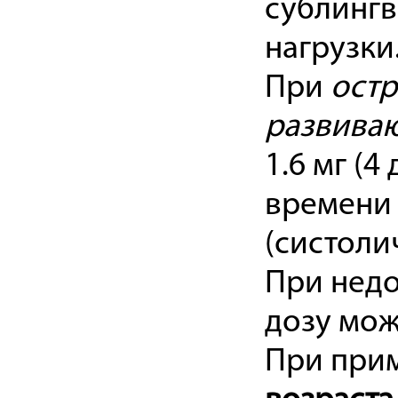
сублингв
нагрузки
При
остр
развиваю
1.6 мг (
времени 
(систоли
При недо
дозу мож
При при