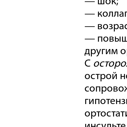
— шок;
— коллап
— возрас
— повыше
другим о
С
осторо
острой н
сопрово
гипотенз
ортостат
инсульте